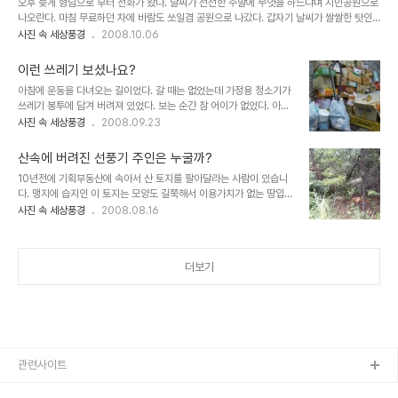
오후 늦게 형님으로 부터 전화가 왔다. 날씨가 선선한 주말에 무엇을 하느냐며 시민공원으로
결혼을 하고 난 후 잔소리를 하기 시작했고 너무 자주 그러다 보니 심
나오란다. 마침 무료하던 차에 바람도 쏘일겸 공원으로 나갔다. 갑자기 날씨가 쌀쌀한 탓인
하게 다투기 까지 했다. 결국 아내와 타협을 했는데 가게에 갖다 놓는
지 아니면 시간이 오후 늦은 시각이라서 그런지 사람들은 많지 않았다. 마침 양양 오일장에
사진 속 세상풍경
2008.10.06
것은 괜찮지만 절대 집으로는 가져 오지 말라는 것이었다. 당시 옛날
다녀온다며 시장에서 사온 족발을 함께 먹자며 공원 벤치로 향했다. 그런데 공원에 만들어
물건을 파는 공방을 운영할 때라 늘 하는 일이 망가진 옛 물건을 수리
놓은 사각탁자마다 쓰레기가 잔뜩 쌓여있다. 사람도 없는데 누가 이렇게 놓아두고 간 것일
하고 판매하는 것이 주된..
이런 쓰레기 보셨나요?
까? 늘 이곳은 쓰레기통이 없어서 이런 일이 자주 벌어진다. 분명 같이 온 사람은 아닐텐데
아침에 운동을 다녀오는 길이었다. 갈 때는 없었는데 가정용 청소기가
테이블 마다 쓰레기들이 놓여있고 아래도 버려진 쓰레기들이 눈쌀을 찌푸리게 한다. 이곳에
쓰레기 봉투에 담겨 버려져 있었다. 보는 순간 참 어이가 없었다. 아니
서 셋이 술을 마시다 갔는지 종이 컵이 두 개 떨어져 있고 병 위에 얌전히 씌워놓고 가버렸다.
어떻게 저렇게 해서 버릴 생각을 했을까? 쓰레기 봉투 아래는 다른 쓰
사진 속 세상풍경
2008.09.23
..
레기도 함께 담겨 있었다. 아마 한 사람이 버린 듯한 플라스틱 그릇도
봉투에 담겨 있었는데 어떻게 저렇게 버릴 생각을 했을까...이해가 되
산속에 버려진 선풍기 주인은 누굴까?
지 않았다. 폐가전제품을 버릴 때는 동사무소나 관리실 또는 경비실에
10년전에 기획부동산에 속아서 산 토지를 팔아달라는 사람이 있습니
얘기하면 대신 해주는데 아마도 몰래 버린 듯 했다. 궁금해서 동사무소
다. 맹지에 습지인 이 토지는 모양도 길쭉해서 이용가치가 없는 땅입니
에 전화를 해보았다. 청소기를 버릴려면 어떻게 해야하는지 그런데 동
다. 그래도 헐값이라도 팔고 싶다고 자주 전화를 하는데 그때 당시에
사진 속 세상풍경
2008.08.16
사무소 직원이 지금은 동사무소에서 취급하지 않고 시설관리공단에서
평당 10만원을 넘게 주고 샀다고 합니다. 10년이 넘어도 2만에도 살
처리한다며 전화번호를 가르쳐 주었다. 다시 전화를 해보니 가정용 작
사람이 없는 땅인데......... 모처름 농사라도 짓는다며 싼 땅을 찾는 사
은 청소기는 4천원이 든단다. 결국..
람이 있어 함께 그곳으로 가보았습니다. 차를 세우고 걸어서 30분을
더보기
올라가면 두 필지의 전이 나옵니다. 그러나 지목만 전이지 뻘밭에다 온
통 잡풀과 나무들이 자라서 땅의 모습도 볼 수가 없습니다. 예전에 농
사를 짓기 위해 남의 산에 농로길을 만들어 놓았는데 이곳을 따라 올라
가다 보면 습지로 된 밭이 나옵니다. 사람의 인적이 뜸한 곳이라 풀들
이 많이 자랐습니다. 한..
관련사이트