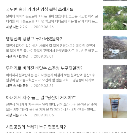
한 시원한 바다를 즐길 수 있게 되었다. 이날 간성읍 어천리에서 개최
그것과는 다른 벽보 두 장이 눈에 띘습니다. 밤새 누군가 지하 주차장
되고 있는 라벤더 축제를 둘러보고 내려오는 길에 들린 공현진항은 낚
에 세워 놓은 차를 긁고 사라졌나 봅니다. 차를..
국도변 숲에 가려진 양심 불량 쓰레기들
시꾼들에게는 최고의 장소로 꼽히고 있다. 방파제 안팎에서 손맛을 즐
날마다 아이의 등교길에 지나는 길이 있습니다. 그곳은 국도변 아래 굴
기려는 사람들로 늘 붐비는 이곳은 요즘 대대적인 항만 개선작업으로
다리를 지나 농로길을 지나면 학교에 다다르게 되는데 갈 때 마다 눈에
아름다운 항구로 거듭나고 있다. 강원도 고성군 죽왕면 공현진리에 있
거슬리는 것이 있었습니다. 그것은 바로 몰래 버려진 쓰레기인데요. 밤
세상 사는 이야기
2009.06.26
는 공현진항은 항구 주변으로 넓은 백사장과 해수욕장이 이어져 레저
이나 새벽에 몰래 버려진 쓰레기 때문에 몸살을 앓고 있는 곳이기도 합
스포츠를 즐기기에 최적의 요건을 갖추고 있다. 또한 주변에 인조잔디
니다. 4차선 국도변 아래에 있다보니 인적이 뜸한데다 차량에 싫고 와
구장과 오토캠프장이 있어 알뜰 피서를 즐기려는 ..
명당산의 냉장고 누가 버렸을까?
서 몰래 버리고 가기에 딱 좋은 곳이지요. 하도 쓰레기를 버리고 가다
일전에 갑자기 일이 생겨 서울에 갈 일이 생겼다.그런데 마침 오전에
보니 어느 순간 부터 벽에 쓰레기를 벌어지 말라는 대자보가 붙었습니
볼 일이 모두 끝나 여유있게 고향에서 하룻밤을 자고 떠나기로 하고 길
다. 그런데 그뿐입니다. 처음에는 푯말이 붙었던 것이 지금은 벽에 심
을 떠났다. 봄색이 완연한 산과 들에는 푸른 잎들과 꽃들이 만개했는데
사진 속 세상풍경
2009.05.01
한 욕설과 함께 쓰레기를 버지지 말아달라는 낙서로 변했습니다. 늘 이
그런 풍경을 그냥 스쳐 지나가기 아쉬워 이곳저곳 둘러보며 가던 길에
곳을 지날 때 마다 얼굴을 찌푸리게 하는 것도 모자라 오늘은 이곳에서
백담사를 지나 선녀마을에서 설악산수 바로 가기전의 비포장 도로로
불과 100여미터 떨어진 곳에..
무더기로 버려진 바닷속 소주병 누구짓일까?
들어섰다. 이곳은 예전부터 한 번 둘러보고 싶은 곳이었는데 늘 바쁘다
어제까지 설악산에는 눈이 내렸는지 아침에 보는 설악산과 울산바위
보니 그냥 지나치기 일쑤였다. 지금 이곳은 한계령과 미시령이 갈라지
설경이 참 아름다웠습니다. 오전에 할 일을 마치고 영금정에 나가보았
는 갈림길에서 터널 공사가 진행되고 있어 늘 부산한 곳이었다. 그런데
습니다. 평일에다 4월 2일까지 영금정 활어장이 환경정리로 문을 열
사진 속 세상풍경
2009.03.31
길을 접어든지 10분만에 금새 후회가 되었다. 비포장도로가 얼마나 험
지 않아 주차장이 텅 비어있었습니다. 영금정 정자에 올라가서 시원한
한지 차를 돌릴 곳도 없는 군사도로였다. 사륜구동 차량만이 다닐 수
동해바다를 보고 방파제 끝에 있는 등대까지 걸어가보기로 했습니다.
있는 곳인데 승합차를 몰고 왔으니 ..
아내에게 자주 듣는 말 "당신이 거지야?"
몇몇 사람들이 등대 끝에서 사진을 찍는 모습도 보였고 몇 남지 않은
살면서 아내게게 자주 듣는 말이 있다. 남이 쓰다 버린 물건을 잘 줏어
해녀들의 휘파람 소리가 번갈아 들려옵니다. 그런데 등대까지 갔다오
오는 버릇 때문에 물건을 가져 올 때 마다 아내가 내게 건네는 말이다.
다 활어장 부근에 있는 바닷속에 이상한 것이 눈에 띄었습니다. 바닷속
이 버릇은 결혼하기 전 부터 생긴 버릇이니 족히 25년은 넘은 듯 하
세상 사는 이야기
2009.03.06
이 유난하게 파랗다는 생각으로 좀더 가까이 내려가 보았습니다. 가까
다. 손으로 뚝딱거리며 고치는 것을 좋아한 탓에 남이 버린 고장난 녹
이 내려가본 바닷속에는 누군가 버린 소주병들이 널브러져 있었습니
음기며 컴퓨터며 일단은 집으로 가져와 시험을 해야 직성이 풀리는 성
다. 한 두개가 아닌 수십개의 소주병들이 바닷속에서 ..
시민공원의 쓰레기 누구 잘못일까?
격이라 늘 방안은 쓰레기장을 방불케 했다. 이런 버릇을 모르는 아내가