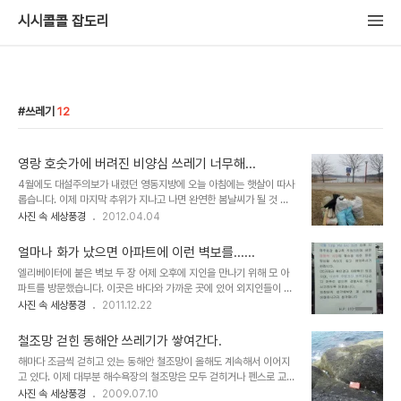
시시콜콜 잡도리
쓰레기
12
영랑 호숫가에 버려진 비양심 쓰레기 너무해...
4월에도 대설주의보가 내렸던 영동지방에 오늘 아침에는 햇살이 따사
롭습니다. 이제 마지막 추위가 지나고 나면 완연한 봄날씨가 될 것 같
습니다. 지난 주에는 모처럼 영랑호를 한 바퀴 돌았습니다. 봄빛이 완
사진 속 세상풍경
2012.04.04
연한 영랑호를 한 바퀴 돌다보면 몸이 한결 가벼워진 것을 느낄 수 있
죠. 작은 아들은 한 겨울에도 하루도 빠짐없이 이곳을 한 바퀴씩 돌곤
얼마나 화가 났으면 아파트에 이런 벽보를......
했는데 다이어트에 대한 의지가 대단하다는 것을 느꼈습니다. 그런데
엘리베이터에 붙은 벽보 두 장 어제 오후에 지인을 만나기 위해 모 아
이날 영랑호를 돌다가 눈살을 찌푸리게 하는 것이 하나 있었습니다. 체
파트를 방문했습니다. 이곳은 바다와 가까운 곳에 있어 외지인들이 많
육공원과 화랑도 동상이 있는 곳 바로 가기전 굽은 곳에 있었던 버려진
이 거주하는 곳입니다. 현지 주민들은 아래층에 조망이 좋은 곳은 대부
사진 속 세상풍경
2011.12.22
쓰레기 였습니다. 겨우내 버려졌던 쓰레기를 쌓아놓은 것인 줄 알았는
분 외지인이 별장으로 사용하거나 임대중인 아파트입니다. 아파트에
데 가까이 다가가 보니 그것이 아니었습니다. 누군가 고의로 이곳에 버
차를 주차 시키고 엘리베이터를 타기 위해 기다리고 있는데 게시판에
려둔 컴퓨터가 눈에 띄더군요. 다른 ..
철조망 걷힌 동해안 쓰레기가 쌓여간다.
낯익은 게시물들이 눈에 띘습니다. 그것은 몰래 버린 쓰레기나 재활용
해마다 조금씩 걷히고 있는 동해안 철조망이 올해도 계속해서 이어지
품을 무단으로 버린 사람은 경비실로 연락바란다는 경고문이었습니
고 있다. 이제 대부분 해수욕장의 철조망은 모두 걷히거나 펜스로 교체
다. 그런 일들이야 제가 사는 아파트에서도 흔하게 볼 수 있는 것이라
되었다. 이로인해 주민들의 불편도 다소 해소되었고 여름 피서객들 또
사진 속 세상풍경
2009.07.10
그려러니 하고 엘리베이터에 올랐습니다. 그런데 엘리베이터 안에는