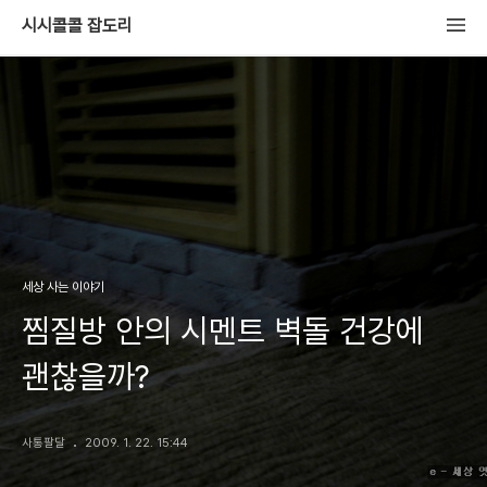
시시콜콜 잡도리
세상 사는 이야기
찜질방 안의 시멘트 벽돌 건강에
괜찮을까?
사통팔달
2009. 1. 22. 15:44