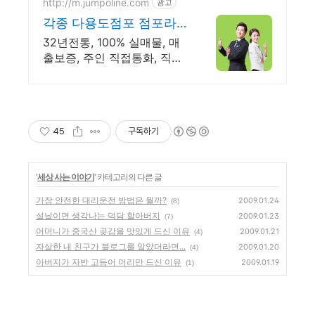
http://m.jumpoline.com
광고
각종 다용도점포 점포라
인 빠른 직거래 & 안전중
32년전통, 100% 실매물, 매
개거래
출보증, 주인 직접통화, 직거
래, 150명에이전트
45
구독하기
'
세상 사는 이야기
' 카테고리의 다른 글
가장 안전한 대리운전 방법은 뭘까?
2009.01.24
(8)
설날이면 생각나는 덕담 할아버지
2009.01.23
(7)
어머니가 중국산 곶감을 맛있게 드신 이유
2009.01.21
(4)
자살한 내 친구가 블로그를 알았더라면...
2009.01.20
(4)
아버지가 자반 고등어 머리만 드신 이유
2009.01.19
(1)