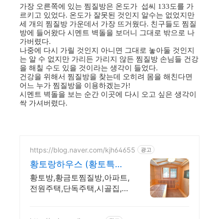
가장 오른쪽에 있는 찜질방은 온도가 섭씨 133도를 가
르키고 있었다. 온도가 잘못된 것인지 알수는 없었지만
세 개의 찜질방 가운데서 가장 뜨거웠다. 친구들도 찜질
방에 들어왔다 시멘트 벽돌을 보더니 그대로 밖으로 나
가버렸다.
나중에 다시 가릴 것인지 아니면 그대로 놓아둘 것인지
는 알 수 없지만 가리든 가리지 않든 찜질방 손님들 건강
을 해칠 수도 있을 것이라는 생각이 들었다.
건강을 위해서 찜질방을 찾는데 오히려 몸을 해친다면
어느 누가 찜질방을 이용하겠는가!
시멘트 벽돌을 보는 순간 이곳에 다시 오고 싶은 생각이
싹 가셔버렸다.
https://blog.naver.com/kjh64655
광고
황토랑하우스 (황토특허
기술)
황토방,황금토찜질방,아파트,
전원주택,단독주택,시골집,요
양병원,주간보호 리모델링전
문