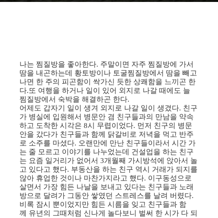
나는 찜질방을 좋아한다. 주말이면 자주 찜질방에 가서
땀을 내곤하는데 황토방이나 토굴찜질방에서 땀을 빼고
나면 한 주의 피곤함이 싹가신 듯한 상쾌함을 느끼곤 한
다.또 여행을 하거나 일이 있어 외지로 나갈 때에도 늘
찜질방에서 숙박을 해결하곤 한다.
어제도 갑자기 일이 생겨 외지로 나갈 일이 생겼다. 친구
가 병실에 입원해서 병문안 겸 친구들과의 만남을 약속
하고 도착한 시각은 8시 무렵이었다. 먼저 친구의 병문
안을 갔다가 친구들과 함께 닭갈비로 저녁을 먹고 반주
로 소주를 마셨다. 오랜만에 만난 친구들이라서 시간 가
는 줄 모르고 이야기를 나누었는데 건설업을 하는 친구
는 요즘 일거리가 없어서 3개월째 가시방석에 앉아서 놀
고 있다고 했다. 부동산을 하는 친구 역시 거래가 되지를
않아 휴업한 것이나 마찬가지라고 했다. 이구동성으로
살면서 가장 힘든 나날을 보내고 있다는 친구들과 노래
방으로 달려가 그동안 쌓였던 스트레스를 날려 버렸다.
비록 잠시 뿐이었지만 힘든 시름을 잊고 친구들과 함
께 유년의 그때처럼 신나게 놀다보니 벌써 한 시가 다 되