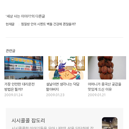
'세상 사는 이야기'의 다른글
현재글
찜질방 안의 시멘트 벽돌 건강에 괜찮을까?
관련글
가장 안전한 대리운전
설날이면 생각나는 덕담
어머니가 중국산 곶감을
방법은 뭘까?
할아버지
맛있게 드신 이유
2009.01.24
2009.01.23
2009.01.21
시시콜콜 잡도리
시시콜콜한 이야기들을 모아 나만의 삶을 단단하게 잡