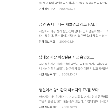
나..
를 끊고 싶어 금연을 시도하지만 그중에 성공하는 사람보다
다. 그것은 바로 담배 속 체내에 축적되어 있는 니코틴이 
건강 정보 창고
2009.03.24
다. 담배 속에는 4천여가지의 화학물질이 들어있는데 일
모니아,메탄,아세틸렌,등 인체에 유독한 가스와 타르,니코틴
어있어 암과 호흡기 질환등 각종 질병을 일으키게 된다. 이
금연 중 나타나는 재발경고 징조 HALT
해 담배를 피우는 사람은 피우지 않은 사람에 비해 더 자주
기도 하며 호흡기기 약해지고 폐활량이 적어진다. 또 감기도
세상에서 가장 끊기 힘든 것이 담배라는 사람들이 많다. 그
앓는다. 그리고..
다고 말한다. 맞는 말이다 독하지 않으면 절대 끊을 수 없는 
르고 배웠다는 사람도 있고 외로움 때문에 혹은 친구가 권해
건강 정보 창고
2009.03.14
도 참 다양하다. 하지만 처음에 배우기는 쉽지만 담배를 끊
연에 성공할 수 없다. 9년전 나도 처음 담배를 끊을 때 
다. 수업 중에 분필을 입에 물기도 하고 갑자기 멍해질 때
남대문 시장 화장실은 지금 흡연중....
들이키기도 했다. 담배가 생각날 때 마다 군것질을 해 갑자
생하기도 했다. 매스컴에서 광고하던 금연초도 피워 봤지만 
금연을 한지가 벌써 8년이 넘었다. 담배를 끊기가 세상에서
니 세상이 달라보였다. 늘 가래가 끓어 애를 먹었고 과음을
문에 온종일 고생한 적도 많았다. 그렇지만 한 번 중독된 
세상 사는 이야기
2008.10.07
다. 한끼 식사를 거를 수는 있어도 담배를 거를 수 없었던 
이들 가르치다 분필을 입에 문 적도 있었고 금연초를 피우다
가장 중요한 것은 자신의 의지라는 것을 깨닫고 나서야 독하
병실에서 당뇨환자 아버지와 TV를 보다
배를 피우다 적발되면 친구든 가족이든 무조건 만원씩 준다
게 3개월이 지나고 1년이 지나도 늘 담배에 대한 유혹이 심했
아버지는 당뇨환자다. 10년 당뇨를 앓고 계시는데 몸관리를 
그중에 술은 밥 보다 술을 즐겨 드신다. 아침에 일어나시면 바로
때와 저녁 때 그리고 잠 드시기 전에 또 한 잔......병원
세상 사는 이야기
2008.09.19