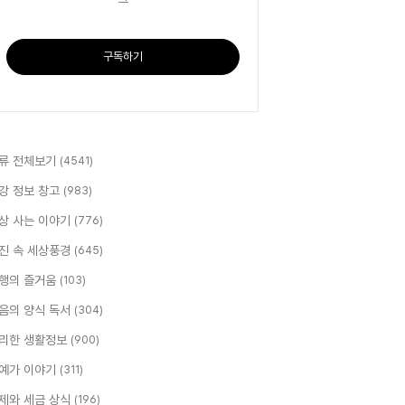
구독하기
류 전체보기
(4541)
강 정보 창고
(983)
상 사는 이야기
(776)
진 속 세상풍경
(645)
행의 즐거움
(103)
음의 양식 독서
(304)
리한 생활정보
(900)
예가 이야기
(311)
제와 세금 상식
(196)