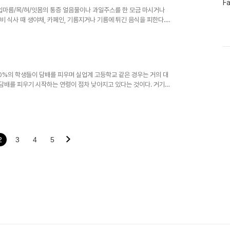
페
F
이
입마름/목/혀/잇몸의 통증 얼음물이나 과일주스를 한 모금 마시거나
스
변비 식사 때 생야채, 카페인, 기름지거나 기름에 튀긴 음식을 피한다.
북
인, 기름지거나 기름에 튀긴 음식을 피한다. 잇몸출혈 구강세척제나 소
트
다. 규칙적으로 양치질을 한다. 공복감 물이나 열량이 적은 음료를 마
위
식염수를 코에 뿌린다. 가습기를 사용한다. 물을 많이 먹는다. 비강충혈
터
플
모금 마신다...
러
0%의 학생들이 담배를 피우며 실업계 고등학교 같은 경우는 거의 대
그
인
 담배를 피우기 시작하는 연령이 점차 낮아지고 있다는 것이다. 거기에
문제도 대두되고 있다. 어린 학생들이 담배를 피우면 어른이 되어 담
하에서 담배를 시작하는 경우 20세 이상에서 담배를 시작하는 경우보다
는 학생은 담배를 피우지 않는 학생에 비해 어른이 된 후 폐암발생률이
생률이 무려 27배나 된다...
2
3
4
5