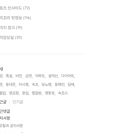
포츠 인사이드
(72)
리조리 맛정보
(116)
미지 창고
(19)
악감상실
(30)
ag
양,
폭설,
비만,
금연,
아파트,
설악산,
다이어트,
연,
동대문,
미시령,
속초,
당뇨병,
동해안,
담배,
혈압,
영금정,
창업,
찜질방,
영랑호,
속초시,
근글
인기글
근댓글
지사항
로필과 공지사항