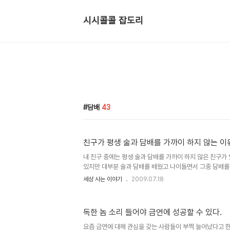
시시콜콜 잡도리
담배
43
친구가 평생 술과 담배를 가까이 하지 않는 이
내 친구 중에는 평생 술과 담배를 가까이 하지 않은 친구가
있지만 대부분 술과 담배를 배웠고 나이들면서 그중 담배를
나 역시도 스물이 넘어서 담배를 배웠는데 한 번 입에 댄 
세상 사는 이야기
2009.07.18
고 그 후로 20년간 술과 담배를 입에 대고 살다 2000년
친구들중 의사의 권유로 담배를 끊은 친구도 있고 술 때문에
있다.그런데 속칭 불알친구라는 고향친구 아홉명 중에 유일
독한 놈 소리 들어야 금연에 성공할 수 있다.
하지 않는 친구가 있다. 그 친구가 술과 담배를 하지 않는
은 바로 아버지 때문이었다. 친구의 아버지는 술을 드시면
요즘 금연에 대해 관심을 갖는 사람들이 부쩍 늘어났다고 