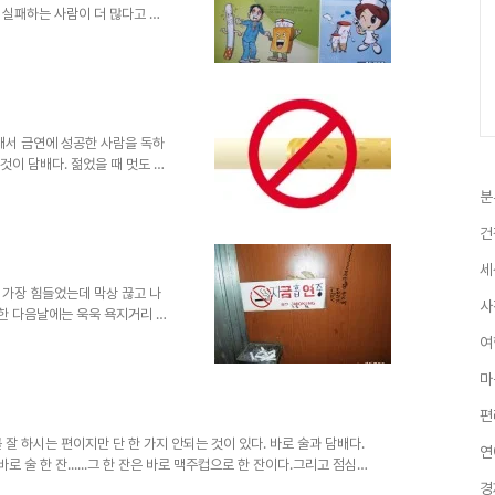
 실패하는 사람이 더 많다고 한
일으키는 금단증상 때문이라고 한
산화탄소,탄산가스,이산화질소,암
,톨루엔,페놀 등 유독성분이 들
런 유독성 물질과 발암물질로 인
 피로를 느끼고 불면증에 시달리
 더 자주 걸리고 걸리면 더 오래
래서 금연에 성공한 사람을 독하
것이 담배다. 젊었을 때 멋도 모
서 등등 담배를 피우게 된 동기
분
기란 왠만한 결단 없이는 결코 금
금단증상 때문에 너무나 고통스러웠
건
는 수돗가에 가서 냉수를 벌컥벌컥
기 불어난 체중 때문에 한동안 고
세
금연하는데 전혀 도움이 되지..
 가장 힘들었는데 막상 끊고 나
사
 한 다음날에는 욱욱 욕지거리 때
담배를 끊는다는 것은 정말 힘들었
여
지독한 니코틴 중독증 때문에 아
 머리를 태운 적도 있었다. 결국
마
게 담배를 끊었다.그 중에는 담
편
는 약속도 한몫했다.그렇게 어렵
다. 특히 술을 마실 때는 정말..
잘 하시는 편이지만 단 한 가지 안되는 것이 있다. 바로 술과 담배다.
연
 술 한 잔......그 한 잔은 바로 맥주컵으로 한 잔이다.그리고 점심
에 갈 때 마다 의사선생님이 아무리 끊으라고 해도 시큰둥한 반응을 보이며.
경