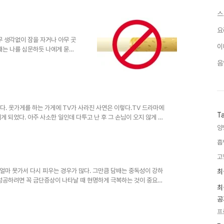
스스로 생각이 바뀌지 않는 한 절대 끊을 수 없다며 이제는 조금 줄이라고
스
준 당뇨약은 빠짐없이 잘 챙겨 드셔 당뇨로 인한 합병증 때문에 고생
.
요
무 생각없이 잠을 자거나 아무 곳
이
때는 나를 심문하듯 나에게 묻고
다. 오늘은 8년째 금연 중인 나
음
그렇다 2000년 1월1일에 끊
 늦게 배웠다. 대부분 중학교 때
 담배를 피우기 시작했다. 친구네
가 너무나 멋있어 보여 처음 피
노란 필터가 있던 새마을과..
다. 옷가게를 하는 가게에 TV가 사라진 사연은 이렇다.TV 드라마에
T
 되었다. 아주 사소한 일인데 다투고 난 후 그 손님이 오지 않게 되
은 TV라 화질도 좋지 않았지만 무엇보다도 하루종일 TV에 빠져 있는 시
양
각하고 아예 치울 생각을 하게된 것이다. 아내가 TV를 없애는 것은
흡
 다시 TV를 갖다 달랠 것에 대비해 창고에 잘 보관해 놓았다.왜냐하
상한 일이 벌어졌..
고
최
얼마 못가서 다시 피우는 경우가 많다. 그만큼 담배는 중독성이 강하
최
근
 성공하려면 꼭 금단증상이 나타날 때 현명하게 극복하는 것이 중요한
글
최
이 있을까? 첫째 금단 증상은 피로감과 졸음을 들 수가 있다. 카페인에
과
공
에는 잠깐 잠을 잔다. 금단증상이 있는 동안 무리하지 않는다 약 2주일
인
 가하지 않는다. 규칙적인 생활을 한다. 비타민C가 많고 설탕이 적게
기
프
글
동한다. 둘째 잦은 두통을..