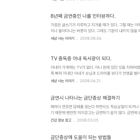
'이 나이에 얼마나 더 산다고 술을 끊어' 하신다. 아버지 
하면 아버지는 형식적으로 그러마 한다. 그래도 병원에 지어
하지는 않으셨는데 이번에 목에 자꾸 가래가 끓어 종합병원.
8년째 금연중인 나를 인터뷰하다.
가끔은 글쓰기가 지루하고 지겨울 때가 있다. 그럴 때는 아
이나 돌아다니는 버릇이 있다. 그래도 기분이 내키지 않을 
답하는 버릇이 있다. 새로운 시도인데 자꾸 하다보니 재미있
세상 사는 이야기
2008.08.06
를 인터뷰하기로 했다. 8년째 금연하고있다는 게 사실인가? 
었다. 담배는 언제 부터 피웠나.. 사실 나는 다른 친구들보다
부터 피운 친구와 달리 나는 고등학교 3학년 겨울 방학 때
TV 중독증 아내 독서광이 되다.
집에서 키타를 치며 노래를 부르던 친구가 내뿜는 담배연기
워봤다. 당시 친구네 할머니는 공초없는 새마을을 피웠는데 
아내의 가게에는 TV가 없다. 아니 원래 있던 것을 치워버렸
푹 빠져 지내던 아내가 손님과 드라마를 보다가 언쟁을 벌이게
었다. 그러자 아내는 아예 TV를 없애 버렸다. 10년이 넘
세상 사는 이야기
2008.06.21
간이 많아서 좀 줄여볼까 생각중이었는데 마침 잘 되었다 생
남자들이 담배를 끊기보다 힘든 일이라는 것을 잘 아는 나는
면 아내는 지독한 TV 중독증이 있었기 때문이다. 그런데 이
금연시 나타나는 금단증상 해결하기
해마다 연초면 담배를 끊는다 하면서도 작심삼일이 되거나 
기 때문에 왠만한 의지갖고는 금연하기 쉽지 않다. 금연에
데 금단증상이 나타날 때 도움이 될 수 있는 방법에는 무엇
건강 정보 창고
2008.03.05
중독된 사람은 금연시 쉬 피로하고 자주 졸립다 .그럴 경우
에 걸쳐 몸이 자연적으로 회복될 때까지 신체에 너무 무리를
든 균형식을 한다. 매일 조금씩 5-6회에 정도 식사한다. 운
금단증상에 도움이 되는 방법들