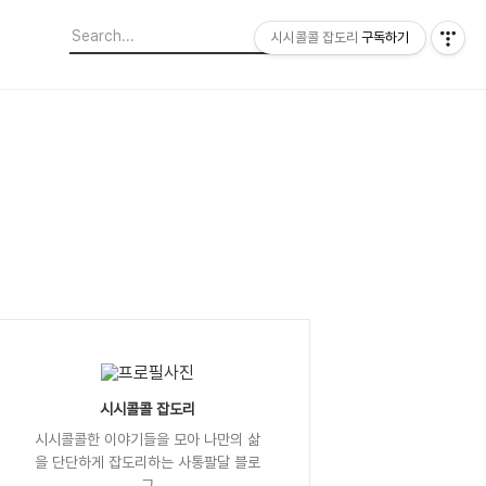
시시콜콜 잡도리
구독하기
시시콜콜 잡도리
시시콜콜한 이야기들을 모아 나만의 삶
을 단단하게 잡도리하는 사통팔달 블로
그