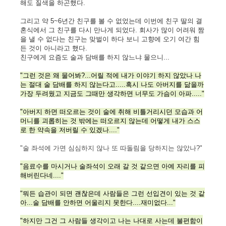
해도 질색을 하곤했다.
그리고 약 5~6년간 친구를 볼 수 없었는데 이번에 친구 딸의 결
혼식에서 그 친구를 다시 만나게 되었다. 회사가 많이 어려워 짬
을 낼 수 없다는 친구는 맞벌이 하다 보니 고향에 오기 여간 힘
든 것이 아니라고 했다.
친구에게 요즘도 술과 담배를 하지 않느냐 물으니...
"그런 것은 왜 물어봐?...어릴 적에 내가 이야기 하지 않았나 나
는 절대 술 담배를 하지 않는다고.....혹시 나도 아버지를 닮을까
가장 두려웠고 지금도 그때만 생각하면 너무도 가슴이 아파....."
"아버지 하면 떠오르는 것이 술에 취해 비틀거리시던 모습과 어
머니를 괴롭히는 것 밖에는 떠오르지 않는데 어떻게 내가 스스
로 한 약속을 저버릴 수 있겠나...."
"술 좌석에 가면 심심하지 않나 또 따돌림을 당하지는 않았나?"
"음료수를 마시거나 술좌석이 오래 갈 것 같으면 아예 자리를 피
해버린다네...."
"뭐든 습관이 되면 괜찮은데 사람들은 그런 선입견이 있는 것 같
아...술 담배를 안하면 어울리지 못한다....재미없다..."
"하지만 그건 그 사람들 생각이고 나는 나대로 사는데 불편함이