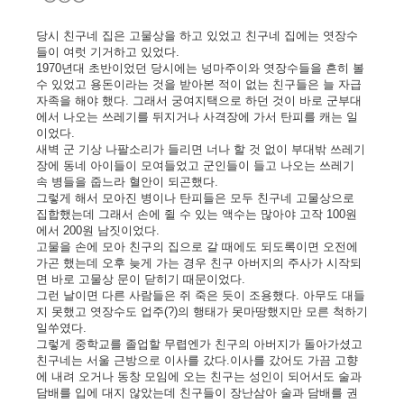
당시 친구네 집은 고물상을 하고 있었고 친구네 집에는 엿장수
들이 여럿 기거하고 있었다.
1970년대 초반이었던 당시에는 넝마주이와 엿장수들을 흔히 볼
수 있었고 용돈이라는 것을 받아본 적이 없는 친구들은 늘 자급
자족을 해야 했다. 그래서 궁여지택으로 하던 것이 바로 군부대
에서 나오는 쓰레기를 뒤지거나 사격장에 가서 탄피를 캐는 일
이었다.
새벽 군 기상 나팔소리가 들리면 너나 할 것 없이 부대밖 쓰레기
장에 동네 아이들이 모여들었고 군인들이 들고 나오는 쓰레기
속 병들을 줍느라 혈안이 되곤했다.
그렇게 해서 모아진 병이나 탄피들은 모두 친구네 고물상으로
집합했는데 그래서 손에 쥘 수 있는 액수는 많아야 고작 100원
에서 200원 남짓이었다.
고물을 손에 모아 친구의 집으로 갈 때에도 되도록이면 오전에
가곤 했는데 오후 늦게 가는 경우 친구 아버지의 주사가 시작되
면 바로 고물상 문이 닫히기 때문이었다.
그런 날이면 다른 사람들은 쥐 죽은 듯이 조용했다. 아무도 대들
지 못했고 엿장수도 업주(?)의 행태가 못마땅했지만 모른 척하기
일쑤였다.
그렇게 중학교를 졸업할 무렵엔가 친구의 아버지가 돌아가셨고
친구네는 서울 근방으로 이사를 갔다.이사를 갔어도 가끔 고향
에 내려 오거나 동창 모임에 오는 친구는 성인이 되어서도 술과
담배를 입에 대지 않았는데 친구들이 장난삼아 술과 담배를 권