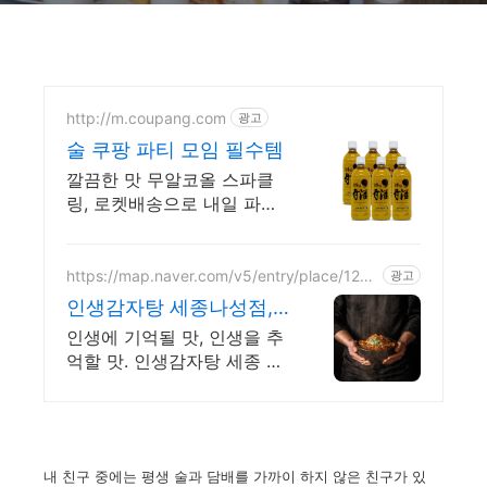
http://m.coupang.com
광고
술 쿠팡 파티 모임 필수템
깔끔한 맛 무알코올 스파클
링, 로켓배송으로 내일 파티
준비 끝! 안달고 기분 좋은
맛, 모임 분위기 즐겁게! 와우
회원 무료배송.
https://map.naver.com/v5/entry/place/1261
광고
526191
인생감자탕 세종나성점,
한솔
인생에 기억될 맛, 인생을 추
억할 맛. 인생감자탕 세종 나
성점.
내 친구 중에는 평생 술과 담배를 가까이 하지 않은 친구가 있