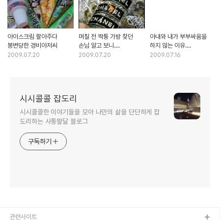
아이스크림 팔아주다
며칠 전 짝퉁 가방 찾던
아내와 내가 부부싸움을
봉변당한 경비아저씨
손님 알고 보니....
하지 않는 이유....
2009.07.20
2009.07.20
2009.07.16
시시콜콜 잡도리
시시콜콜한 이야기들을 모아 나만의 삶을 단단하게 잡
도리하는 사통팔달 블로그
구독하기
관련사이트