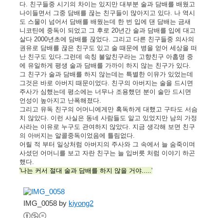
다. 친구들중 시기의 차이는 있지만 대부분 술과 담배를 배웠고
나이들면서 그중 담배를 끊는 친구들이 많아지고 있다. 나 역시
도 스물이 넘어서 담배를 배웠는데 한 번 입에 댄 담배는 금새
니코틴에 중독이 되었고 그 후로 20년간 술과 담배를 입에 대고
살다 2000년초에 담배를 끊었다. 그리고 다른 친구들중 의사의
권유로 담배를 끊은 친구도 있고 술 때문에 병을 얻어 세상을 떠
난 친구도 있다.그런데 속칭 불알친구라는 고향친구 아홉명 중
에 유일하게 평생 술과 담배를 가까이 하지 않는 친구가 있다.
그 친구가 술과 담배를 하지 않는데는 특별한 이유가 있었는데
그것은 바로 아버지 때문이었다. 친구의 아버지는 술을 드시면
주사가 심했는데 평소에는 너무나 조용했던 분이 술만 드시면
언성이 높아지고 난폭해졌다.
그리고 유독 친구의 어머니에게만 혹독하게 대했고 구타도 서슴
치 않았다. 이런 사실은 동네 사람들도 알고 있었지만 남의 가정
사라는 이유로 누구도 관여하지 않았다. 지금 생각해 보면 친구
의 아버지는 알콜중독이었음에 틀림없다.
어릴 적 부터 일상처럼 아버지의 주사와 그 속에서 늘 숨죽이며
사셨던 어머니를 보고 자란 친구는 늘 입버릇 처럼 이야기 하곤
했다.
'나는 커서 절대 술과 담배를 하지 않을 거야.....
'
IMG_0058 by
kiyong2