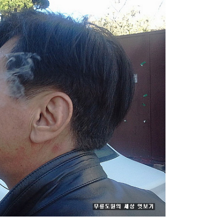
러
그
인