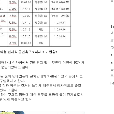
음
T
당
고
동
청
>
전자식 흡연욕구저하제 허가현황
최
최
근
담배라서 식약청에서 관리되고 있는 것인데 이번에 10개 제
글
최
과
 중단되었다고 한다.
공
인
기
프
된 전자 담배였는데 전자담배가 13만원이고 식물성 니코
글
 구입했다고 한다.
페
F
를 진짜 피우는 것처럼 느끼게 해주면서 점차적으로 줄일
이
 있다고 한다.
스
하는 것으로 담배에 대한 욕구를 조금씩 줄여 단계별로 니
북
트
수 있게 해준다고 한다.
위
터
플