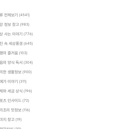
류 전체보기
(4541)
강 정보 창고
(983)
상 사는 이야기
(776)
진 속 세상풍경
(645)
행의 즐거움
(103)
음의 양식 독서
(304)
리한 생활정보
(900)
예가 이야기
(311)
제와 세금 상식
(196)
포츠 인사이드
(72)
리조리 맛정보
(116)
미지 창고
(19)