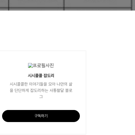
시시콜콜 잡도리
시시콜콜한 이야기들을 모아 나만의 삶
을 단단하게 잡도리하는 사통팔달 블로
그
구독하기