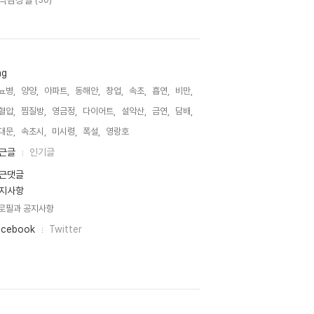
악감상실
(30)
ag
뇨병,
양양,
아파트,
동해안,
창업,
속초,
흡연,
비만,
혈압,
찜질방,
영금정,
다이어트,
설악산,
금연,
담배,
대문,
속초시,
미시령,
폭설,
영랑호,
근글
인기글
근댓글
지사항
로필과 공지사항
acebook
Twitter