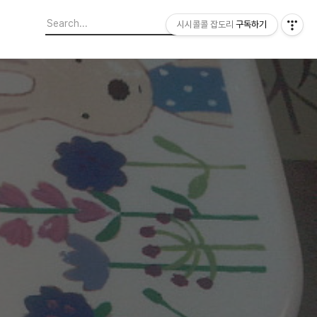
시시콜콜 잡도리
구독하기