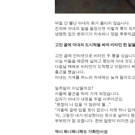
며칠 간 뿔난 아내의 화가 풀리지 않습니다.
진작에 아내의 말을 들었으면 이렇게 혹이 되지
냉랭한 집안 분위기가 지속되니 정말 후회막급
고민 끝에 아내의 도시락을 싸며 비타민 한 알을..
고민 끝에 인터넷으로 비타민 두 통을 샀습니다
사실 아들을 때문에 살려고 했는데 아내 것도 
다음날 택배로 비타민이 도착했고 아침마다 
출근을 했습니다.
아내는 가게를 하느라 저녁에는 늦게 들어오고
일주일이 지났을까요?
서울에 물건을 하러 가게 되었습니다.
갑자기 아내가 내옷을 두벌 사주더군요.
"괜찮아 나 입을 거 많은데 뭘..."
"겨울에 겉에 입을 옷이 없으니 자켓 하나 입어봐
'아, 그동안 내가 반성한다는 뜻으로 날마다 챙
부부란거 참 묘합니다. 한번 말문이 터지면 
역시 뭐니뭐니해도 가화만사성