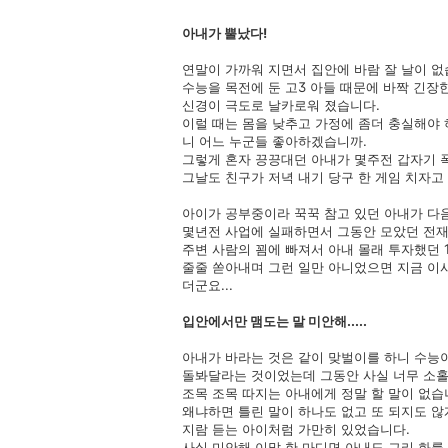
아내가 뿔났다!
연말이 가까워 지면서 집안에 바람 잘 날이 없
수능을 목전에 둔 고3 아들 때문에 바짝 긴장
신경이 극도로 날카로워 졌습니다.
이럴 때는 몸을 낮추고 가정에 좀더 충실해야 
니 어느 누군들 좋아하겠습니까.
그렇게 혼자 끙끙대던 아내가 몇주전 갑자기 
그날도 친구가 저녁 내기 당구 한 게임 치자고 
아이가 공부중이라 꾹꾹 참고 있던 아내가 다
몇년전 사업에 실패하면서 그동안 모았던 전재산을
주변 사람의 꾐에 빠져서 아내 몰래 투자했던 1
줄줄 쏟아내며 그런 일만 아니었으면 지금 이사
더군요...
입안에서만 맴도는 말 미안해.....
아내가 바라는 것은 같이 맞벌이를 하니 수능이
돌봐달라는 것이었는데 그동안 사실 너무 소
조목 조목 따지는 아내에게 정말 할 말이 없습
왜냐하면 틀린 말이 하나도 없고 또 되지도 않
지람 듣는 아이처럼 가만히 있었습니다.
사실 미안해 이말 한 마디면 아내도 그리 화를