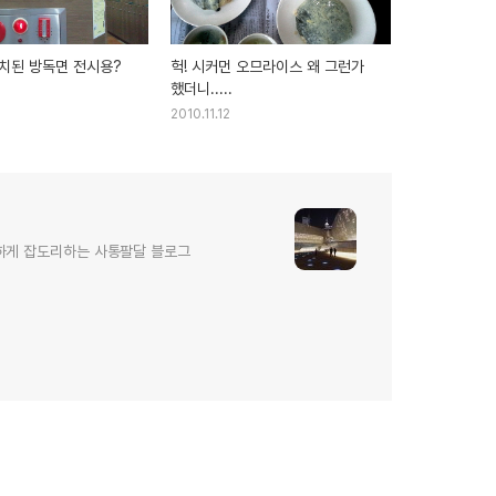
치된 방독면 전시용?
헉! 시커먼 오므라이스 왜 그런가
했더니.....
2010.11.12
하게 잡도리하는 사통팔달 블로그