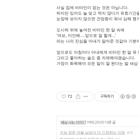
사실 집에 비타민이 없는 것은 아닙니다.
하지만 있어도 늘 잊고 먹지 않다가 유효기간
눈앞에 보이지 않으면 건망증이 워낙 심해 챙겨 
도시락 위에 놓여진 비타민 한 알 속에
'여보, 미안해....앞으로 잘 할게...'
라는 나의 진심을 아내가 알아준 것같아 기분이
앞으로도 아침마다 아내에게 비타민 한 알 꼭 
그리고 좋아하는 술도 좀 자제해야겠습니다.
가정이 화목해야 모든 일이 잘 된다는 말 새삼
72
구독하기
'
세상 사는 이야기
' 카테고리의 다른 글
수능 앞둔 아들 남보다 더 긴장하는 이유
(17)