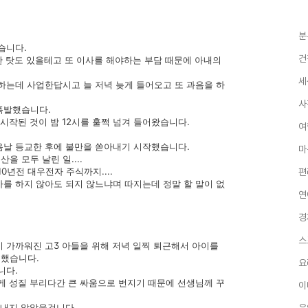
분
습니다.
건
한 탓도 있을테고 또 이사를 해야하는 부담 때문에 아내의
세
하는데 사업한답시고 늘 저녁 늦게 들어오고 또 과음을 하
사
폭발했습니다.
시작된 것이 밤 12시를 훌쩍 넘겨 들어왔습니다.
여
음날 등교한 후에 불만을 쏟아내기 시작했습니다.
마
 모두 날린 일....
0년전 대우전자 주식까지....
편
를 하지 않아도 되지 않느냐며 따지는데 정말 할 말이 없
연
경
스
 가까워진 고3 아들을 위해 저녁 일찍 퇴근해서 아이를
홀했습니다.
요
니다.
게 성질 부리다간 큰 싸움으로 번지기 때문에 선생님께 꾸
이
 내지 않았을겁니다.