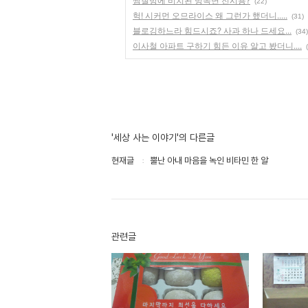
찜질방에 비치된 방독면 전시용?
(22)
헉! 시커먼 오므라이스 왜 그런가 했더니.....
(31)
블로깅하느라 힘드시죠? 사과 하나 드세요...
(34)
이사철 아파트 구하기 힘든 이유 알고 봤더니....
'세상 사는 이야기'의 다른글
현재글
뿔난 아내 마음을 녹인 비타민 한 알
관련글