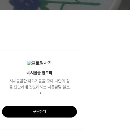
시시콜콜 잡도리
시시콜콜한 이야기들을 모아 나만의 삶
을 단단하게 잡도리하는 사통팔달 블로
그
구독하기