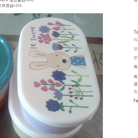
음
모르겠습니다.
T
미
당
창
최
최
근
글
최
과
공
인
기
프
글
페
F
이
스
북
트
위
터
플