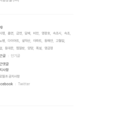
악감상실
(30)
ag
시령,
흡연,
금연,
담배,
비만,
영랑호,
속초시,
속초,
뇨병,
다이어트,
설악산,
아파트,
동해안,
고혈압,
업,
동대문,
찜질방,
양양,
폭설,
영금정,
근글
인기글
근댓글
지사항
로필과 공지사항
acebook
Twitter