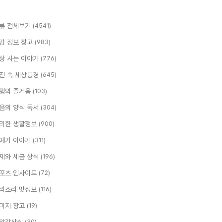
류 전체보기
(4541)
강 정보 창고
(983)
상 사는 이야기
(776)
진 속 세상풍경
(645)
행의 즐거움
(103)
음의 양식 독서
(304)
리한 생활정보
(900)
예가 이야기
(311)
제와 세금 상식
(196)
포츠 인사이드
(72)
리조리 맛정보
(116)
미지 창고
(19)