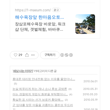
https://1-maeum.com/
광고
해수욕장앞 한마음오토캠
핑장
장삼포해수욕장 바로앞, 워크
샵 단체, 갯벌체험, 바바큐파
티, 펜션과 글램핑 한번에
29
구독하기
'
세상 사는 이야기
' 카테고리의 다른 글
휴대폰 대리점 안내전화 없는 이유를 물었더니....
2010.06.01
(5)
눈살 찌푸리게 하는 개나 소나 후보 공방론
2010.05.31
(3)
아는 경찰에게 개업식 화분을 부탁했더니...
2010.05.20
(4)
확실한 표 사라는 선거 브로커 황당해....
2010.05.19
(2)
군 입대를 앞둔 아들을 괴롭히는 콜린성 두드러
기...
2010.05.19