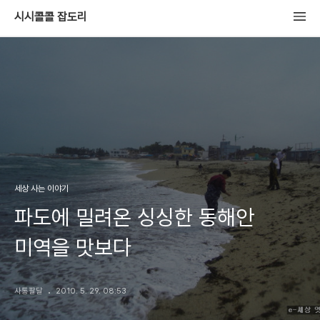
시시콜콜 잡도리
세상 사는 이야기
파도에 밀려온 싱싱한 동해안
미역을 맛보다
사통팔달
2010. 5. 29. 08:53