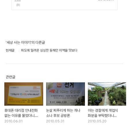
(8)
'세상 사는 이야기'의 다른글
현재글
파도에 밀려온 싱싱한 동해안 미역을 맛보다
관련글
휴대폰 대리점 안내전화
눈살 찌푸리게 하는 개나
아는 경찰에게 개업식
없는 이유를 물었더니....
소나 후보 공방론
화분을 부탁했더니...
2010.06.01
2010.05.31
2010.05.20