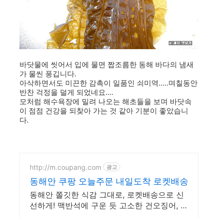
바닷물에 씻어서 입에 물면 짭조름한 동해 바다의 냄새
가 물씬 풍깁니다.
아삭하면서도 미끈한 감촉이 일품인 쇠미역.....며칠동안
반찬 걱정을 덜게 되었네요....
모처럼 해수욕장에 밀려 나오는 해초들을 보며 바닷속
이 점점 건강을 되찾아 가는 것 같아 기분이 좋았습니
다.
http://m.coupang.com
광고
동해안 쿠팡 오늘주문 내일도착 로켓배송
동해안 쫄깃한 식감 그대로, 로켓배송으로 신
선하게! 맥반석에 구운 듯 고소한 건오징어, 로
켓프레시로 집에서 즐기세요.