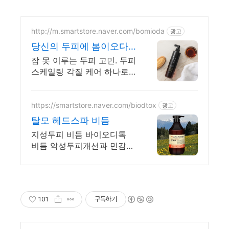
http://m.smartstore.naver.com/bomioda
광고
당신의 두피에 봄이오다
30일사용 환불보장
잠 못 이루는 두피 고민. 두피
스케일링 각질 케어 하나로
끝! 건강한 두피 컨디션
https://smartstore.naver.com/biodtox
광고
탈모 헤드스파 비듬
지성두피 비듬 바이오디톡
비듬 악성두피개선과 민감성
두피 내성완화 헤드스파 상
위 3%가 선택. 8-디톡 성분
이 두피와 모발을 건강하게
만든다.
101
구독하기