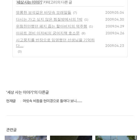
'
세상 사는 이야기
' 카테고리의 다른 글
영롱한 보석같은 바닷속 모래알들
2009.05.04
(7)
다시는 가고 싶지 않은 찜질방에서의 1박
2009.04.30
(1)
위험천만했던 폐지 줍는 할아버지의 역주행
2009.04.29
(1)
아파트 경비 아저씨의 궁여지책 호소문
2009.04.26
(8)
사고뭉치를 반장으로 임명했던 선생님을 기억하
다....
2009.04.23
(3)
'세상 사는 이야기'의 다른글
현재글
머릿속 비듬을 현미경으로 들여다 보니......
관련글