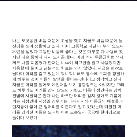
나는 오랫동안 비듬 때문에 고생을 했고 지금도 비듬 때문에 늘
신경을 쓰며 생활하고 있다. 아마 고등학교 다닐 때 부터 였으니
30년을 넘었다.그동안 비듬에 좋다는 것은 대부분 다 사용해 봤
지만 나은 듯하다 다시 도지곤 했다. 이것 역시 무좀균처럼 억세
게도 나를 괴롭혔다.한때는 니xx이 최고인줄 알고 사용했지만
사용할 때 뿐이고 근본적인 치료는 되지 않았다. 지금은 덴xx로
날마다 머리를 감고 있는데 뭐니뭐니해도 평소에 두피를 청결하
게 해주는 것이 비듬의 발생을 줄이는 것이라고 생각하고 산다.
지금은 머리를 털어도 예전처럼 보기 흉할정도는 아니지만 그래
도 하루라도 머리를 감지 않으면 가렵고 비듬이 생긴다는 강박
관념에 시달리곤 한다.나는 하루만 머리를 감지 않아도 기름이
끼는 지성인데 지성일 경우에는 과다피지와 비듬균의 배설물과
먼지등이 쌓여 큰 덩어리를 이룬다고 알고 있었는데 며칠전 머
리를 감기전
비듬은 도대체 어떤 모습일
까 궁금해 현미경으로
들여다 보았다.