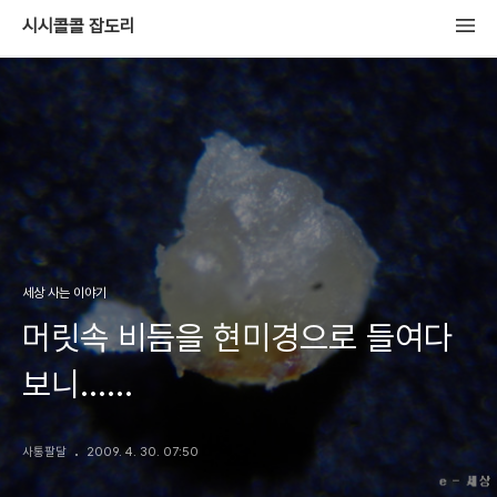
시시콜콜 잡도리
세상 사는 이야기
머릿속 비듬을 현미경으로 들여다
보니......
사통팔달
2009. 4. 30. 07:50