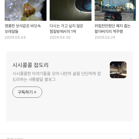
영롱한 보석같은 바닷속
다시는 가고 싶지 않은
위험천만했던 폐지 줍는
모래알들
찜질방에서의 1박
할아버지의 역주행
2009.05.04
2009.04.30
2009.04.29
시시콜콜 잡도리
시시콜콜한 이야기들을 모아 나만의 삶을 단단하게 잡
도리하는 사통팔달 블로그
구독하기