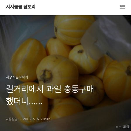
시시콜콜 잡도리
세상 사는 이야기
길거리에서 과일 충동구매
했더니......
사통팔달
2009. 5. 6. 20:32