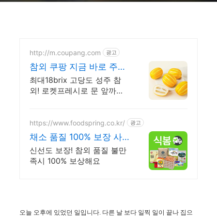
http://m.coupang.com
광고
참외 쿠팡 지금 바로 주문
하세요
최대18brix 고당도 성주 참
외! 로켓프레시로 문 앞까지
신선하게. 와우회원 무료배
송, 30일 안심반품! 달콤한
제철 참외를 만나세요.
https://www.foodspring.co.kr/
광고
채소 품질 100% 보장 사
업자 전용 특가
신선도 보장! 참외 품질 불만
족시 100% 보상해요
오늘 오후에 있었던 일입니다. 다른 날 보다 일찍 일이 끝나 집으