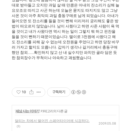
대로 받아들고 오지만 과일 살 때 만큼은 아내의 잔소리가 심해 늘
요모조모 따지고 사곤 하는데 오늘은 묻지도 따지지도 않고 그냥
사온 것이 아주 최악의 과일 충동구매로 남게 되었습니다. 아내가
들어오면 또 잔소리를 들을 것이 뻔해 이리저리 궁리해도 좋은 방
법이 떠오르지 않았습니다. 남이 사줬다고 하면 사준 사람이 욕 먹
을 것이고 내가 사왔다면 역시 하는 일이 그렇지 뭐 하고 핀잔을
들을 것이 뻔하기 때문이었습니다. 떨이로 3천원에 사왔다고 해
도 잔소리를 피해 갈 수 없는데 오천원을 주었다고 하면 당장 바꾸
러 가자고 할지도 모릅니다. 갑자기 생각나 길거리에서 충동구매
했던 참외.......확인하지 않고 산 내 실수지만 파치만 골라 담은 듯
한 참외장수가 무척이나 야속하고 괘씸했습니다.
10
구독하기
'
세상 사는 이야기
' 카테고리의 다른 글
달리는 차에서 떨어진 스페어타이어에 식겁하다.
2009.05.08
(3)