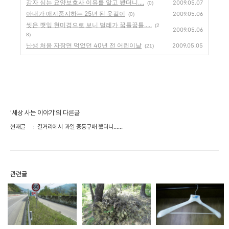
감자 심는 요양보호사 이유를 알고 봤더니....
2009.05.07
(0)
아내가 애지중지하는 25년 된 옷걸이
2009.05.06
(0)
씻은 깻잎 현미경으로 보니 벌레가 꿈틀꿈틀.....
(2
2009.05.06
8)
난생 처음 자장면 먹었던 40년 전 어린이날
2009.05.05
(21)
'세상 사는 이야기'의 다른글
현재글
길거리에서 과일 충동구매 했더니......
관련글