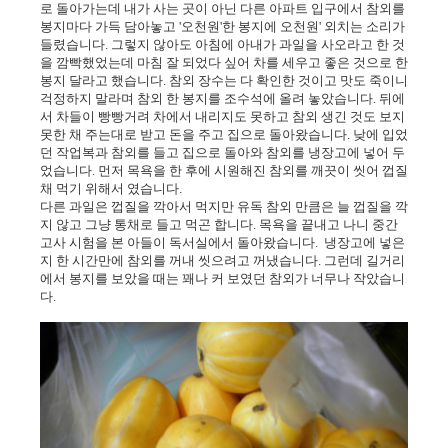
로 돌아가는데 내가 사는 곳이 아닌 다른 아파트 입구에서 참외를
봉지마다 가득 담아놓고 '오천원'한 봉지에 오천원' 외치는 소리가
들렸습니다. 그렇지 않아도 아침에 아내가 과일을 사오라고 한 것
을 깜빡했었는데 마침 잘 되었다 싶어 차를 세우고 좋은 것으로 한
봉지 달라고 했습니다. 참외 장수는 다 확인한 것이고 맛도 죽이니
걱정하지 말라며 참외 한 봉지를 조수석에 올려 놓았습니다. 뒤에
서 차들이 빵빵거려 차에서 내리지도 못하고 참외 생긴 것도 보지
못한 채 주는대로 받고 돈을 주고 집으로 돌아왔습니다. 낮에 입었
던 작업복과 참외를 들고 집으로 돌아와 참외를 냉장고에 넣어 두
었습니다. 먼저 목욕을 한 후에 시원해진 참외를 깨끗이 씻어 껍질
채 먹기 위해서 였습니다.
다른 과일은 껍질을 깍아서 먹지만 유독 참외 만큼은 늘 껍질을 깍
지 않고 그냥 통채로 들고 먹곤 합니다. 목욕을 끝내고 나니 중간
고사 시험을 본 아들이 독서실에서 돌아왔습니다. 냉장고에 넣은
지 한 시간만에 참외를 꺼내 씻으려고 꺼냈습니다. 그런데 길거리
에서 봉지를 보았을 때는 꽤나 커 보였던 참외가 너무나 작았습니
다.