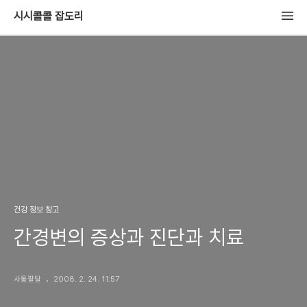
시시콜콜 잡도리
건강 정보 창고
간경변의 증상과 진단과 치료
사통팔달
2008. 2. 24. 11:57