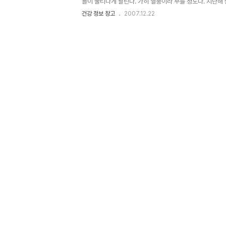
들이 불티나게 팔린다. 가히 열풍이라 부를 정도다. 지난
게 계기가 됐다. 옹호론자들은 반신욕을 하면 간질환이나 
건강 정보 창고
2007.12.22
가 좋아져 아토피도 고친단다. 과연 그럴까. 현대의학과 
사들은 반신욕을 하면 혈액순환이 개선되고 몸 안에 있던 노
는 반면 하반신에 찬 기운이 많은데 반신욕을 하면 하반신이