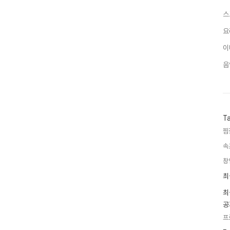
스
요
이
음
T
찜
속
창
최
최
근
글
최
과
공
인
기
프
글