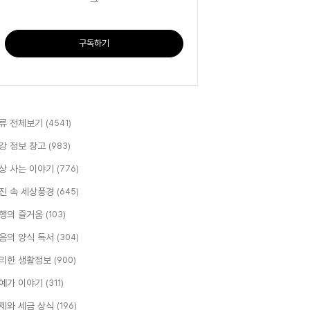
구독하기
류 전체보기
(4541)
강 정보 창고
(983)
상 사는 이야기
(776)
진 속 세상풍경
(645)
행의 즐거움
(103)
음의 양식 독서
(304)
리한 생활정보
(900)
예가 이야기
(311)
제와 세금 상식
(196)