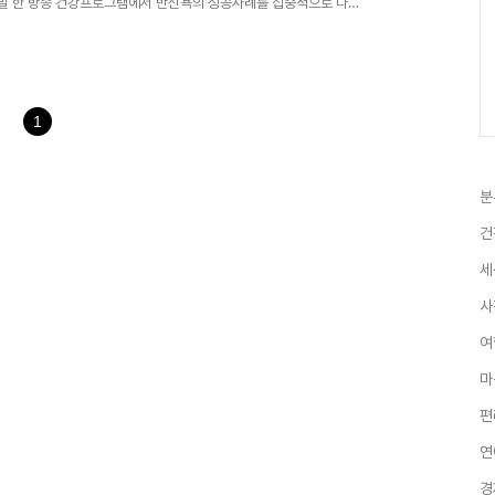
해 말 한 방송 건강프로그램에서 반신욕의 성공사례를 집중적으로 다룬
당뇨병 치료에 좋고 혈압을 떨어뜨린다고 한다. 몸이 가벼워지고 피부
한의학의 관점에서 각각 조명해 봤다.》 ▽반신욕, 만병통치약인가=한의
폐물이 빠져나가 건강해진다고 본다. 보통 상반신은 항상 열이 차 있
 따뜻해져 기의 흐름이 원활해진다는 것...
1
분
건
세
사
여
마
편
연
경