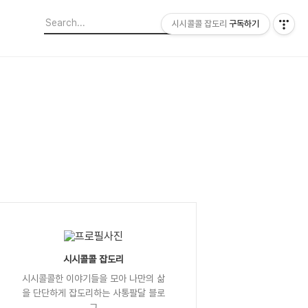
시시콜콜 잡도리
구독하기
시시콜콜 잡도리
시시콜콜한 이야기들을 모아 나만의 삶
을 단단하게 잡도리하는 사통팔달 블로
그