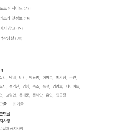
포츠 인사이드
(72)
리조리 맛정보
(116)
미지 창고
(19)
악감상실
(30)
ag
질방,
담배,
비만,
당뇨병,
아파트,
미시령,
금연,
초시,
설악산,
양양,
속초,
폭설,
영랑호,
다이어트,
업,
고혈압,
동대문,
동해안,
흡연,
영금정,
근글
인기글
근댓글
지사항
로필과 공지사항