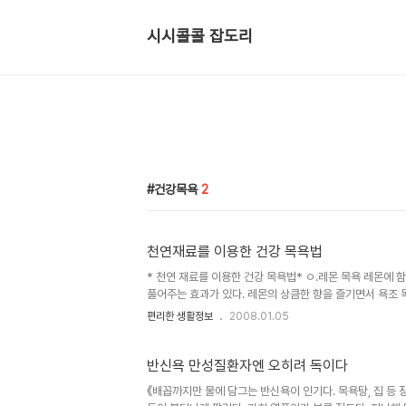
시시콜콜 잡도리
건강목욕
2
천연재료를 이용한 건강 목욕법
* 천연 재료를 이용한 건강 목욕법* ㅇ.레몬 목욕 레몬에
풀어주는 효과가 있다. 레몬의 상큼한 향을 즐기면서 욕조 목
껍질 말린것) 목욕법: 레몬을 얇게 썰어 가제에 싼 뒤 따뜻한
편리한 생활정보
2008.01.05
그면 피로가 풀린다. ㅇ.인삼 목욕 따뜻한 성질의 약재인 인
은 피부의 각질을 제거하고 피부세포를 재생하는 효과가 있다
말린 인삼 또는 미삼 30g 목욕법: 말린 인삼을 가제에 싸서
반신욕 만성질환자엔 오히려 독이다
《배꼽까지만 물에 담그는 반신욕이 인기다. 목욕탕, 집 등