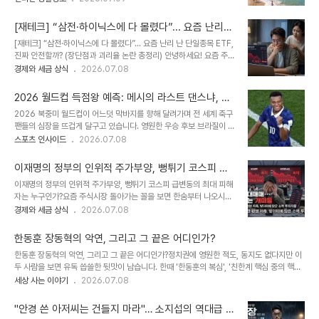
게 정리해 보았습니다.여행 계획을 세우실 때 내비게이션에 쏙 입력하
증시를 강력하게 견인하면서 코스피는 상상으로만 여겨졌던 '장중
기 편하시도록 이름과 정확한 주소 위주로 깔끔하게 모았으니, 즐겨찾
9000선 돌파'라는 대기록을 세우기도 했습..
[재테크] “삼전·하이닉스에 다 몰렸다”... 요즘 난리
기 해두시고 필요할 때마다 꺼내 보세요! 🌊 강원특별자치도 (고성·양
난 단일종목 ETF, 진짜 안전할까? (장단점과 괴리율
[재테크] “삼전·하이닉스에 다 몰렸다”... 요즘 난리 난 단일종목 ETF,
양 등 숨은 명소 추가!)푸른 동해안의 매력은 끝이 없죠. 이번에는 아기
논란 총정리)
진짜 안전할까? (장단점과 괴리율 논란 총정리) 안녕하세요! 요즘 주식
자기하고 물 맑기로 소문난 고성 지역과 서퍼들의 천국 양양의 해변들
시장이나 뉴스에서 가장 뜨겁게 다뤄지는 키워드가 있죠. 바로
경제와 세금 상식
2026.07.08
을 꼼꼼하게 채워 넣었습니다.아야진해수욕장: 강원특별자치도 고성
ETF(상장지수펀드)입니다."주식은 무서우니 안전하게 ETF나 해볼
군 토성면 아야진해변길 157 (무지개 해안도로와 투명한 바다가 일품
까?" 하고 가볍게 접근하셨던 분들 많으실 텐데요. 최근 국내 증시에서
이죠!)삼포해수욕장: 강원특별자치도 고성군..
2026 월드컵 득점왕 예측: 메시의 라스트 댄스냐, 음
는 삼성전자와 SK하이닉스 같은 특정 대형주 하나만 집중적으로 추종
바페의 2연속 골든부트냐! (역대 득점왕 정리)
2026 북중미 월드컵이 어느덧 막바지를 향해 달려가며 전 세계 축구
하는 ‘단일종목 레버리지 ETF’ 때문에 눈물 흘리는 개인 투자자들이
팬들의 심장을 뜨겁게 달구고 있습니다. 영원한 우승 후보 브라질이 탈
급증하고 있습니다. 심지어 금융당국 수장마저 "출시를 막았어야 했
락하는 초대형 이변이 연출된 가운데, 전 대회 챔피언 아르헨티나를 비
스포츠 인사이드
2026.07.08
다"며 후회 섞인 목소리를 낼 정도로 사회적 문제로 번지고 있는데요.
롯해 프랑스, 스페인, 잉글랜드, 그리고 노르웨이까지 그야말로 역대급
오늘 블로그에서는 도대체 ETF가 무엇이길래 이렇게 난리인지, 단일
우승 경쟁이 펼쳐지고 있죠.하지만 팀의 우승 트로피만큼이나 우리의
종목 ETF의 숨겨진 덫과 거래..
이재명의 정부의 인위적 주가부양, 뻥튀기 코스피 급
이목을 집중시키는 순위 싸움이 있습니다. 바로 월드컵 최고의 공격수
변동의 최대 피해자는 누구인가?
이재명의 정부의 인위적 주가부양, 뻥튀기 코스피 급변동의 최대 피해
에게 주어지는 ‘골든부트(득점왕)’ 경쟁입니다.오늘 블로그에서는 축
자는 누구인가?요즘 주식시장 돌아가는 꼴을 보면 한숨부터 나오시는
구 역사의 한 페이지를 장식했던 이전 10개 대회의 역대 득점왕들을
분들 많으실 겁니다. "코스피 5000을 넘어 9000 시대가 온다"며
경제와 세금 상식
2026.07.08
깔끔하게 정리해보고, 현재 안갯속 정국인 2026 월드컵의 득점왕 주
축배를 들던 게 엊그제 같은데, 시장의 이면을 들여다보면 상처뿐인 영
인공을 냉정하게 예측해 보려 합니다.1. 역대 월드컵 득점왕 (이전 10
광이라는 말이 딱 어울립니다.개미 투자자 출신임을 강조하며 화려하
개 대회 기준)축구팬들의 기억 ..
한동훈 장동혁의 악연, 그리고 그 끝은 어디인가?
게 취임한 이재명 대통령은 상법 개정과 배당세제 개편 등 이른바 '한
한동훈 장동혁의 악연, 그리고 그 끝은 어디인가?정치권에 영원한 적도, 동지도 없다지만 이
국판 밸류업' 카드를 꺼내 들며 주가 부양에 강한 드라이브를 걸었습니
두 사람을 보면 유독 씁쓸한 뒷맛이 남습니다. 한때 '한동훈의 복심', '친한계 핵심 중의 핵
다. 정부의 인위적인 정책 드라이브와 글로벌 AI 반도체 훈풍이 맞물
심'으로 불리며 그림자처럼 붙어 다녔던 장동혁 국민의힘 대표와 한동훈 무소속 의원 이야기
세상 사는 이야기
2026.07.08
리면서 코스피는 한때 유례없는 폭등세를 기록했죠.하지만 샴페인을
입니다.불과 얼마 전까지만 해도 당대표와 최고위원(수석대변인 시절 포함)으로 호흡을 맞추
너무 일찍 터뜨린 걸까요? 화려한 숫자 뒤에 가려진 '양극화'와 '급락
며 보수 진영의 미래를 함께 그렸던 이들이, 대체 왜 지금은 마주치기만 해도 스파크가 튀는
장'의 청구서는 결국 고스란히 개인 투..
"안경 쓴 아저씨는 건들지 마라"… 소지섭의 역대급 귀
'철천지원수'가 되어버린 걸까요? 오늘은 이 두 사람 사이에 얽힌 깊은 감정의 골과 향후 정