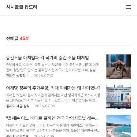
시시콜콜 잡도리
전체 글
4541
층간소음 대처법과 각 국가의 층간 소음 대처법
안녕하세요, 여러분! 요즘 뉴스나 SNS를 보면 층간소음 때문에 이웃
간에 정말 말도 안 되는 끔찍한 사건 사고가 일어났다는 소식, 심심치
않게 보게 되잖아요. 저도 그런 뉴스를 접할 때마다 가슴이 철렁하면서
편리한 생활정보
2026.07.10
'이게 결코 남의 일이 아니구나'라는 생각을 하게 됩니다. 대한민국 국
민 10명 중 6명 이상이 아파트나 빌라 같은 공동주택에 사는 만큼, 층
이재명 정부의 주가부양, 최대 피해자는 왜 개미였나?
간소음은 언제든 내 이야기가 될 수 있는 현실적인 문제니까요.만약 나
화려한 '9천피' 돌파의 이면과 깊어지는 자산 양극화최근 코스피 시장
에게 이런 층간소음 피해가 닥친다면, 우리는 어떻게 현명하게 대처해
은 그야말로 '역사적 격동기'를 지나왔습니다. 이재명 정부는 취임 초
야 할까요? 오늘은 감정적으로 부딪히지 않고 해결하는 현실적인 층간
기부터 '코리아 디스카운트 해소'를 기치로 내걸고 상법 개정을 강력하
경제와 세금 상식
2026.07.09
소음 대처법과 함께, 우리나라의 관련 법은 어떻게 되어 있는지, 그리
게 밀어붙였죠. 주주의 비례적 이익을 보장하고 자사주 소각을 의무화
고 외국은 이 골치 아픈 문제를 어떻게 다루고 있는지 자세히 알아보려
하는 등 인위적이고 전방위적인 주가 부양책을 통해 "코스피 5000
고 합니다!1. 층간소음 ..
"올해는 어느 바다로 갈까?" 전국 광역시도별 해수욕
시대를 열겠다"고 공언한 바 있습니다.여기에 예상치 못한 대외적 대
장 이름·주소 한눈에 보기
여름이 다가오면 언제나 마음 한구석이 설레기 마련이죠. "올해는 어
호재까지 겹쳤습니다. 미국과 이란 간의 지정학적 위기 속에서도, 전
느 바다로 떠나볼까?" 고민하시는 분들을 위해, 오늘은 대한민국 전국
세계적인 반도체 슈퍼 사이클 덕분에 삼성전자와 SK하이닉스 등 이른
의 해수욕장 정보를 한눈에 보실 수 있도록 광역시도별 주소록을 알차
편리한 생활정보
2026.07.09
바 '삼전닉스'가 유례없는 호황을 맞이한 것입니다. 대형 기술주들이