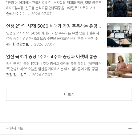
환, SBS 금토드라마 '김부장' 신드롬 분석
"안경 쓴 아저씨는 건들지 마라"… 소지섭의 역대급 귀환, SBS 금토드
국에 미칠 파장을 짚어보려 합니다.1. 꿀 떨어지던 브로맨스의 파국: 결정적 순간은 언제였나
라마 '김부장' 신드롬 분석요즘 안방극장을 그야말로 ‘초토화’ 시키고
두 사람의 갈등이 수면 위로 완전히 폭발한 건 지난 연말이었습니다. 여의도 정가..
있는 작품이 있죠. 바로 배우 소지섭의 복귀작이자 동명의 레전드 웹툰
연예가 이야기
2026.07.07
을 실사화한 SBS 금토드라마 '김부장'입니다.첫 방송 이후 단 4회 만
에 무려 시청률 21.6%를 돌파하며 대한민국을 ‘김부장 앓이’에 빠뜨
인생 2막의 시작! 5060 세대가 가장 주목하는 유망
렸는데요. OTT의 홍수 속에서 이토록 공중파 본방사수를 하게 만드
업종과 필수 자격증 총정리
인생 2막의 시작! 5060 세대가 가장 주목하는 유망 업종과 필수 자
는 비결은 무엇일까요? 원작 웹툰의 기본 탄탄한 정보부터 드라마의
격증 총정리안녕하세요! 요즘 주변을 둘러보면 은퇴 후를 단순히 ‘쉬는
폭발적인 흥행 이유까지 생생하게 짚어보겠습니다.1. 전설의 시작, 웹
시기’가 아니라, 새로운 도전과 성장의 기회로 삼는 분들이 정말 많아
편리한 생활정보
2026.07.07
툰 원작 과 작가진 소개드라마의 묵직한 힘은 전 세계 팬들을 사로잡은
지셨습니다.나이라는 숫자에 갇히지 않고 활발하게 사회활동과 소비
탄탄한 네이버 웹툰 원작에서 나옵니다.웹툰 이란? 이 작품은 금요웹
를 이어가는 이른바 ‘액티브 시니어(Active Senior)’가 대한민국의
툰의 절대 강자인 의 스핀..
임신 극초기 증상 1주차~4주차 증상과 아랫배 통증
새로운 중심 축으로 떠오르고 있죠."이제 와서 새로 무언가를 시작하
총정리 (체크리스트)
임신 극초기 증상 1주차~4주차 증상과 아랫배 통증 총정리 (체크리스
려니 막막하네...", "어떤 분야가 앞으로 오래 일하기 좋을까?" 고민하
트)안녕하세요! 오늘은 임신을 기다리시는 예비 엄마들이 가장 궁금해
고 계신 분들을 위해, 최근 50대와 60대분들이 가장 큰 관심을 보이
하고, 또 매일 몸의 변화에 귀를 기울이게 되는 '임신 극초기 증상'에
건강 정보 창고
2026.07.07
고 실제로 취업 및 창업률이 높은 업종과 자격증을 핵심만 콕 짚어 정
대해 이야기해 보려고 합니다.관계 후 예정일이 다가올 때쯤이면 "이
리해 드립니다.1. 5060 세대가 주목하는 3대 인기 업종최근 데이터
게 생리 전 증후군(PMS)인가? 아니면 설마 임신일까?" 싶어 하루에
와 시장 트렌드를 ..
도 몇 번씩 검색창을 두드리게 되잖아요. 임신 1주차부터 4주차까지
더보기
나타날 수 있는 미세한 몸의 신호들을 알기 쉽게 쏙쏙 정리해 드릴게
요.1. 임신 극초기, 언제부터 증상이 나타날까?의학적으로 임신 주차는
'마지막 생리 시작일'을 1주차 1일로 계산합니다. 따라서 실제로 관계
를 가지고 수정이 일어나는 시기는 보통 2주차, 수정란이 자궁벽에 자
리를 잡는 착상은 3주차쯤 ..
관련사이트