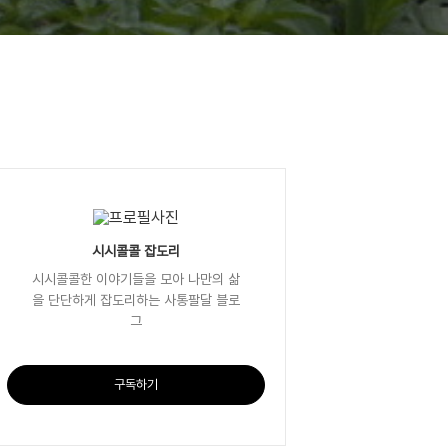
시시콜콜 잡도리
시시콜콜한 이야기들을 모아 나만의 삶
을 단단하게 잡도리하는 사통팔달 블로
그
구독하기