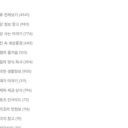
류 전체보기
(4541)
강 정보 창고
(983)
상 사는 이야기
(776)
진 속 세상풍경
(645)
행의 즐거움
(103)
음의 양식 독서
(304)
리한 생활정보
(900)
예가 이야기
(311)
제와 세금 상식
(196)
포츠 인사이드
(72)
리조리 맛정보
(116)
미지 창고
(19)