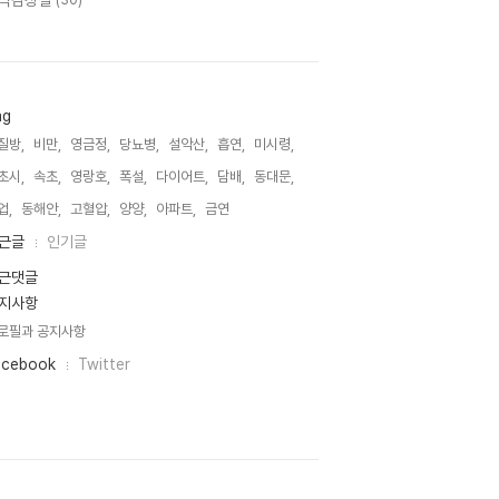
악감상실
(30)
ag
질방,
비만,
영금정,
당뇨병,
설악산,
흡연,
미시령,
초시,
속초,
영랑호,
폭설,
다이어트,
담배,
동대문,
업,
동해안,
고혈압,
양양,
아파트,
금연,
근글
인기글
근댓글
지사항
로필과 공지사항
acebook
Twitter