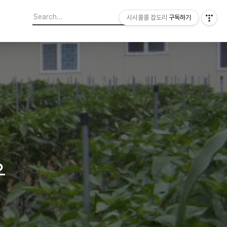
시시콜콜 잡도리
구독하기
유