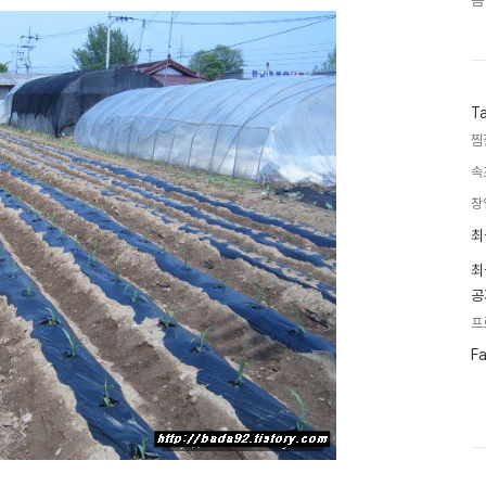
음
T
찜
속
창
최
최
근
글
최
과
공
인
기
프
글
페
F
이
스
북
트
위
터
플