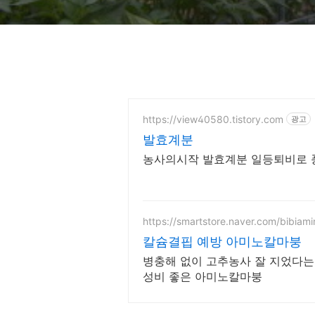
https://view40580.tistory.com
광고
발효계분
농사의시작 발효계분 일등퇴비로
https://smartstore.naver.com/bibiami
칼슘결핍 예방 아미노칼마붕
병충해 없이 고추농사 잘 지었다는
성비 좋은 아미노칼마붕