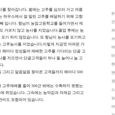
지를 찾아
갑니다. 봄에는 고추를 심으러 가고 여름
분
는 하우스에서 잘 말린 고추를 배달하기 위해 고향
건
년째 입니다. 형님이 농업고등학교를 들어가면서 제
도 거르지 않고 농사를 지었습니다.졸업 후에는 농
세
포기 하지 않았습니다. 또 형님이 농사를 포기하고
사
는 고추농사를 지었습니다.이렇게 지금껏 어려운 가
여
 해마다 정성들여 재배한 고추를 기다리는 단골 고
마
사를 지으면서 단골고객들이 하나 둘 늘어나 늘 고
편
다.
 그리고 알음알음 찾아온 고객들까지 해마다 500
연
경
 고추재배를 줄여 300근 밖에는 수확하지 못했는
스
을 손에 쥐었습니다. 그속에는 농약값과 자재값 그리고
요
건비도 포함되어 있습니다.
이