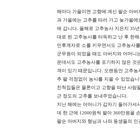
해마다 가을이면 고향에 계신 팔순 아버
과 가을에는 고추를 따러 가고 늦가을에
에 갑니다. 올해로 고추농사 지은지 35
대로 된 고추농사를 터득하고 난 후 한해
민후계자로 소를 키우면서도 고추농사를 
군무원이 되었을 때
도 아버지와 어머니
운데서도 고추농사를 포기하지 않은 것은
객이 있기 때문입니다. 오랜동안 고추농
추 팔 걱정없이 농사를 지을 수 있었습니
친척집들은 물론이고 고향을 떠난 사람들
근 정도의 고추를 보내주었습니다.
지난 해에는 어머니가 갑자기 돌아가셔서
데 한 근에 12000원씩 팔아 360만원
팔순 아버지와 형님과 나와 동생들의 인