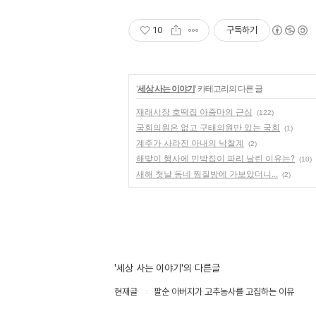
10
구독하기
'
세상 사는 이야기
' 카테고리의 다른 글
재래시장 호떡집 아줌마의 근심
(122)
국회의원은 없고 구태의원만 있는 국회
(1)
계주가 사라진 아내의 낙찰계
(2)
해맞이 행사에 민박집이 파리 날린 이유는?
(10)
새해 첫날 동네 찜질방에 가보았더니...
(2)
'세상 사는 이야기'의 다른글
현재글
팔순 아버지가 고추농사를 고집하는 이유