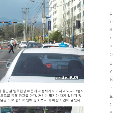
분
건
세
사
여
마
편
연
경
스
보니 출근길 병목현상 때문에 지정체가 이어지고 있다.그렇지
도로를 통해 등교를 한다. 거리는 멀지만 차가 밀리지 않
요
이날은 도로 공사로 인해 평소보다 배 이상 시간이 걸렸다.
이