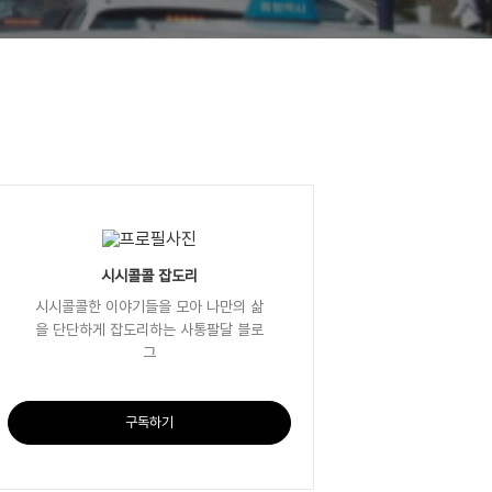
시시콜콜 잡도리
시시콜콜한 이야기들을 모아 나만의 삶
을 단단하게 잡도리하는 사통팔달 블로
그
구독하기