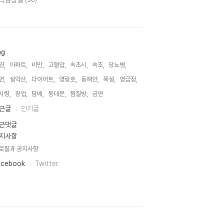
악감상실
(30)
ag
양,
아파트,
비만,
고혈압,
속초시,
속초,
당뇨병,
연,
설악산,
다이어트,
영랑호,
동해안,
폭설,
영금정,
시령,
창업,
담배,
동대문,
찜질방,
금연,
근글
인기글
근댓글
지사항
로필과 공지사항
acebook
Twitter