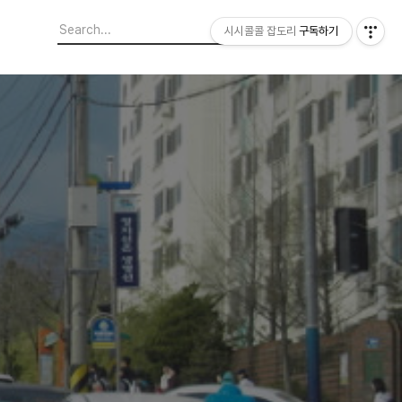
시시콜콜 잡도리
구독하기