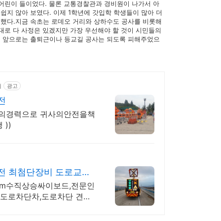
러
 어린이 들이었다. 물론 교통경찰관과 경비원이 나가서 아
그
지 않아 보였다. 이제 1학년에 갓입학 학생들이 많아 더
인
했다.지금 속초는 로데오 거리와 상하수도 공사를 비롯해
대로 다 사정은 있겠지만 가장 우선해야 할 것이 시민들의
. 앞으로는 출퇴근이나 등교길 공사는 되도록 피해주었으
d
광고
전
의경력으로 귀사의안전을책
))
전 최첨단장비 도로교통
.3m수직상승싸이보드,전문인
,도로차단차,도로차단 견적,
,싸인카,차단차