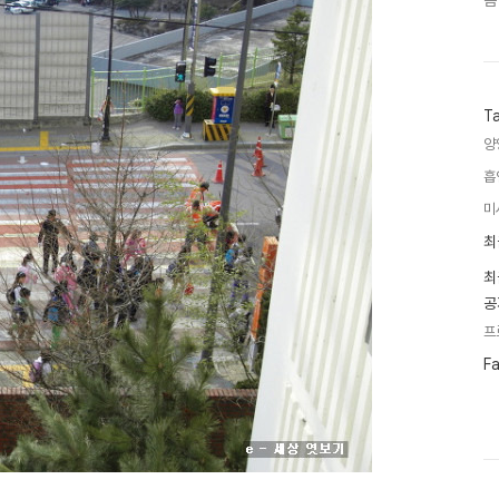
음
T
양
흡
미
최
최
근
글
최
과
공
인
기
프
글
페
F
이
스
북
트
위
터
플