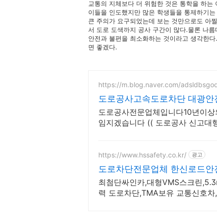
교통의 지체보다 더 위험한 것은 통학을 하는
이들을 인도했지만 많은 학생들을 통제하기는 쉽
큰 주의가 요구되었는데 보는 것만으로도 아찔
서 도로 도색까지 공사 구간이 많다.물론 나름
안전과 불편을 최소화하는 것이라고 생각한다
면 좋겠다.
https://m.blog.naver.com/adsldbsgo
도로공사고속도로차단 대광안
도로공사전문업체입니다10년이상
임지겠습니다 (( 도로공사 신고대행 
https://www.hssafety.co.kr/
광고
도로차단전문업체 한신로드안
차단 업체
최첨단싸인카,대형VMS스크린,5
력 도로차단,TMA보유 교통신호차
교통차단차,교통통제차단차,사인카