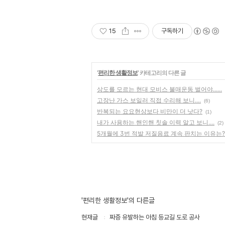
15
구독하기
'
편리한 생활정보
' 카테고리의 다른 글
상도를 모르는 현대 모비스 불매운동 벌어야......
고장난 가스 보일러 직접 수리해 보니....
(6)
반복되는 요요현상보다 비만이 더 낫다?
(1)
내가 사용하는 핸인핸 칫솔 이력 알고 보니....
(2)
5개월에 3번 적발 저질음료 계속 판치는 이유는?
'편리한 생활정보'의 다른글
현재글
짜증 유발하는 아침 등교길 도로 공사