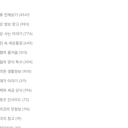
류 전체보기
(4541)
강 정보 창고
(983)
상 사는 이야기
(776)
진 속 세상풍경
(645)
행의 즐거움
(103)
음의 양식 독서
(304)
리한 생활정보
(900)
예가 이야기
(311)
제와 세금 상식
(196)
포츠 인사이드
(72)
리조리 맛정보
(116)
미지 창고
(19)