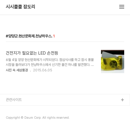
시시콜콜 잡도리
양양군.현산문화제.천냥하우스.
1
건전지가 필요없는 LED 손전등
6월 4일 양양 현산문화제가 시작되었다. 점심식사를 하고 잠시 풍물
시장을 둘러보다가 천냥하우스에서 신기한 물건 하나를 발견했다. 건
전지가 필요없는 LED 손전등인데 손아귀 힘을 키우는 악력기처럼 열
사진 속 세상풍경
2015.06.05
심히 운동을 하다보면 충전이되는 것이었는데 건전지를 아낄수 있는
장점도 있지만 뭐니 뭐니해도 유사시에 요긴하게 사용할 수 있을 것 같
다.
관련사이트
Copyright © Daum Corp. All rights reserved.