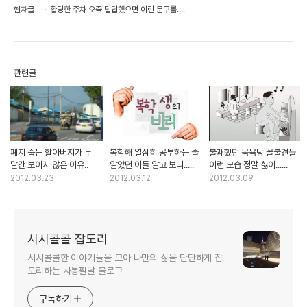
현재글
황당한 주차 오죽 답답했으면 이런 문구를....
관련글
폐지 줍는 할아버지가 두
복학해 열심히 공부하는 줄
불쾌했던 목욕탕 꼴불견들
달간 보이지 않은 이유..
알았던 아들 알고 보니.....
이런 모습 정말 싫어......
2012.03.23
2012.03.12
2012.03.09
시시콜콜 잡도리
시시콜콜한 이야기들을 모아 나만의 삶을 단단하게 잡
도리하는 사통팔달 블로그
구독하기