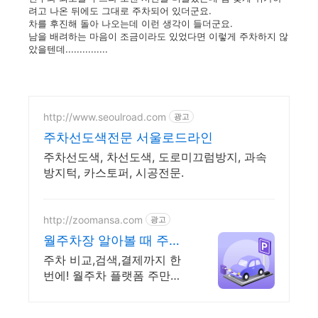
려고 나온 뒤에도 그대로 주차되어 있더군요.
차를 후진해 돌아 나오는데 이런 생각이 들더군요.
남을 배려하는 마음이 조금이라도 있었다면 이렇게 주차하지 않
았을텐데...............
http://www.seoulroad.com
광고
주차선도색전문 서울로드라인
주차선도색, 차선도색, 도로미끄럼방지, 과속
방지턱, 카스토퍼, 시공전문.
http://zoomansa.com
광고
월주차장 알아볼 때 주만
사 월주차장 검색부터 예
주차 비교,검색,결제까지 한
약까지
번에! 월주차 플랫폼 주만사
에서 내 자리 예약 수도권 2
만 5천개 월주차 주만사 독점