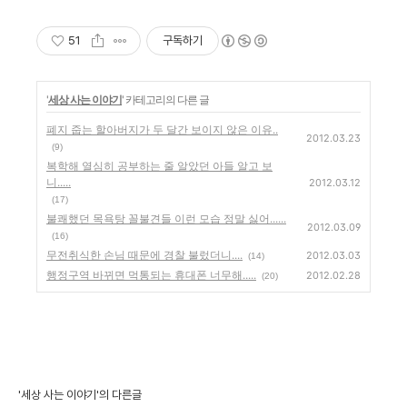
제공
51
구독하기
'
세상 사는 이야기
' 카테고리의 다른 글
폐지 줍는 할아버지가 두 달간 보이지 않은 이유..
2012.03.23
(9)
복학해 열심히 공부하는 줄 알았던 아들 알고 보
니.....
2012.03.12
(17)
불쾌했던 목욕탕 꼴불견들 이런 모습 정말 싫어......
2012.03.09
(16)
무전취식한 손님 때문에 경찰 불렀더니....
2012.03.03
(14)
행정구역 바뀌면 먹통되는 휴대폰 너무해.....
2012.02.28
(20)
'세상 사는 이야기'의 다른글