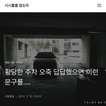
시시콜콜 잡도리
세상 사는 이야기
황당한 주차 오죽 답답했으면 이런
문구를....
사통팔달
2012. 3. 10. 10:03