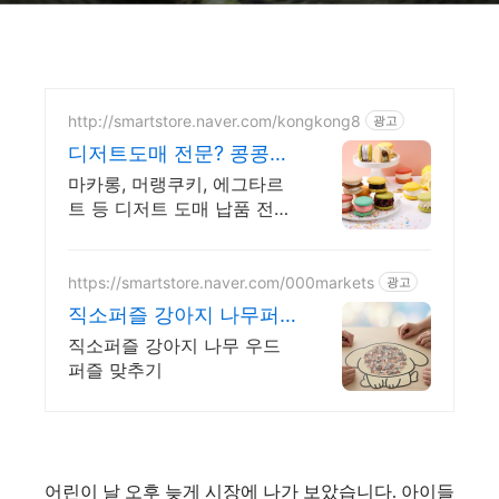
http://smartstore.naver.com/kongkong8
광고
디저트도매 전문? 콩콩디
저트 대량 주문 및 도매 납
마카롱, 머랭쿠키, 에그타르
품
트 등 디저트 도매 납품 전문
콩콩디저트
https://smartstore.naver.com/000markets
광고
직소퍼즐 강아지 나무퍼
즐
직소퍼즐 강아지 나무 우드
퍼즐 맞추기
어린이 날 오후 늦게 시장에 나가 보았습니다. 아이들