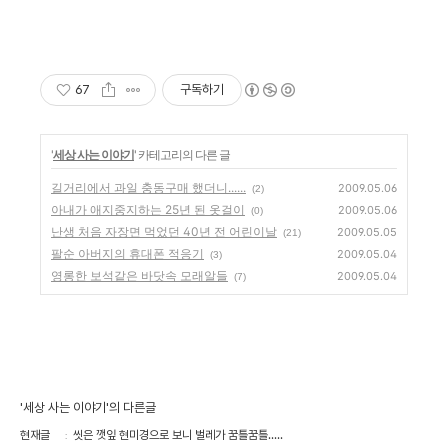
67
구독하기
'
세상 사는 이야기
' 카테고리의 다른 글
길거리에서 과일 충동구매 했더니......
2009.05.06
(2)
아내가 애지중지하는 25년 된 옷걸이
2009.05.06
(0)
난생 처음 자장면 먹었던 40년 전 어린이날
2009.05.05
(21)
팔순 아버지의 휴대폰 적응기
2009.05.04
(3)
영롱한 보석같은 바닷속 모래알들
2009.05.04
(7)
'세상 사는 이야기'의 다른글
현재글
씻은 깻잎 현미경으로 보니 벌레가 꿈틀꿈틀.....