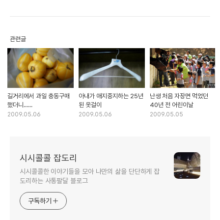
관련글
길거리에서 과일 충동구매
아내가 애지중지하는 25년
난생 처음 자장면 먹었던
했더니......
된 옷걸이
40년 전 어린이날
2009.05.06
2009.05.06
2009.05.05
시시콜콜 잡도리
시시콜콜한 이야기들을 모아 나만의 삶을 단단하게 잡
도리하는 사통팔달 블로그
구독하기