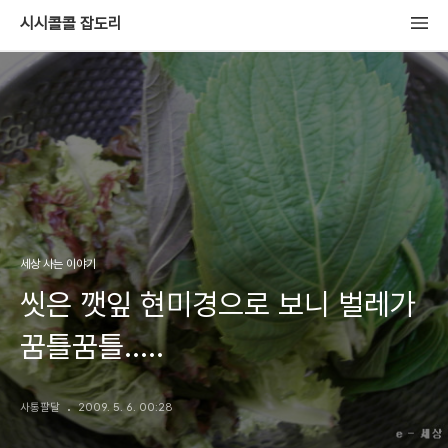
시시콜콜 잡도리
세상 사는 이야기
씻은 깻잎 현미경으로 보니 벌레가
꿈틀꿈틀.....
사통팔달
2009. 5. 6. 00:28