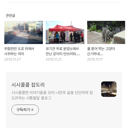
관련글
위험천만 도로 위에서
유기견 무료 분양소에서
풀 뜯어 먹는 고양이
시위하는 여자
만난 강아지 안쓰러워.....
신기하네....
2010.11.27
2010.11.21
2010.11.17
시시콜콜 잡도리
시시콜콜한 이야기들을 모아 나만의 삶을 단단하게 잡
도리하는 사통팔달 블로그
구독하기