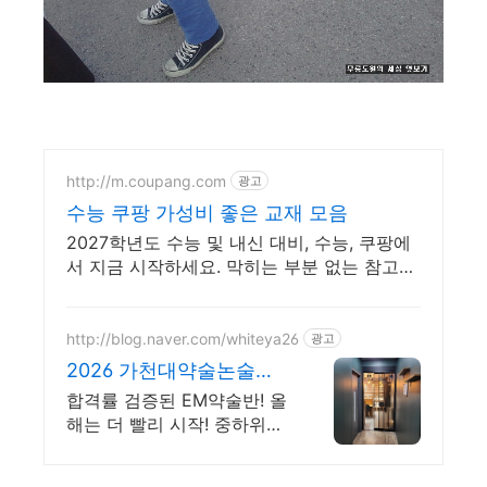
http://m.coupang.com
광고
수능 쿠팡 가성비 좋은 교재 모음
2027학년도 수능 및 내신 대비, 수능, 쿠팡에
서 지금 시작하세요. 막히는 부분 없는 참고서,
자세한 해설로 깊이 이해하세요.
http://blog.naver.com/whiteya26
광고
2026 가천대약술논술특
강 약술논술 전문대비
합격률 검증된 EM약술반! 올
해는 더 빨리 시작! 중하위권
수도권대학 합격 희망! 재원
생전용 스터디카페