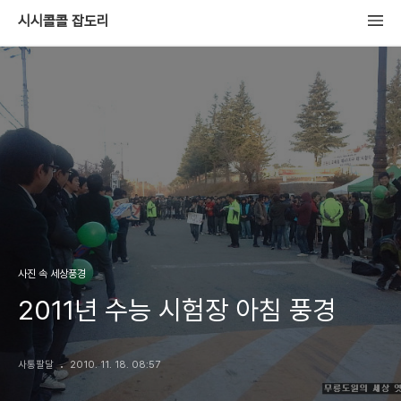
시시콜콜 잡도리
사진 속 세상풍경
2011년 수능 시험장 아침 풍경
사통팔달
2010. 11. 18. 08:57