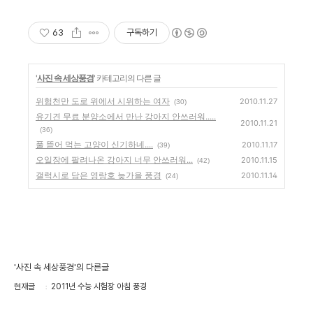
63
구독하기
'
사진 속 세상풍경
' 카테고리의 다른 글
위험천만 도로 위에서 시위하는 여자
2010.11.27
(30)
유기견 무료 분양소에서 만난 강아지 안쓰러워.....
2010.11.21
(36)
풀 뜯어 먹는 고양이 신기하네....
2010.11.17
(39)
오일장에 팔려나온 강아지 너무 안쓰러워...
2010.11.15
(42)
갤럭시로 담은 영랑호 늦가을 풍경
2010.11.14
(24)
'사진 속 세상풍경'의 다른글
현재글
2011년 수능 시험장 아침 풍경