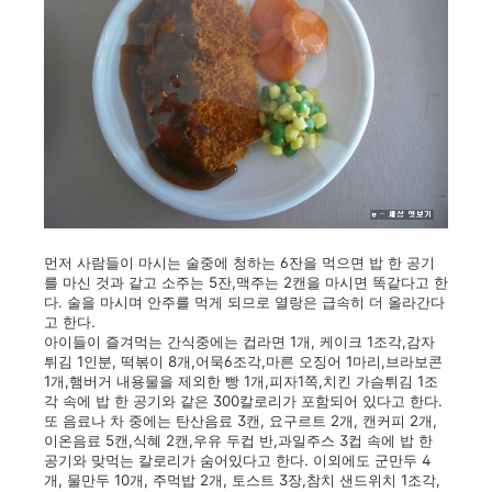
먼저 사람들이 마시는 술중에 청하는 6잔을 먹으면 밥 한 공기
를 마신 것과 같고 소주는 5잔,맥주는 2캔을 마시면 똑같다고 한
다. 술을 마시며 안주를 먹게 되므로 열랑은 급속히 더 올라간다
고 한다.
아이들이 즐겨먹는 간식중에는 컵라면 1개, 케이크 1조각,감자
튀김 1인분, 떡볶이 8개,어묵6조각,마른 오징어 1마리,브라보콘
1개,햄버거 내용물을 제외한 빵 1개,피자1쪽,치킨 가슴튀김 1조
각 속에 밥 한 공기와 같은 300칼로리가 포함되어 있다고 한다.
또 음료나 차 중에는 탄산음료 3캔, 요구르트 2개, 캔커피 2개,
이온음료 5캔,식혜 2캔,우유 두컵 반,과일주스 3컵 속에 밥 한
공기와 맞먹는 칼로리가 숨어있다고 한다. 이외에도 군만두 4
개, 물만두 10개, 주먹밥 2개, 토스트 3장,참치 샌드위치 1조각,