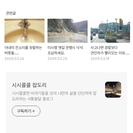
관련글
아내의 잔소리를 유발하는
미시령 옛길 운행시 낙석
사고나면 경찰보다
버릇들.....
조심하세요.
견인차가 빨리오는 이유.....
2009.03.26
2009.03.25
2009.03.19
시시콜콜 잡도리
시시콜콜한 이야기들을 모아 나만의 삶을 단단하게 잡
도리하는 사통팔달 블로그
구독하기