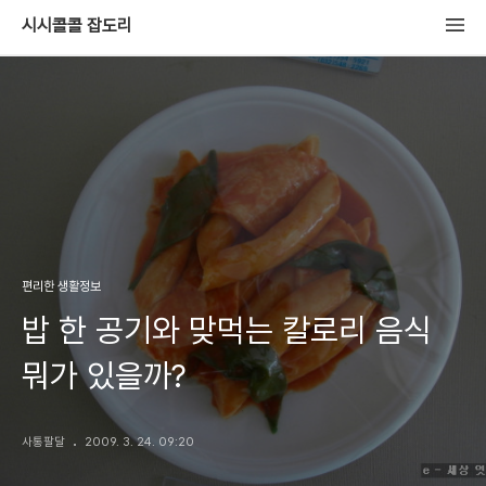
시시콜콜 잡도리
편리한 생활정보
밥 한 공기와 맞먹는 칼로리 음식
뭐가 있을까?
사통팔달
2009. 3. 24. 09:20