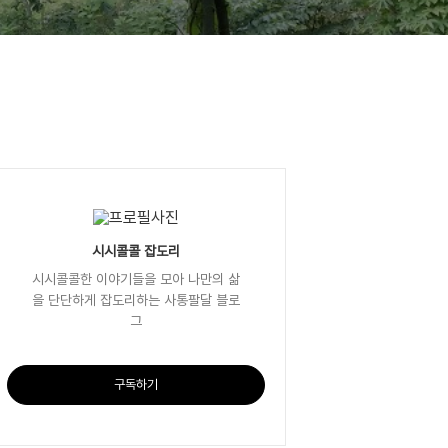
시시콜콜 잡도리
시시콜콜한 이야기들을 모아 나만의 삶
을 단단하게 잡도리하는 사통팔달 블로
그
구독하기