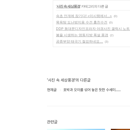
'
사진 속 세상풍경
' 카테고리의 다른 글
속초 안개에 잠기다! <미시령에서...>
(0)
목욕탕 도난방지용 수건 훔친수건
(0)
DDP 동대문디자인프라자 야경사진 갤럭시 노트
봄을 시샘하는 영동지방 폭설 풍경
(2)
공중부양 태극기 절묘하네요....
(3)
'사진 속 세상풍경'의 다른글
현재글
호박과 오이를 섞어 놓은 듯한 수세미......
관련글