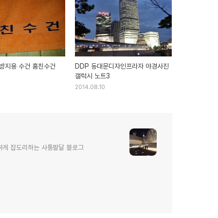
방지용 수건 훔친수건
DDP 동대문디자인프라자 야경사진
갤럭시 노트3
2014.08.10
하게 잡도리하는 사통팔달 블로그