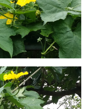
러
그
인