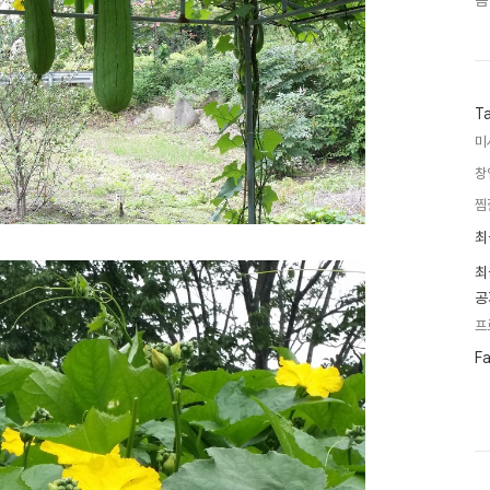
음
T
미
창
찜
최
최
근
글
최
과
공
인
기
프
글
페
F
이
스
북
트
위
터
플