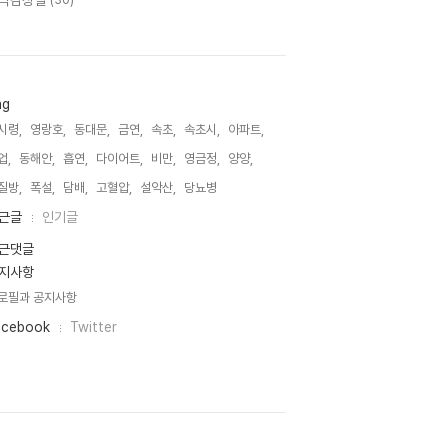
악감상실
(30)
ag
시령,
영랑호,
동대문,
금연,
속초,
속초시,
아파트,
업,
동해안,
흡연,
다이어트,
비만,
영금정,
양양,
질방,
폭설,
담배,
고혈압,
설악산,
당뇨병,
근글
인기글
근댓글
지사항
로필과 공지사항
acebook
Twitter