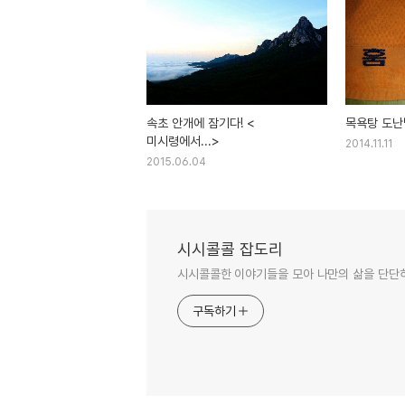
속초 안개에 잠기다! <
목욕탕 도난
미시령에서...>
2014.11.11
2015.06.04
시시콜콜 잡도리
시시콜콜한 이야기들을 모아 나만의 삶을 단단
구독하기