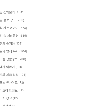
류 전체보기
(4541)
강 정보 창고
(983)
상 사는 이야기
(776)
진 속 세상풍경
(645)
행의 즐거움
(103)
음의 양식 독서
(304)
리한 생활정보
(900)
예가 이야기
(311)
제와 세금 상식
(196)
포츠 인사이드
(72)
리조리 맛정보
(116)
미지 창고
(19)