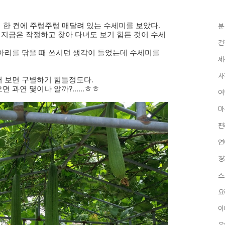
집 한 켠에 주렁주렁 매달려 있는 수세미를 보았다.
분
 지금은 작정하고 찾아 다녀도 보기 힘든 것이 수세
건
아리를 닦을 때 쓰시던 생각이 들었는데 수세미를
세
사
 보면 구별하기 힘들정도다.
과연 몇이나 알까?......ㅎㅎ
여
마
편
연
경
스
요
이