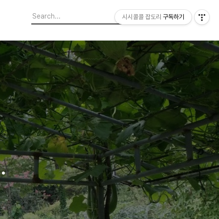
시시콜콜 잡도리
구독하기
.