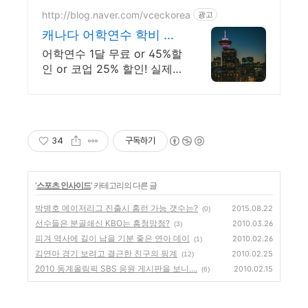
http://blog.naver.com/vceckorea
광고
캐나다 어학연수 학비 반
값
어학연수 1달 무료 or 45%할
인 or 코업 25% 할인! 실제
가격 비교하기 비즈니스, 호
텔경영, UI/UX, 웹 개발, 디지
털 마케팅, 유아교육 코업 등
등
34
구독하기
'
스포츠 인사이드
' 카테고리의 다른 글
박병호 메이저리그 진출시 홈런 가능 갯수는?
2015.08.22
(0)
선수들은 분골쇄신 KBO는 흥청망청?
2010.03.26
(3)
피겨 역사에 길이 남을 기분 좋은 연아 데이
2010.02.26
(1)
김연아 경기 보려고 결근한 친구의 핑계
2010.02.25
(12)
2010 동계올림픽 SBS 응원 게시판을 보니....
2010.02.15
(6)