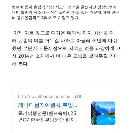
밴쿠버 동계 올림픽 사상 최고의 성적을 올렸지만 빙상연맹에
대한 불만의 목소리는 점점 높아만 가고 있는 가운데 이제 밴쿠
버 동계올림픽도 막바지로 치닫고 있다.
이제 이틀 앞으로 다가온 폐막식 까지 최선을 다
해 유종의 미를 거두길 바라고 아울러 이번에 아쉬
웠던 부분이나 문제점으로 지적된 것을 과감하게 고
쳐 2014년 소치에서 더 나은 모습을 보여주길 기대
해 본다.
http://royaltourcanada.com
광고
캐나다현지여행사 로얄투
어 25년G7 한국방문단 협
록키여행전문(밴프숙박),25
력사
년G7 한국정부방문단 현지
협력사,모레인호수입장 허가
보유