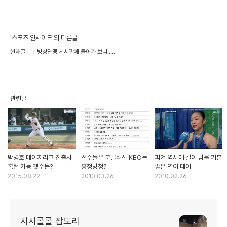
'스포츠 인사이드'의 다른글
현재글
빙상연맹 게시판에 들어가 보니.....
관련글
박병호 메이저리그 진출시
선수들은 분골쇄신 KBO는
피겨 역사에 길이 남을 기분
홈런 가능 갯수는?
흥청망청?
좋은 연아 데이
2015.08.22
2010.03.26
2010.02.26
시시콜콜 잡도리