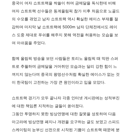
중국이 여자 쇼트트랙을 싹쓸이 하며 금메달을 독식한데 비해
여자 쇼트트랙 선수들은 동계올림픽 참가 이후 처음으로 노골드
의 수모를 겪었고 남자 쇼트트랙 역시 확실한 에이스 부재를 절
감하며
마지막 날 쇼트트랙에 5000m 남자 단체전에서도 레이
스 도중 제대로 푸쉬를 해주지 못해 역전을 허용하는 모습을 보
여 아쉬움을 주었다.
함께 올림픽 방송을 보던 사람들은 토리노 올림픽 때 막판 스퍼
트로 추월하며 금메달을 거머쥐던 모습과는 달리 강한 힘이 느
껴지지 않는다며 중국의 왕멍선수처럼 확실한 에이스가 없는 것
이 한국팀이 고전하는 가장 큰 원인이라고 입을 모았다.
쇼트트랙 경기가 모두 끝나자 각종 인터넷 게시판에는 성적부진
에 대한 책임론 지적하는 글들이 쏟아졌다.
그동안 투명하지 못한 빙상연맹에 대한 잘못을 성토하며 다음
아고라에 빙상연맹 폐지나 개편을 요구하는 글도 보였고
스피드
스케이팅의 눈부신 선전으로 시작된 기쁨이 쇼트트랙 때문에 분