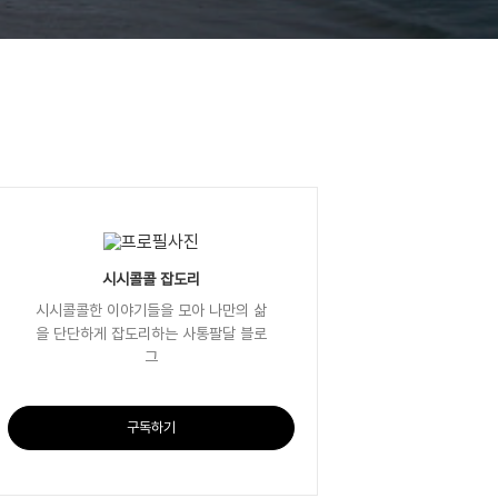
시시콜콜 잡도리
시시콜콜한 이야기들을 모아 나만의 삶
을 단단하게 잡도리하는 사통팔달 블로
그
구독하기