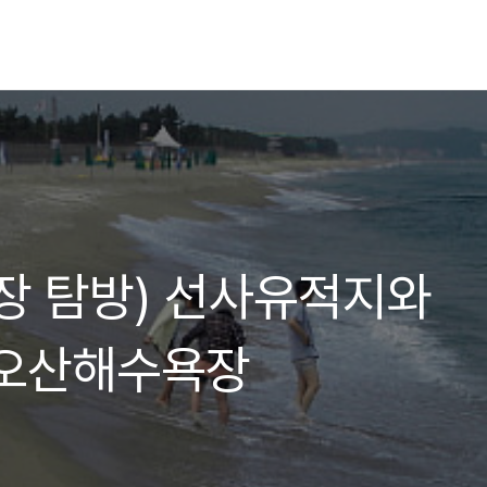
장 탐방) 선사유적지와
 오산해수욕장