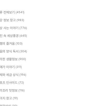
류 전체보기
(4541)
강 정보 창고
(983)
상 사는 이야기
(776)
진 속 세상풍경
(645)
행의 즐거움
(103)
음의 양식 독서
(304)
리한 생활정보
(900)
예가 이야기
(311)
제와 세금 상식
(196)
포츠 인사이드
(72)
리조리 맛정보
(116)
미지 창고
(19)