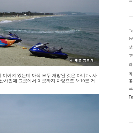
음
T
동
당
고
최
최
근
글
최
이어져 있는데 아직 모두 개방된 것은 아니다. 사
과
산사인데 그곳에서 이곳까지 차량으로 5~10분 거
공
인
기
프
글
페
F
이
스
북
트
위
터
플