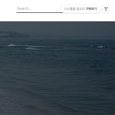
시시콜콜 잡도리
구독하기