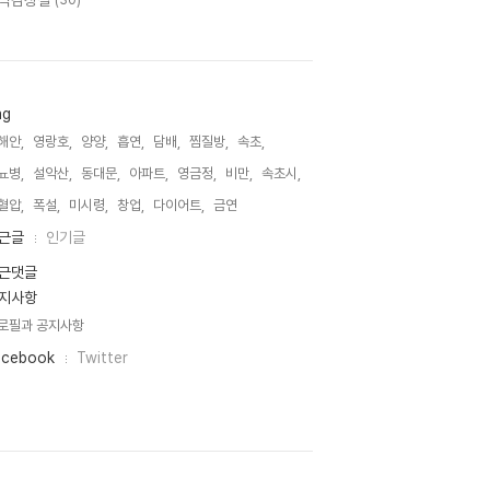
악감상실
(30)
ag
해안,
영랑호,
양양,
흡연,
담배,
찜질방,
속초,
뇨병,
설악산,
동대문,
아파트,
영금정,
비만,
속초시,
혈압,
폭설,
미시령,
창업,
다이어트,
금연,
근글
인기글
근댓글
지사항
로필과 공지사항
acebook
Twitter