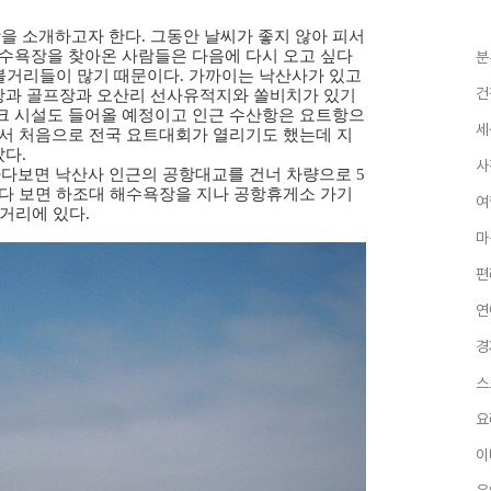
 소개하고자 한다. 그동안 날씨가 좋지 않아 피서
해수욕장을 찾아온 사람들은 다음에 다시 오고 싶다
분
 볼거리들이 많기 때문이다. 가까이는 낙산사가 있고
건
항과 골프장과 오산리 선사유적지와 쏠비치가 있기
크 시설도 들어올 예정이고 인근 수산항은 요트항으
세
에서 처음으로 전국 요트대회가 열리기도 했는데 지
다.
사
다보면 낙산사 인근의 공항대교를 건너 차량으로 5
오다 보면 하조대 해수욕장을 지나 공항휴게소 가기
여
 거리에 있다.
마
편
연
경
스
요
이