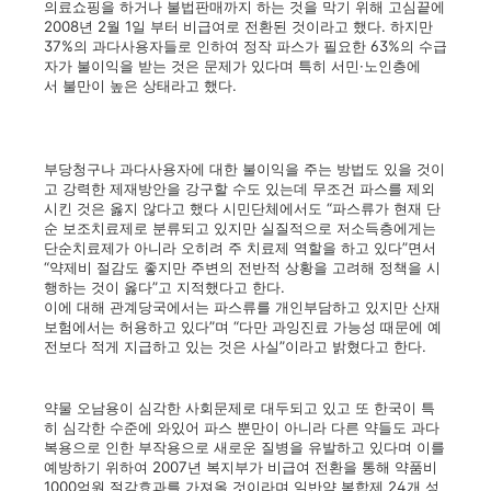
의료쇼핑을 하거나 불법판매까지 하는 것을 막기 위해 고심끝에
2008년 2월 1일 부터 비급여로 전환된 것이라고 했다. 하지만
37%의 과다사용자들로 인하여 정작 파스가 필요한 63%의 수급
자가 불이익을 받는 것은 문제가 있다며 특히 서민·노인층에
서 불만이 높은 상태라고 했다.
부당청구나 과다사용자에 대한 불이익을 주는 방법도 있을 것이
고 강력한 제재방안을 강구할 수도 있는데 무조건 파스를 제외
시킨 것은 옳지 않다고 했다 시민단체에서도 “파스류가 현재 단
순 보조치료제로 분류되고 있지만 실질적으로 저소득층에게는
단순치료제가 아니라 오히려 주 치료제 역할을 하고 있다”면서
“약제비 절감도 좋지만 주변의 전반적 상황을 고려해 정책을 시
행하는 것이 옳다”고 지적했다고 한다.
이에 대해 관계당국에서는 파스류를 개인부담하고 있지만 산재
보험에서는 허용하고 있다”며 “다만 과잉진료 가능성 때문에 예
전보다 적게 지급하고 있는 것은 사실”이라고 밝혔다고 한다.
약물 오남용이 심각한 사회문제로 대두되고 있고 또 한국이 특
히 심각한 수준에 와있어 파스 뿐만이 아니라 다른 약들도 과다
복용으로 인한 부작용으로 새로운 질병을 유발하고 있다며 이를
예방하기 위하여
2007년 복지부가 비
급여 전환을 통해 약품비
1000억원 절감효과를 가져올 것이라며 일반약 복합제 24개 성