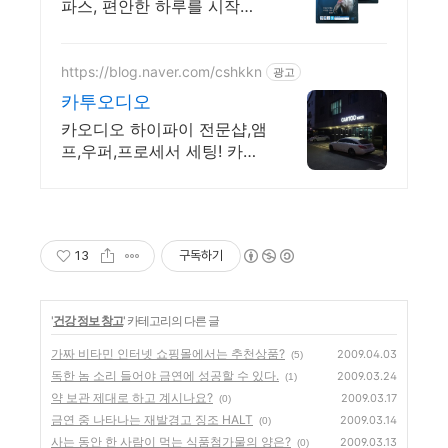
파스, 편안한 하루를 시작하
세요. 움직임에도 착! 파스,
얇고 유연하여 일상생활이
편해요.
https://blog.naver.com/cshkkn
광고
카투오디오
카오디오 하이파이 전문샵,앰
프,우퍼,프로세서 세팅! 카오
디오 매니아를 위한 공간!
13
구독하기
'
건강 정보 창고
' 카테고리의 다른 글
가짜 비타민 인터넷 쇼핑몰에서는 추천상품?
2009.04.03
(5)
독한 놈 소리 들어야 금연에 성공할 수 있다.
2009.03.24
(1)
약 보관 제대로 하고 계시나요?
2009.03.17
(0)
금연 중 나타나는 재발경고 징조 HALT
2009.03.14
(0)
사는 동안 한 사람이 먹는 식품첨가물의 양은?
2009.03.13
(0)