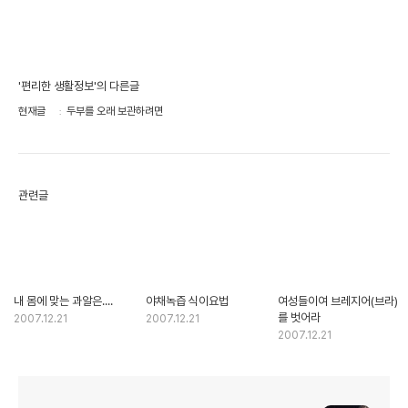
'편리한 생활정보'의 다른글
현재글
두부를 오래 보관하려면
관련글
내 몸에 맞는 과알은....
야채녹즙 식이요법
여성들이여 브레지어(브라)
를 벗어라
2007.12.21
2007.12.21
2007.12.21