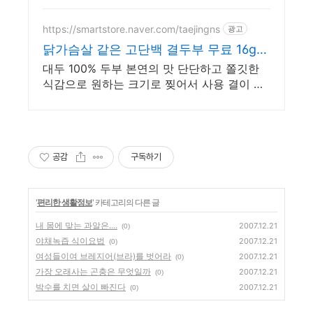
여
https://smartstore.naver.com/taejingns
광고
닭가슴살 같은 고단백 결두부 무료 16g의
단백질 함량
대두 100% 두부 본연의 맛 단단하고 쫄깃한
식감으로 원하는 크기로 찢어서 사용 결이 살
아있어 흡수력은 물론 볶음, 튀김, 조림 등 모
든 요리에 OK!
공감
구독하기
'
편리한 생활정보
' 카테고리의 다른 글
내 몸에 맞는 과알은....
2007.12.21
(0)
야채녹즙 식이요법
2007.12.21
(0)
여성들이여 브레지어(브라)를 벗어라
2007.12.21
(0)
가장 오래사는 곤충은 무엇일까
2007.12.21
(0)
박수를 치면 살이 빠진다
2007.12.21
(0)