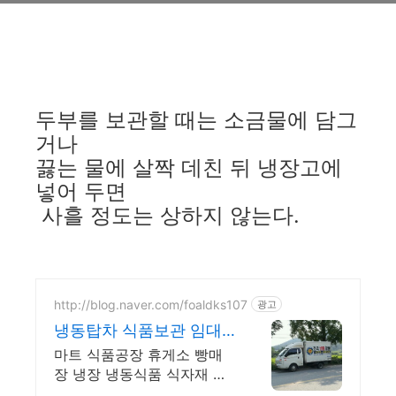
두부를 보관할 때는 소금물에 담그
거나
끓는 물에 살짝 데친 뒤 냉장고에
넣어 두면
사흘 정도는 상하지 않는다.
http://blog.naver.com/foaldks107
광고
냉동탑차 식품보관 임대
대여
마트 식품공장 휴게소 빵매
장 냉장 냉동식품 식자재 보
관창고 임시냉장고 임대 대