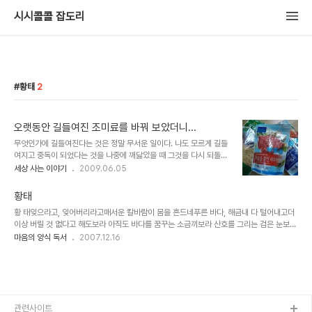
시시콜콜 잡도리
황태
2
오랫동안 길들여진 조미료를 바꿔 보았더니...
무엇인가에 길들여진다는 것은 정말 무서운 일이다. 나도 모르게 길들
여지고 중독이 되었다는 것을 나중에 깨닳았을 때 그것을 다시 되돌리
기가 얼마나 힘들다는 것을 요즘 뼈저리게 느끼고 있는 중이다. 사실
세상 사는 이야기
2009.06.05
처음부터 조미료를 바꾸려고 했던 것은 아니다. 고향에 가는 길에 꿀을
사려고 지방 특산물 가게에 들렸는데 그곳에서 황태로 만든 조미료를
황태
선물 받았다. 예전부터 아내와 친분이 있는 곳이었는데 요리할 때 넣으
황 태잊으라고, 잊어버리라고매서운 칼바람이 몸을 흔드네푸른 바다, 해금내 다 털어내고더
면 구수한 맛이 난다고 했다. 하지만 집에 갖다 놓고도 한동안 쓰지 않
이상 버릴 것 없다고 해도보라 아직도 바다를 꿈꾸는 소금끼보라 산호를 그리는 검은 눈보라
았다. 그리고 한참 후 늘 쓰던 조미료가 떨어질 무렵 이마트에서 장을
아직 해풍에 벌름거리는 코가끔은 겨울비에 몸을 씻고가끔은 폭설에 솜이불도 덮어보고죽어
마음의 양식 독서
2007.12.16
보다 새로운 조미료를 발견했다. 이마트에서 새로 선보인 것이라고 했
서 이 무슨 호강이냐고몸 구석구석 핥아대는 동풍그래요, 이제 그만하세요다 비웠어요, 정말
는데 해물맛이 나는 것과 나트륨의 양을 줄였다는 쇠고기 조미료였다.
다 비웠어요자 보세요, 바람도 없이사그락 사그락 몸 비비는 소리 들리지요하늘을 향해 입을
자연재료를 듬뿍 넣었다는 문구와 함께..
쩍 벌리고고래고래 소리치고 있는푸른 동해 가는 길용대리 황태
관련사이트