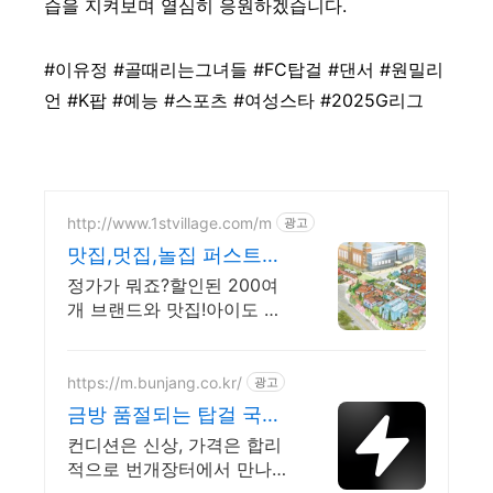
습을 지켜보며 열심히 응원하겠습니다.
#이유정 #골때리는그녀들 #FC탑걸 #댄서 #원밀리
언 #K팝 #예능 #스포츠 #여성스타 #2025G리그
http://www.1stvillage.com/m
광고
맛집,멋집,놀집 퍼스트빌
리지
정가가 뭐죠?할인된 200여
개 브랜드와 맛집!아이도 즐
거운 공룡월드,챔피언까지!
https://m.bunjang.co.kr/
광고
금방 품절되는 탑걸 국내
최대 브랜드 중고거래
컨디션은 신상, 가격은 합리
적으로 번개장터에서 만나보