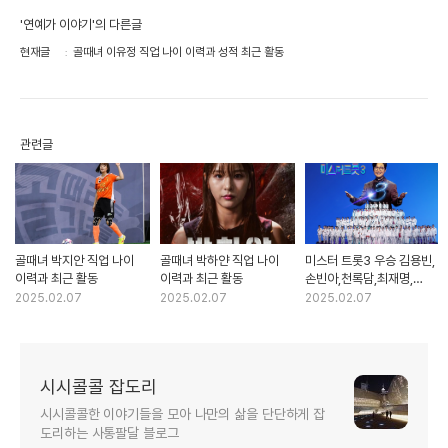
'연예가 이야기'의 다른글
현재글
골때녀 이유정 직업 나이 이력과 성적 최근 활동
관련글
골때녀 박지안 직업 나이
골때녀 박하얀 직업 나이
미스터 트롯3 우승 김용빈,
이력과 최근 활동
이력과 최근 활동
손빈아,천록담,최재명,
남승민,춘길,추혁진,박지후,
2025.02.07
2025.02.07
2025.02.07
유지우
시시콜콜 잡도리
시시콜콜한 이야기들을 모아 나만의 삶을 단단하게 잡
도리하는 사통팔달 블로그