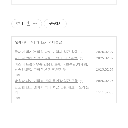
세요! 전국 각지에서 올라오
는 전국구 최다 상품 매일 10
만 개 이상의 신규 상품 업로
드
1
구독하기
'
연예가 이야기
' 카테고리의 다른 글
골때녀 박지안 직업 나이 이력과 최근 활동
2025.02.07
(0)
골때녀 박하얀 직업 나이 이력과 최근 활동
2025.02.07
(0)
미스터 트롯3 우승 김용빈,손빈아,천록담,최재명,
남승민,춘길,추혁진,박지후,유지우
2025.02.07
(0)
박원숙 나이 이력 데뷔와 출연작 최근 근황
2025.02.06
(3)
윤도현 밴드 멤버 이력과 최근 근황 대표곡 노래듣
기
2025.02.05
(0)