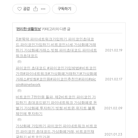
공감
구독하기
'
편리한 생활정보
' 카테고리의 다른 글
3분뚝딱,파이네트워크가입하기,파이코인초대코
드,파이코인가입하기,비트코인시세,가상화폐거래
하기,가상화폐거래소,빗썸,파이초대코드,파이네트
2021.02.19
워크초대코드
(0)
파이코인 초대코드 #파이코인가입방법#비트코인
가격#파이네트워크#가상화폐거래하기#가상화폐
거래소#빗썸#코인원#파이코인추천인#파이#pic
2021.02.17
oin#pinetwork
(0)
비트코인 7천만원 돌파, 제2비트코인 파이코인 가
입하기 초대코드받기 파이네트워크 가상화폐로 돈
벌기,가상화폐 투자하기,빗썸,비트윈,위지트,블록
2021.02.09
체인에 투자하기
(0)
가상화폐 가입하기,파이코인,파이네트워크,비트코
인,파이코인 초대코드,가상화폐거래, 비트코인채
2021.01.23
굴하기,비트코인가격