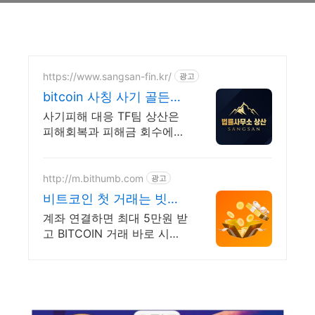
파이네트워크(pinetwork),#
파이코인상장#파이코인추천인#
파이#가상화폐거래소#빗썸
https://www.sangsan-fin.kr/
광고
bitcoin 사칭 사기 골든타
임 대응
사기피해 대응 TF팀 상산은
피해회복과 피해금 회수에
특화되어 있습니다. 각종 사
기 유형 대응 노하우를 보유
하고 있습니다.
http://m.bithumb.com
광고
비트코인 첫 거래는 빗썸
에서 신규 가입 시 5만원
계좌 연결하면 최대 5만원 받
혜택
고 BITCOIN 거래 바로 시작
하세요