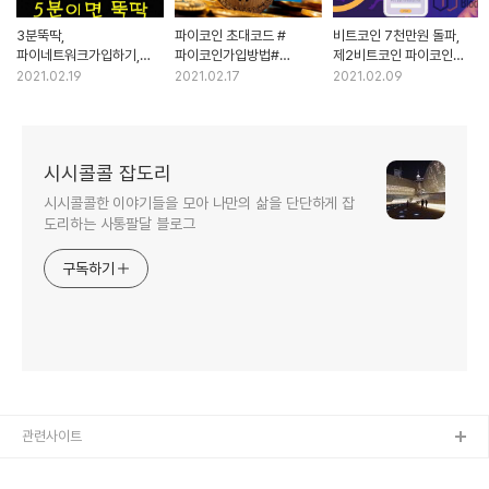
3분뚝딱,
파이코인 초대코드 #
비트코인 7천만원 돌파,
파이네트워크가입하기,
파이코인가입방법#
제2비트코인 파이코인
파이코인초대코드,
비트코인가격#
가입하기 초대코드받기
2021.02.19
2021.02.17
2021.02.09
파이코인가입하기,
파이네트워크#
파이네트워크 가상화폐로
비트코인시세,
가상화폐거래하기#
돈벌기,가상화폐 투자하기,
가상화폐거래하기,
가상화폐거래소#빗썸#
빗썸,비트윈,위지트,
가상화폐거래소,빗썸,
코인원#파이코인추천인#
블록체인에 투자하기
시시콜콜 잡도리
파이초대코드,
파이#picoin#pinetwork
파이네트워크초대코드
시시콜콜한 이야기들을 모아 나만의 삶을 단단하게 잡
도리하는 사통팔달 블로그
구독하기
관련사이트