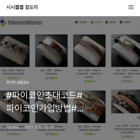
시시콜콜 잡도리
편리한 생활정보
#파이코인초대코드#
파이코인가입방법#
파이코인거래비트코인(bitcoin)
사통팔달
2021. 2. 15. 12:23
가격,파이코인(picone) 거래하기,