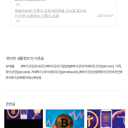
(0)
엑셀(excel) 단축키 모음,MS엑셀 서식표 찾아보
기,자주 사용하는 단축키 모음
2021.01.01
(0)
'편리한 생활정보'의 다른글
현재글
#파이코인초대코드#파이코인가입방법#파이코인거래비트코인(bitcoin) 가격,
파이코인(picone) 거래하기,파이네트워크(pinetwork),#파이코인상장#파이코인추천인#
파이#가상화폐거래소#빗썸
관련글