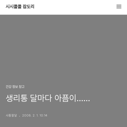
시시콜콜 잡도리
건강 정보 창고
생리통 달마다 아픔이......
사통팔달
2008. 2. 1. 10:14