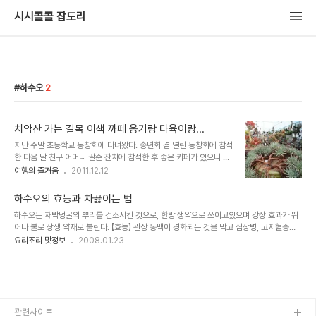
시시콜콜 잡도리
하수오
2
치악산 가는 길목 이색 까페 옹기랑 다육이랑...
지난 주말 초등학교 동창회에 다녀왔다. 송년회 겸 열린 동창회에 참석
한 다음 날 친구 어머니 팔순 잔치에 참석한 후 좋은 카페가 있으니 차
한 잔 마시러 가자는 친구의 말에 원주로 향했다. 홍천에서 중부고속도
여행의 즐거움
2011.12.12
를 타고 원주로 향햐다 북원주 톨게이트를 빠져 나와 치악산 가는 길을
따라 약 20여분 가다 보니 왼쪽에 '옹기랑 다육이랑'이라는 카페가 보
하수오의 효능과 차끓이는 법
였다. 협소해 보이는 주차장에 차를 세우고 내리니 온갖 도자기들이 쌓
하수오는 재박덩굴의 뿌리를 건조시킨 것으로, 한방 생약으로 쓰이고있으며 강장 효과가 뛰
인 곳이 보이고 유리 하우스 안에 각종 화초들이 눈에 띘다. 안으로 들
어나 불로 장생 약재로 불린다. 【효능】 관상 동맥이 경화되는 것을 막고 심장병, 고지혈증을
어서니 모양이 각각인 다육이와 화분들이 눈길을 끈다. 난생 처음 보는
예방, 치료한다. 자양 강장 효과가 뛰어나 노인에게 매우 좋다. 【끓이는 법】 재료- 하수오
요리조리 맛정보
2008.01.23
다육이들.......공기 정화식물이라서 그런지 기분이 상쾌하다. 화분 옆
6g, 물 300ml ① 하수오를 물에 깨끗이 씻어 물기를 뺀 다음 얇게 썬다. ② 차관에 하수오
구리에 심어 놓은 예쁜 다육이를 보니 갖고 싶다는 생각이 든다. 분재
를 넣은 후 끓는 물을 부어 맛이 우러나면 찻잔에 따라 마신다. ③ 하루 한두번 차 맛이 싱거
가 된 다육이 곁가..
워질 때까지 우려내어 마신다.
관련사이트