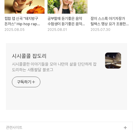
힙합 랩 신곡 "돼지방구
공부할때 듣기좋은 음악
잠이 스스륵 아기자장가
돈까스" Hip hop rap
수험생이 듣기좋은 음악
릴렉스 명상 요가 조용한
new song : pig banggu
(Music that's good to
카페 경음악모음(Sleep
2025.08.05
2025.08.01
2025.07.30
pork cutlet"
listen to when you
tight baby lulla relax
study.)
meditation yoga quiet
cafe light)
시시콜콜 잡도리
시시콜콜한 이야기들을 모아 나만의 삶을 단단하게 잡
도리하는 사통팔달 블로그
구독하기
관련사이트