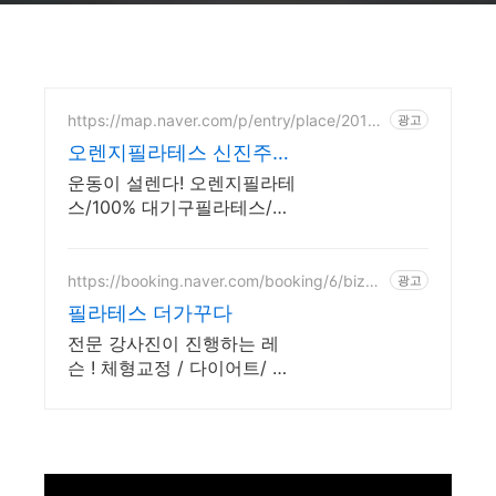
https://map.naver.com/p/entry/place/2014
광고
735306
오렌지필라테스 신진주점
8월 한정 3종 패키지 출시
운동이 설렌다! 오렌지필라테
스/100% 대기구필라테스/물
리치료 전공 전문 강사진 캐
포머&바렐&체어 / 유산소존
/ 프라이빗 개별 샤워실 / 무
https://booking.naver.com/booking/6/bize
광고
s/1005296
료주차가능
필라테스 더가꾸다
전문 강사진이 진행하는 레
슨 ! 체형교정 / 다이어트/ 재
활필라테스