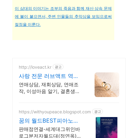
이 삼대의 이야기는 조부의 죽음과 함께 재산 상속 문제
에 불이 붙으면서, 주변 인물들의 추악상을 보임으로써
절정을 이룬다.
http://loveact.kr
광고
사랑 전문 러브액트 역할
대행운영 실전경험 충분
연애상담, 재회상담, 연애조
작, 이성마음 알기, 결혼생활
문제, 연애잘하는법 다양한
상황 처리가능업체, 현실적으
로 도움이 되는 상담, 일단 문
https://withyoupeace.blogspot.com
광고
의부탁드립니다.
꿈의 월드BEST피아노명
곡집
판매점연결-세계대그위인바
로그분저자월드대(정연옥)명