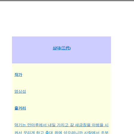
삼대(三代)
작가
염상섭
줄거리
덕기는 안마루에서 내일 가지고 갈 새금침을 아범을 시
켜서 꾸리게 하고 축대 위에 섰으려니까 사랑에서 조부