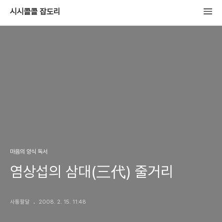
시시콜콜 잡도리
마음의 양식 독서
염상섭의 삼대(三代) 줄거리
사통팔달
2008. 2. 15. 11:48