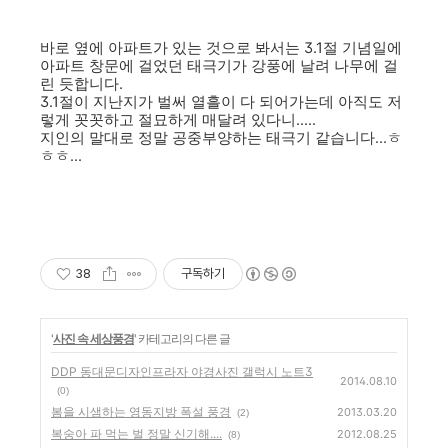
바로 옆에 아파트가 있는 것으로 봐서는 3.1절 기념일에
아파트 창문에 걸었던 태극기가 강풍에 날려 나무에 걸
린 듯합니다.
3.1절이 지난지가 벌써 열흘이 다 되어가는데 아직도 저
렇게 꼿꼿하고 절묘하게 매달려 있다니.....
지인의 말대로 정말 공중부양하는 태극기 같습니다...ㅎ
ㅎㅎ...
38
구독하기
'
사진 속 세상풍경
' 카테고리의 다른 글
DDP 동대문디자인프라자 야경사진 갤럭시 노트3
2014.08.10
(0)
봄을 시샘하는 영동지방 폭설 풍경
2013.03.20
(2)
복숭아 파 먹는 벌 정말 신기해....
2012.08.25
(8)