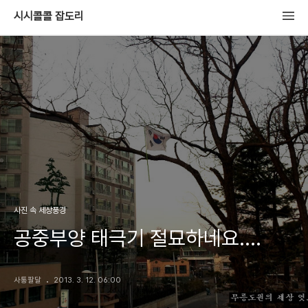
시시콜콜 잡도리
사진 속 세상풍경
공중부양 태극기 절묘하네요....
사통팔달
2013. 3. 12. 06:00