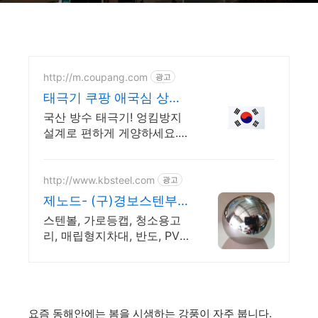
http://m.coupang.com
광고
태극기 쿠팡 애국심 상징
깃발
국산 방수 태극기! 엉킴방지
설계로 편하게 게양하세요.
로켓배송! 튼튼한 국산 태극
기, 집회 사용도 OK. 오염 시
손빨래로 오래 사용!
http://www.kbsteel.com
광고
제노드- (구)경보스텐부
속 스텐 레이저가공 절곡
스텐볼, 가로등캡, 청소용고
리, 매립형지차대, 반도, PVC
마개, 점검구, 엘보 물홈통 마
구리 국기꽂이 구찌 건축스
텐부속 제조 전문기업 맞춤
형 전국무료 상담견적
요즘 동해안에는 봄을 시샘하는 강풍이 자주 붑니다.