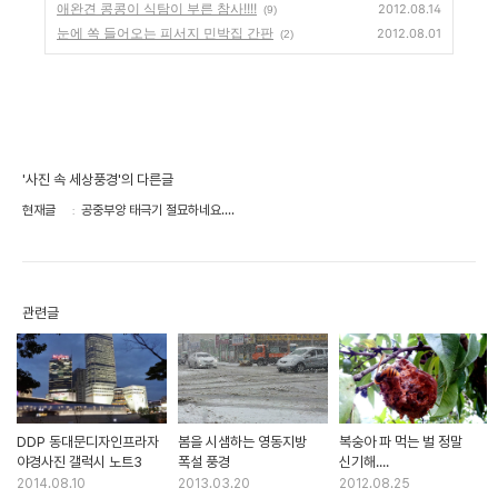
애완견 콩콩이 식탐이 부른 참사!!!!
2012.08.14
(9)
눈에 쏙 들어오는 피서지 민박집 간판
2012.08.01
(2)
'사진 속 세상풍경'의 다른글
현재글
공중부양 태극기 절묘하네요....
관련글
DDP 동대문디자인프라자
봄을 시샘하는 영동지방
복숭아 파 먹는 벌 정말
야경사진 갤럭시 노트3
폭설 풍경
신기해....
2014.08.10
2013.03.20
2012.08.25