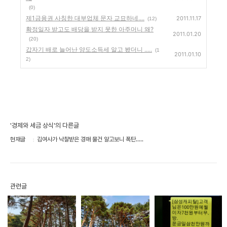
(0)
제1금융권 사칭한 대부업체 문자 교묘하네....
2011.11.17
(12)
확정일자 받고도 배당을 받지 못한 아주머니 왜?
2011.01.20
(20)
갑자기 배로 늘어난 양도소득세 알고 봤더니 .....
(1
2011.01.10
2)
'경제와 세금 상식'의 다른글
현재글
김여사가 낙찰받은 경매 물건 알고보니 폭탄.....
관련글