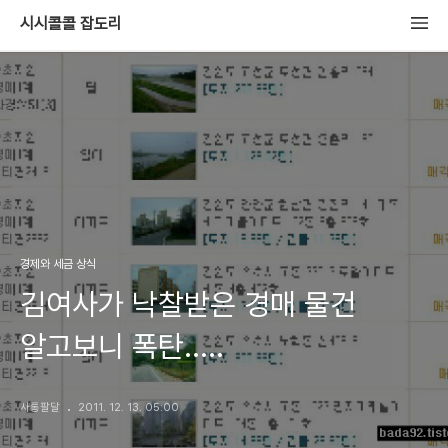
시시콜콜 잡도리
경제와 세금 상식
김여사가 낙찰받은 경매 물건
알고보니 폭탄.....
사통팔달
2011. 12. 13. 05:00