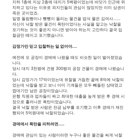
지하 1층에 지상 2층에 대지가 5백평이었는데 바닷가 인근에 위
치하고 있다는 이유로 외지인들의 관심이 많았지만 이미 상권이
죽은 곳이었죠.
일명 돌림빵이나 뺑뺑이 돌리는 물건을 덥석 물은 김여사......
자신이 낙찰 받은 물건이 폭탄이었다는 사실을 알고는 낙찰을
포기하는 것이 좋은지 아니면 받아야 하는지 고민하다 결국 입
찰금만 떼이고 포기했습니다.
감정가만 믿고 입찰하는 일 없어야....
예전에 모 공장이 경매에 나왔을 때도 비슷한 일이 벌어졌었습
니다.
당시 대지 3천평에 건평 300평의 공장 건물이 경매에 나왔습니
다.
당시 감정가가 17억이었는데 유찰을 거듭한 끝에 8억에 낙찰되
었는데 낙찰을 받고 보니 이미 기계들은 모두 빼돌린 상태였고
껍데기만 남은 공장이었습니다.
은행 직원과 업자들이 짜고 최대한 대출을 높게 받은 후 경매 시
장으로 흘러나온 폭탄이었습니다.
결국 낙찰 받은 사람은 잔금 납부를 포기했고 이후 경매가 재진
행되어 5억원대에 낙찰되었습니다.
경매에서 폭탄을 피하려면.....
경매에 관심이 있는 사람이라면 누구나 좋은 물건을 싸게 낙찰