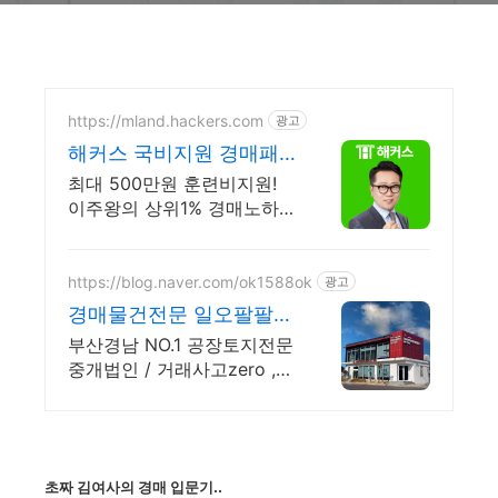
https://mland.hackers.com
광고
해커스 국비지원 경매패
키지 내일배움카드 특급
최대 500만원 훈련비지원!
지원 혜택!
이주왕의 상위1% 경매노하우
+단기고수익 비법강의 제공
https://blog.naver.com/ok1588ok
광고
경매물건전문 일오팔팔부
동산 방문상담 환영합니
부산경남 NO.1 공장토지전문
다
중개법인 / 거래사고zero ,
믿음직한 성공파트너 규모있
는 거래일수록 신뢰할 수 있
고 실력있는 부동산, 1588부
동산중개법인
초짜 김여사의 경매 입문기..