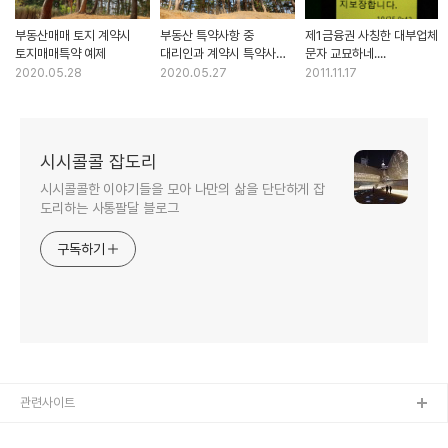
부동산매매 토지 계약시
부동산 특약사항 중
제1금융권 사칭한 대부업체
토지매매특약 예제
대리인과 계약시 특약사항
문자 교묘하네....
예제
2020.05.28
2020.05.27
2011.11.17
시시콜콜 잡도리
시시콜콜한 이야기들을 모아 나만의 삶을 단단하게 잡
도리하는 사통팔달 블로그
구독하기
관련사이트