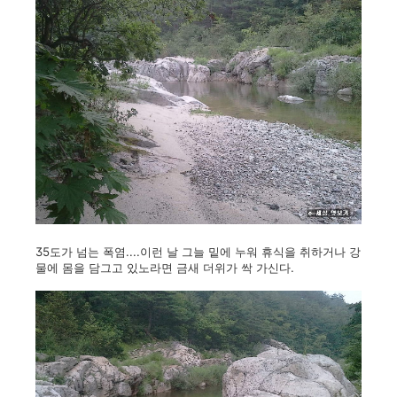
35도가 넘는 폭염....이런 날 그늘 밑에 누워 휴식을 취하거나 강
물에 몸을 담그고 있노라면 금새 더위가 싹 가신다.