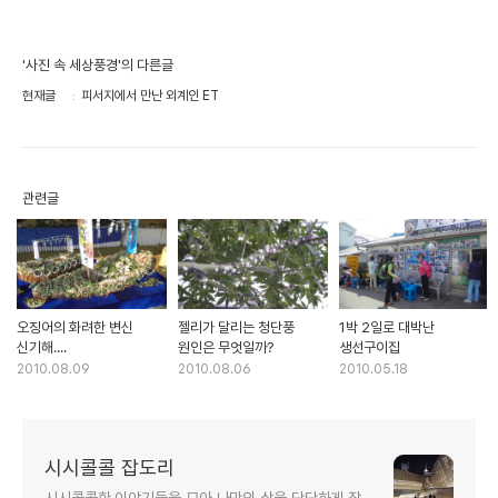
'사진 속 세상풍경'의 다른글
현재글
피서지에서 만난 외계인 ET
관련글
오징어의 화려한 변신
젤리가 달리는 청단풍
1박 2일로 대박난
신기해....
원인은 무엇일까?
생선구이집
2010.08.09
2010.08.06
2010.05.18
시시콜콜 잡도리