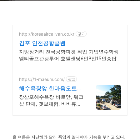
http://koreaaircallvan.co.kr
광고
김포 인천공항콜밴
지방장거리 전국공항피켓 픽업 기업연수학생
엠티골프관광투어 호텔샌딩6인9인15인승탑
승
https://1-maeum.com/
광고
해수욕장앞 한마음오토캠
핑장
장삼포해수욕장 바로앞, 워크
샵 단체, 갯벌체험, 바바큐파
티, 펜션과 글램핑 한번에
올 여름은 지난해와 달리 폭염과 열대야가 기승을 부리고 있다.