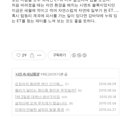
처음 버려졌을 때는 자연 환경을 해치는 시멘트 블록이었지만
지금은 세월에 깍이고 깍여 자연스럽게 자연에 일부가 된 ET.....
혹시 탑동리 계곡에 피서를 가는 일이 있다면 강바닥에 누워 있
는 ET를 찾는 재미를 느껴 보는 것도 좋을 듯하다.
29
구독하기
'
사진 속 세상풍경
' 카테고리의 다른 글
오징어의 화려한 변신 신기해....
2010.08.09
(7)
젤리가 달리는 청단풍 원인은 무엇일까?
2010.08.06
(0)
1박 2일로 대박난 생선구이집
2010.05.18
(10)
설악산에 오색 무지개가 떴습니다.
2010.05.06
(8)
이제야 만발한 설악의 벚꽃 풍경
2010.04.27
(7)