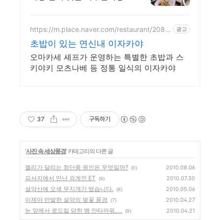
https://m.place.naver.com/restaurant/2083
광고
143486
초밥이 있는 연신내 이자카야
오마카세 셰프가 운영하는 특별한 초밥과 스
키야키 모츠나베 등 정통 일식의 이자카야
37
구독하기
'
사진 속 세상풍경
' 카테고리의 다른 글
젤리가 달리는 청단풍 원인은 무엇일까?
2010.08.06
(0)
피서지에서 만난 외계인 ET
2010.07.30
(9)
설악산에 오색 무지개가 떴습니다.
2010.05.06
(8)
이제야 만발한 설악의 벚꽃 풍경
2010.04.27
(7)
눈 앞에서 로드킬 당한 뱀 안타까워.....
2010.04.21
(9)