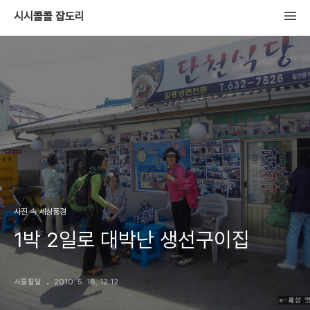
시시콜콜 잡도리
사진 속 세상풍경
1박 2일로 대박난 생선구이집
사통팔달
2010. 5. 18. 12:12