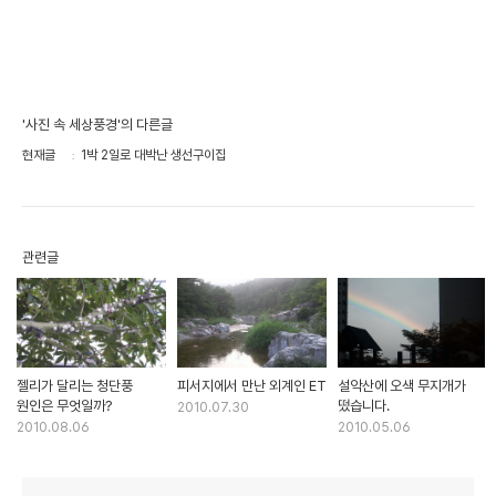
'사진 속 세상풍경'의 다른글
현재글
1박 2일로 대박난 생선구이집
관련글
젤리가 달리는 청단풍
피서지에서 만난 외계인 ET
설악산에 오색 무지개가
원인은 무엇일까?
떴습니다.
2010.07.30
2010.08.06
2010.05.06