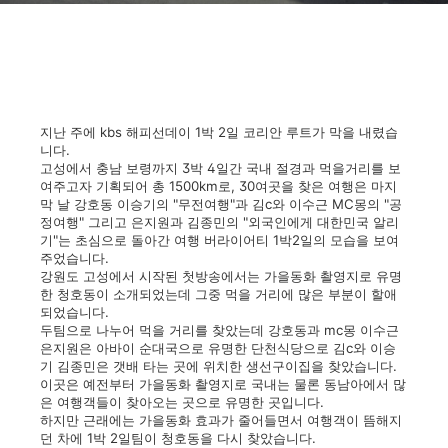
지난 주에 kbs 해피선데이 1박 2일 코리안 루트가 막을 내렸습
니다.
고성에서 충남 보령까지 3박 4일간 국내 절경과 먹을거리를 보
여주고자 기획되어 총 1500km로, 30여곳을 찾은
여행은 마지
막 날 강호동 이승기의 "무전여행"과 김c와 이수근 MC몽의 "공
정여행" 그리고 은지원과 김종민의 "외국인에게 대한민국 알리
기"는 초심으로 돌아간 여행 버라이어티 1박2일의 모습을 보여
주었습니다.
강원도 고성에서 시작된 첫방송에서는 가을동화 촬영지로 유명
한 청호동이 소개되었는데 그중 먹을 거리에 많은 부분이 할애
되었습니다.
두팀으로 나누어 먹을 거리를 찾았는데 강호동과 mc몽 이수근
은지원은 아바이 순대국으로 유명한 단천식당으로 김c와 이승
기 김종민은 갯배 타는 곳에 위치한 생선구이집을 찾았습니다.
이곳은 예전부터 가을동화 촬영지로 국내는 물론 동남아에서 많
은 여행객들이 찾아오는 곳으로 유명한 곳입니다.
하지만 근래에는 가을동화 효과가 줄어들면서 여행객이 뜸해지
던 차에 1박 2일팀이 청호동을 다시 찾았습니다.