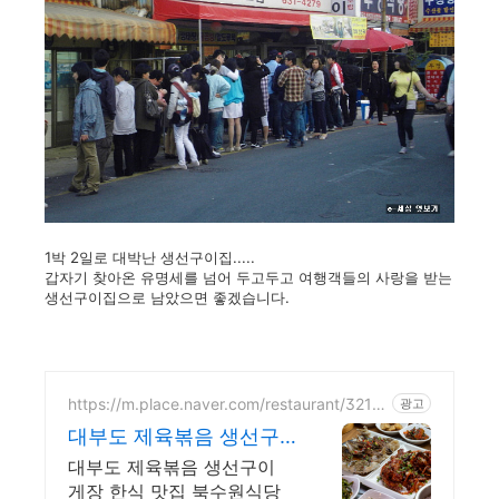
1박 2일로 대박난 생선구이집.....
갑자기 찾아온 유명세를 넘어 두고두고 여행객들의 사랑을 받는
생선구이집으로 남았으면 좋겠습니다.
https://m.place.naver.com/restaurant/3213
광고
7489/
대부도 제육볶음 생선구
이맛집 대부도맛집
대부도 제육볶음 생선구이
게장 한식 맛집 북수원식당