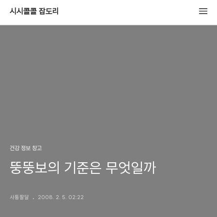
시시콜콜 잡도리
건강 정보 창고
뚱뚱보의 기준은 무엇일까
사통팔달
2008. 2. 5. 02:22