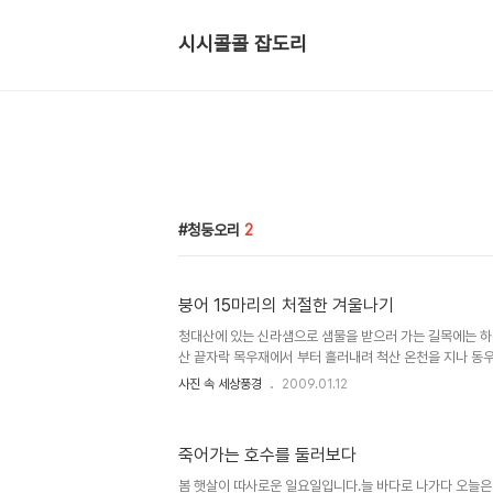
시시콜콜 잡도리
청둥오리
2
붕어 15마리의 처절한 겨울나기
청대산에 있는 신라샘으로 샘물을 받으러 가는 길목에는 하
산 끝자락 목우재에서 부터 흘러내려 척산 온천을 지나 동
호에 이른다. 예전에 루사 때는 하천이 범람하면서 많은 인
사진 속 세상풍경
2009.01.12
인 토사를 쌓느라 30억이라는 혈세로 계획에도 없는 노리교
은 곳이기도 하다. 또 이곳은 속초시가 토지개발 공사와 함
벌 95만1100㎡에 대해 추진하고 있는 `속초 노학지구 
죽어가는 호수를 둘러보다
해당지역 주민들의 강력반발로 난관에 봉착하고 있는 곳이
도시를 개발하겠다고 하지만 지금보다 오염이 더 심해질 것
봄 햇살이 따사로운 일요일입니다.늘 바다로 나가다 오늘은