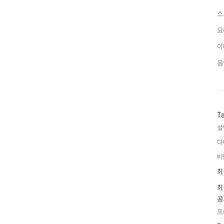
스
요
이
음
T
설
다
비
최
최
근
글
최
과
공
인
기
프
글