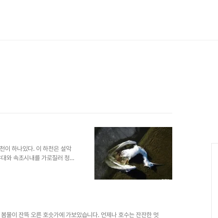
천이 하나있다. 이 하천은 설악
우대와 속초시내를 가로질러 청초
명피해가 났던 곳이었고 그때 쌓
라는 다리를 놓아 큰 물의를 빚
께 노학동·조양동 일대 속칭 소야
도시개발사업'이 진행되고 있는데
기도 하다. 시에서는 친환경적인
이라는 의견이 대부분이다. 지금
 봄물이 잔뜩 오른 호숫가에 가보았습니다. 언제나 호수는 잔잔한 멋