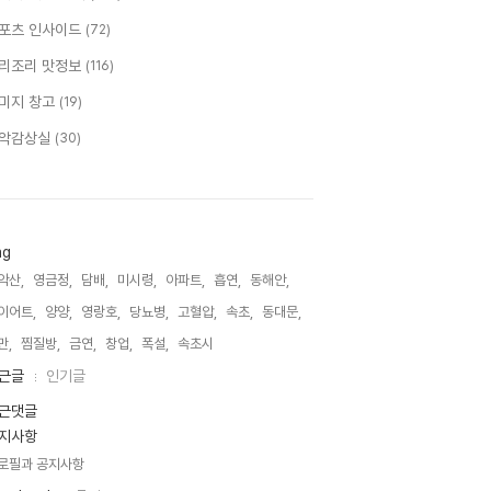
포츠 인사이드
(72)
리조리 맛정보
(116)
미지 창고
(19)
악감상실
(30)
ag
악산,
영금정,
담배,
미시령,
아파트,
흡연,
동해안,
이어트,
양양,
영랑호,
당뇨병,
고혈압,
속초,
동대문,
만,
찜질방,
금연,
창업,
폭설,
속초시,
근글
인기글
근댓글
지사항
로필과 공지사항