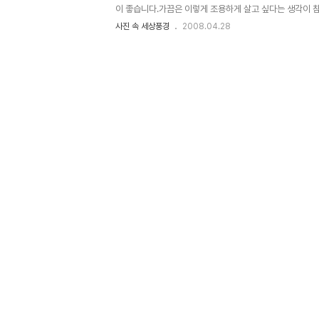
도 상류에 있는..
이 좋습니다.가끔은 이렇게 조용하게 살고 싶다는 생각이 참
이질 않네요. 이곳은 대학교 바로 옆에 있는 오래된 호수인
사진 속 세상풍경
2008.04.28
전 부터 이곳에는 가물치 토종붕어등 우리 고유 어종이 많
다.찬찬히 호숫가를 한 번 돌아볼까요? 고요한 호수는 언제나
오' 라는 싯귀절이 생각나게 합니다. 산과 닿아있는 호수에