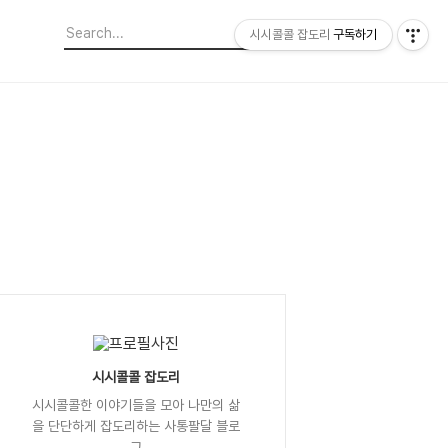
시시콜콜 잡도리
구독하기
시시콜콜 잡도리
시시콜콜한 이야기들을 모아 나만의 삶
을 단단하게 잡도리하는 사통팔달 블로
그