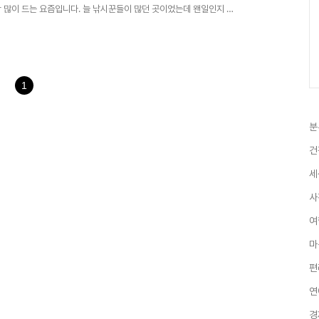
 많이 드는 요즘입니다. 늘 낚시꾼들이 많던 곳이었는데 왠일인지 보
데 늪처럼 물이 고여있고 빠져 나갈 곳이 없는 호수입니다.그래서 오래
았는데 어느 순간 부터 황소개구리 불루길이 급속히 번지기 시작했습니
 편안함을 줍니다. 김동명 시인의 '내 마음은 호수/ 그대 노 저어 오
 나뭇가지마다 봄물이 잔뜩 올랐습니..
1
분
건
세
사
여
마
편
연
경