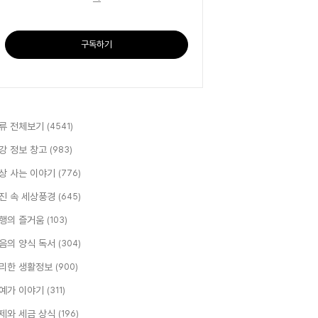
구독하기
류 전체보기
(4541)
강 정보 창고
(983)
상 사는 이야기
(776)
진 속 세상풍경
(645)
행의 즐거움
(103)
음의 양식 독서
(304)
리한 생활정보
(900)
예가 이야기
(311)
제와 세금 상식
(196)