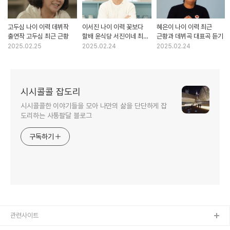
고두심 나이 이력 데뷔작
이서진 나이 이력 꽃보다
혜은이 나이 이력 최근
출연작 고두심 최근 근황
할배 윤식당 서진이네 최근
근황과 데뷔곡 대표곡 듣기
근황과 출연작
2025.02.25
2025.02.24
2025.02.24
시시콜콜 잡도리
시시콜콜한 이야기들을 모아 나만의 삶을 단단하게 잡
도리하는 사통팔달 블로그
구독하기
관련사이트