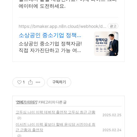
에이터에 도전하세요.
https://bmaker.app.n8n.cloud/webhook/dia
광고
gnosis
소상공인 중소기업 정책
자금 정책자금 1분 무료
소상공인 중소기업 정책자금!
자가진단
직접 자가진단하고 가능 여
부를 확인해보세요! 내 조건
으로 가능한 자금! 지금 미리
확인하시고 준비하셔야지 받
을 수 있습니다!
1
구독하기
'
연예가 이야기
' 카테고리의 다른 글
고두심 나이 이력 데뷔작 출연작 고두심 최근 근황
2025.02.25
(2)
이서진 나이 이력 꽃보다 할배 윤식당 서진이네 최
근 근황과 출연작
2025.02.24
(2)