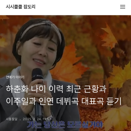
시시콜콜 잡도리
연예가 이야기
하춘화 나이 이력 최근 근황과
이주일과 인연 데뷔곡 대표곡 듣기
사통팔달
2025. 2. 24. 19:57