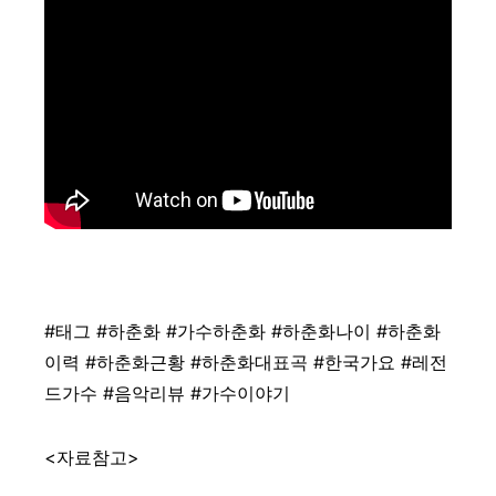
#태그 #하춘화 #가수하춘화 #하춘화나이 #하춘화
이력 #하춘화근황 #하춘화대표곡 #한국가요 #레전
드가수 #음악리뷰 #가수이야기
<자료참고>