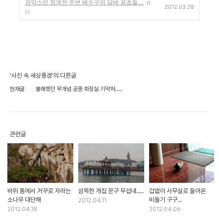
경악스런 청계천 주변 배수구의 담배 꽁초들....
(1
2012.03.28
1)
'사진 속 세상풍경'의 다른글
현재글
불쾌했던 무개념 공중 화장실 기막혀.....
관련글
바위 틈에서 거꾸로 자라는
섬뜩한 개집 문구 무섭네.....
겁없이 사무실로 들어온
소나무 대단해
비둘기 구구...
2012.04.11
2012.04.18
2012.04.06