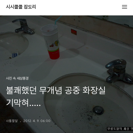
시시콜콜 잡도리
사진 속 세상풍경
불쾌했던 무개념 공중 화장실
기막혀.....
사통팔달
2012. 4. 9. 06:00