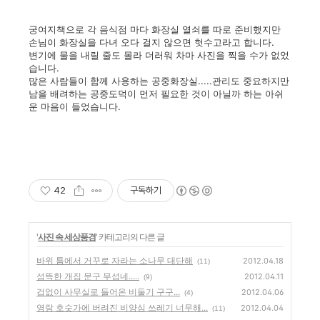
궁여지책으로 각 음식점 마다 화장실 열쇠를 따로 준비했지만
손님이 화장실을 다녀 오다 걸지 않으면 헛수고라고 합니다.
변기에 물을 내릴 줄도 몰라 더러워 차마 사진을 찍을 수가 없었
습니다.
많은 사람들이 함께 사용하는 공중화장실.....관리도 중요하지만
남을 배려하는 공중도덕이 먼저 필요한 것이 아닐까 하는 아쉬
운 마음이 들었습니다.
42
구독하기
'
사진 속 세상풍경
' 카테고리의 다른 글
바위 틈에서 거꾸로 자라는 소나무 대단해
2012.04.18
(11)
섬뜩한 개집 문구 무섭네.....
2012.04.11
(9)
겁없이 사무실로 들어온 비둘기 구구...
2012.04.06
(4)
영랑 호숫가에 버려진 비양심 쓰레기 너무해...
2012.04.04
(11)