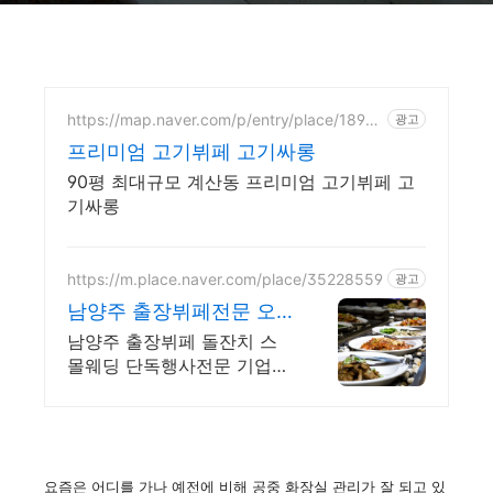
https://map.naver.com/p/entry/place/1890
광고
790006
프리미엄 고기뷔페 고기싸롱
90평 최대규모 계산동 프리미엄 고기뷔페 고
기싸롱
https://m.place.naver.com/place/35228559
광고
남양주 출장뷔페전문 오
월뷔페 남양주 프리미엄
남양주 출장뷔페 돌잔치 스
행사전문뷔페
몰웨딩 단독행사전문 기업행
사대관 각종연회잔치 소인원
행사 최고의 음식과 최상의
서비스로 감동을 선사하는
오월뷔페 입니다.
요즘은 어디를 가나 예전에 비해 공중 화장실 관리가 잘 되고 있