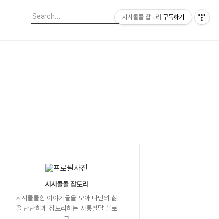
시시콜콜 잡도리
구독하기
시시콜콜 잡도리
시시콜콜한 이야기들을 모아 나만의 삶
을 단단하게 잡도리하는 사통팔달 블로
그