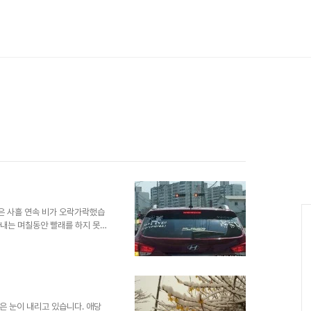
은 사흘 연속 비가 오락가락했습
아내는 며칠동안 빨래를 하지 못
일까요, 어제는 모처럼 해가 반
은행에 잠시 들렀다 사무실로 가
촉사고 때문에 공업사에 들렀는데
사에 들러 친구를 태우고 집으로
 웃으며 앞차를 가르키더군요.
붙여진 스티커 말야..."..
은 눈이 내리고 있습니다. 애당