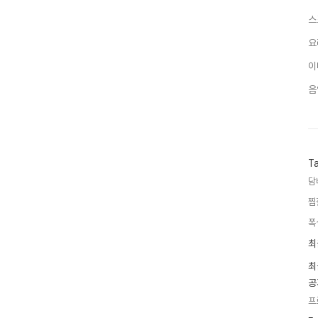
스
요
이
음
T
담
찜
폭
최
최
근
글
최
과
공
인
기
프
글