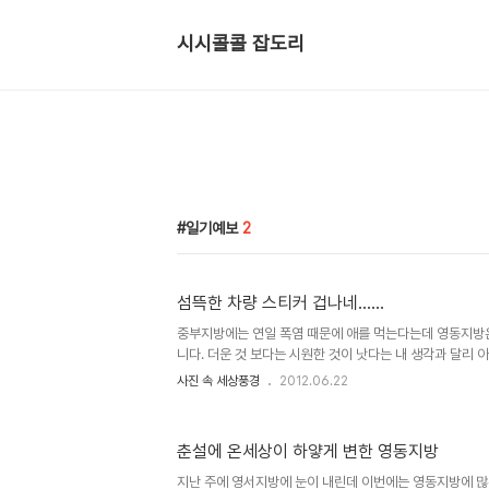
시시콜콜 잡도리
일기예보
2
섬뜩한 차량 스티커 겁나네......
중부지방에는 연일 폭염 때문에 애를 먹는다는데 영동지방
니다. 더운 것 보다는 시원한 것이 낫다는 내 생각과 달리 
해 큰일이라며 내일 일기예보에 신경을 바짝 쓰더군요. 그탓
사진 속 세상풍경
2012.06.22
짝 나고 아침부터 푹푹 찌기 시작하더군요. 아침 출근길에 
려는데 지인으로 부터 잠시 만나자는 연락이 왔습니다. 접
차가 없으니 집에 까지 태워 달라더군요. 급한 마음에 공업
춘설에 온세상이 하얗게 변한 영동지방
가려고 신호대기를 하고 있었습니다. 그런데 갑자기 친구가
"여보게...저 앞차 좀 봐..." "앞차가 왜...." "앞차 뒤 유리에 
지난 주에 영서지방에 눈이 내린데 이번에는 영동지방에 많