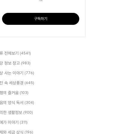
구독하기
류 전체보기
(4541)
강 정보 창고
(983)
상 사는 이야기
(776)
진 속 세상풍경
(645)
행의 즐거움
(103)
음의 양식 독서
(304)
리한 생활정보
(900)
예가 이야기
(311)
제와 세금 상식
(196)