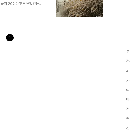
확률이 20%라고 예보했었는데
 현재 벌써 10cm를 넘어섰고
아직 소통에는 지장이 없습니다만
있다고 합니다.봄인가 하고 나왔
세상이 하얗게 변해 버렸습니다.
다. 일요일 아침에 쏟아지고 있는
각이 납니다. 피었던 개나리가 쌓
1
분
건
세
사
여
마
편
연
경