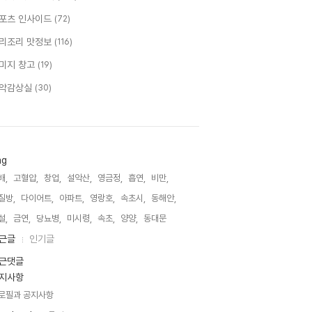
포츠 인사이드
(72)
리조리 맛정보
(116)
미지 창고
(19)
악감상실
(30)
ag
배,
고혈압,
창업,
설악산,
영금정,
흡연,
비만,
질방,
다이어트,
아파트,
영랑호,
속초시,
동해안,
설,
금연,
당뇨병,
미시령,
속초,
양양,
동대문,
근글
인기글
근댓글
지사항
로필과 공지사항