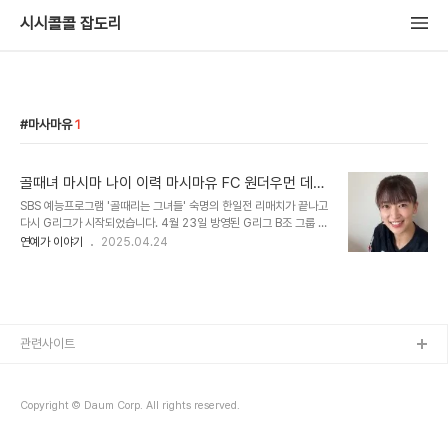
시시콜콜 잡도리
마사마유
1
골때녀 마시마 나이 이력 마시마유 FC 원더우먼 데뷔
전 성적
SBS 예능프로그램 '골때리는 그녀들' 숙명의 한일전 리매치가 끝나고
다시 G리그가 시작되었습니다. 4월 23일 방영된 G리그 B조 그룹 경
기가 시작되었는데 이날 FC원더우먼에는 새로운 선수가 영입되었는
연예가 이야기
2025.04.24
데 놀랍게도 한일전 일본대표선수 에이스로 활약하던 마시마 선수가
원더우먼 팀에 합류에 놀라움을 주었습니다. 사오리가 있는 FC월드클
라스가 아닌 원더우면에 합류한 것도 모자라 이날 두팀의 대결은 정말
놀라움을 주었습니다. 오늘은 마시마 선수의 나이와 이력 그리고 팀에
서의 데뷔전 활약을 자세히 알아보겠습니다.마시마 유는 일본 군마현
시부카와시에서 태어난 축구 선수입니다. 1997년 8월 30일생으로
관련사이트
올해 나이 27세입니다. 2004년 만7살에 아역 배우로 방송에 입문
하였으며 현 소속팀은 소니 뮤직 아티스트사입..
Copyright © Daum Corp. All rights reserved.