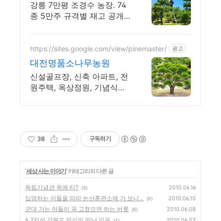
강릉 7만평 조경수 농장. 74
종 5만주 규격별 재고 공개,
식재 시공까지
https://sites.google.com/view/pinemaster/
광고
대전명품소나무농원
신설골프장, 신축 아파트, 전
원주택, 옥상정원, 기념식수,
수목장 등에 적합
38
구독하기
'
세상 사는 이야기
' 카테고리의 다른 글
독립기념관 옥에 티?
2010.06.16
(3)
입영하는 아들을 따라 논산훈련소에 가 보니...
2010.06.15
(6)
군대 가는 아들이 꼭 고쳤으면 하는 버릇
2010.06.08
(6)
6.2지선 강원도 민심이 떠난 이유
2010.06.03
(4)