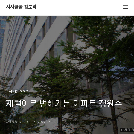
시시콜콜 잡도리
세상 사는 이야기
재털이로 변해가는 아파트 정원수
사통팔달
2010. 6. 9. 09:23