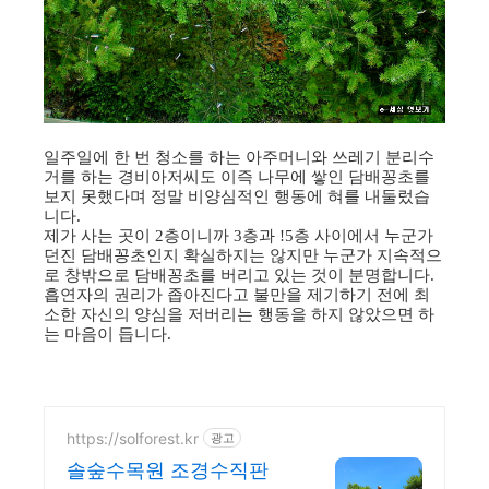
일주일에 한 번 청소를 하는 아주머니와 쓰레기 분리수
거를 하는 경비아저씨도 이즉 나무에 쌓인 담배꽁초를
보지 못했다며 정말 비양심적인 행동에 혀를 내둘렀습
니다.
제가 사는 곳이 2층이니까 3층과 !5층 사이에서 누군가
던진 담배꽁초인지 확실하지는 않지만 누군가 지속적으
로 창밖으로 담배꽁초를 버리고 있는 것이 분명합니다.
흡연자의 권리가 좁아진다고 불만을 제기하기 전에 최
소한 자신의 양심을 저버리는 행동을 하지 않았으면 하
는 마음이 듭니다.
https://solforest.kr
광고
솔숲수목원 조경수직판