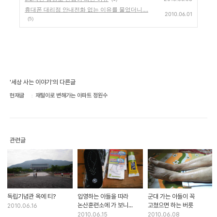
휴대폰 대리점 안내전화 없는 이유를 물었더니....
2010.06.01
(5)
'세상 사는 이야기'의 다른글
현재글
재털이로 변해가는 아파트 정원수
관련글
독립기념관 옥에 티?
입영하는 아들을 따라
군대 가는 아들이 꼭
논산훈련소에 가 보니...
고쳤으면 하는 버릇
2010.06.16
2010.06.15
2010.06.08