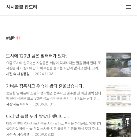
시시콜콜 잡도리
샘터
11
도시에 120년 넘은 빨래터가 있다.
요즘 도시에 살고있는 사람들은 세상이 각박하다는 말을 많이 한다. 또
세상은 자기 살기에만 바뻐 주변을 돌아볼 시간이 없다고 한다. 그러다
나이들어 문득 뒤돌아보고 돌아갈 곳 없음에 가슴 저미기도 한다 . 내
사진 속 세상풍경
2024.11.06
게도 지난 추억은 늘 그립고 가슴 아프고 아련하다. 그럴 때먄 문득 고
향을 찾고 싶어진다.고향을 가지 못할 때에는 고향을 닮은 곳에 가서
가벼운 접촉사고 우습게 봤다 혼쭐났습니다.
잠시 머리를 식히곤 하는데 그곳 중에 한 곳이 오늘 찾아간 빨래터다.
중요한 일 때문에 소홀히 생각했던 접촉사고 일주일 전 아침 일찍 샘터
내가 어릴 적에 동네에도 샘물이 콸콸 솟는 샘물아래 빨래터가 있었다.
에 올라 샘물을 뜨고 30분 정도 삼림욕을 즐기다 내려오는 길에 접촉
동네 아낙과 어머니는 한겨울에도 이곳에서 빨래를 했고 여름에는 등
사고가 났습니다. 샘터로 가는 길은 일차선 도로라서 차량간 교행이 되
세상 사는 이야기
2009.10.31
목을 하거나 목강을 즐기기도 했다.물론 샘통을 건드리지 말라는 동네
지 않아 운전자간 양보운전이 절대적으로 필요한 곳이기도 합니다. 특
어르신의 지엄한 분부를 잘 따르면서.......이곳은 속초시 설악동 장재
히 샘터에서 내려오는 저수지 근처는 길이 굽은 데다 군에서 설치해놓
터라는 마을인데 양양에서..
다리 밑 돌탑 누가 쌓았나 했더니....
은 탱크 저지선이 있어서 올라오는 차량이 제대로 보이지 않는 곳이기
며칠 전 부터 아내가 들기름을 사다 달라고 부탁을 하더군요. 어머니가
도 합니다. 이날 사고는 굽은 도로를 10km 이내의 서행으로 내려오는
살아계실 때에는 늘 직접 농사를 지은 들깨로 기름을 짜서 갖다 주시곤
나와 탱크저지선을 빠져 나오던 승용차와 서로 스치면서 일어난 접촉
했는데 돌아가시고 난 후 시장에서 들기름을 사 먹어 본 아내는 아마도
사진 속 세상풍경
2009.08.12
사고였는데 상대 차량에는 아주머니 셋이 타고 있었고 접촉사고 후 모