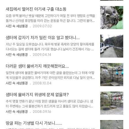
수입 들깨로 짠 기름이라서 그런지 고소한 맛이 덜하다며 국산 들깨로
두 나와 차량이 스친 곳을 살펴 보았습니다. 상대 차량은 녹이 슬었던
짠 들기름을 알아보고 사다달라고 하더군요..... 그러던 어느 날 샘터로
부분이 살짝 들어가고 제 차량은 긁혔..
새집에서 떨어진 아기새 구출 대소동
물을 뜨러 가는 길에 길가에서 복숭아를 팔고 계시는 할아버지를 만났
요즘 부쩍 불어난 뱃살 때문에 고민하다가 며칠 전 부터 영랑호 산책을
습니다. 그곳에는 복숭아와 소주병에 담겨 있는 검은 기름이 보였습니
돌거나 신라샘 휴양림을 따라 걷는 운동을 하곤 합니다. 그런데 불어난
다. 반가운 마음에 들기름이냐고 물으니 머루주라고 하더군요.... 혹시
몸 때문인지 오래 걸을 수가 없습니다. 사실 몸무게가 80kg이지만 보
사진 속 세상풍경
2009.07.02
집에서 농사지은 들기름은 안파세요 물으니 다 팔았다며 이틀 후에 다
기에 뚱뚱하다는 소리를 듣지는 않습니다. 다만 어머니를 닮아 하체가
시 들기름을 짜온다고 하더군요. 그리고 이틀 후 약속했던 곳에 가 보
길고 상체가 커서 늘 다리에 무리를 느끼곤 합니다. 그래서 무리하게
니 할머니가 들기름을 꺼..
샘터에 갑자기 차가 밀린 이유 알고 봤더니...
운동을 하지는 않지만 지속적으로 걸으려고 노력을 하고 있습니다. 오
지난 주 일요일 오후였습니다. 목우재 벚꽃 축제와 양양의 황어축제를
늘은 곧 장마가 올 것이라는 소식에 아침 일찍 샘터로 물을 뜨러 갔습
다녀오는 길에 샘터에 들려 가기로 했습니다.날씨가 건조해서 가는 곳
니다. 비가 많이 내리면 아무래도 샘물을 마시기 두렵습니다. 빗물이
마다 산불 감시원이 진을 치고 있었고 또 재난 구조대원들은 일요일에
사진 속 세상풍경
2009.04.14
섞여서 그런지 양도 많아지고 특유의 물맛도 느끼기 힘들기 때문입니
도 비상 근무를 하고 있었습니다. 설악산 가는 길목에서 싸리재를 넘어
다. 아침인데도 샘터에는 물을 받는 사람들과 산행을 즐기는 사람들이
오는 숲길은 울창한 송림 때문에 삼림욕을 즐기기에 안성맞춤인 곳인
많았습니다. 이곳 신라샘은 다른 ..
더러운 샘터 물바가지 깨끗해졌어요...
데 이곳을 지나는 차량들이 담배꽁초를 버릴까 미리 물을 뿌리고 있었
일전에 샘터에 불결한 물바가지에 대한 글을 올렸었는데 그 뒤에 어떻
습니다. 지난번 미시령 산불도 운전자의 담배불 때문에 발화가 되었다
게 되었을까 궁금했다. 자주 가던 곳이었지만 외지로 다닐 일이 있어
니 정말 조심해야 겠습니다. 소나무 숲길을 돌아 내려오는 길목에는 속
근3주동안 가보지 못했던 샘터에는 오늘도 차량이 많고 가을이라 등
사진 속 세상풍경
2008.10.04
초 팔경중에 하나인 청대산 가는 길이 있고 그곳에 신라샘이 있습니다.
산을 하는 사람도 많았다.산은 울긋불긋하고 바람은 서늘해 등산하기
예로부터 이곳의 물을 먹으면 피부병등 각종 질환이 나았다는 전설이
에는 정말 좋은 날씨였다. 차를 세우고 샘터로 향하는데 물을 받는 사
전해지는 이곳은 많은 시민들이 애용하는 음용..
샘터에 물바가지 위생에 문제 없을까?
람들이 많았다. 이곳에 삼림욕장을 만든다는 소식에 앞으로 더 많은 사
추석 명절 연휴가 끝난 아침 맑은 샘물을 마시러 샘터로 갔습니다. 샘
람들로 부터 사랑받는 쉼터가 되겠구나 생각했는데 오늘도 산행을 하
터 주변에는 그새 물봉선화가 흐드러져 있고 풀들도 많이 자랐습니다.
는 사람들이 무척 많았다. 아랫쪽 샘물가는 늘 사람들로 붐비는 곳이
또 날이 선선해서 그런지 부쩍 등산을 하는 사람들이 많아졌습니다. 아
사진 속 세상풍경
2008.09.16
다. 내가 즐겨가는 곳은 윗쪽 샘물인데 개인적인 차이겠지만 내게는 윗
침에 차들이 꽉 차서 한참을 기다릴 정도로 가을은 산행하기에 좋은 계
쪽 물맛이 더 좋아 윗쪽 샘터로 가보았다. 지난 번에 이곳에 있던 물바
절인가 봅니다. 한참을 기다려서 물을 받기 시작했는데 물을 받는 동안
가지는 깨지고 불결해서 물을 떠먹기가 꺼렸었는..
땅굴 파는 기생벌 다시 가보니......
에도 산행을 마치고 내려오는 사람들이 연신 물을 마시느라 물을 뜨기