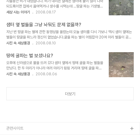
사흘동안 비가 내렸습니다. 비가 내리는 날에는 샘터에 물이 많이 나와
불편할 정도였습니다. 이곳은 청대산 등산로의 맨 윗쪽에 있는 샘터로
되도록이면 집에서 끓여먹거나 생수를 사먹는데 ...땅굴 파는 기생벌은
개인적으로 이곳 물맛이 가장 좋은 것 같아 꼭 이곳에서 물을 떠가는데
비가 온 후에는 무엇을 할까 궁금해졌습니다. 샘터에는 늘 많은 사람들
세상 사는 이야기
2008.08.17
사람들이 물을 마시고 간 후 다시 물을 받다 옆에 있는 물바가지를 바
이 쉬고 있고 청대산을 올랐다 내려와서 샘물을 마시는 사람이 많습니
라보고 눈쌀이 저절로 찌푸려졌습니다. 하루에도 수벽명의 사람들이
다. 대부분 사람들은 벌에 관심을 갖지 않는데 늘 카메라를 들고 기생
이곳에서 물을 마시고 가는데 그 사..
샘터 옆 벌들을 그냥 놔둬도 문제 없을까?
벌을 관찰하는 나 때문에 많은 사람들이 관심을 갖기 시작했습니다. 처
지난 번 땅굴 파는 벌에 관한 동영상을 올렸는데 오늘 샘터를 다시 가보니 역시 샘터 옆에는
음 보았을 때 내가 무서워 했던 것처럼 다른 사람들도 벌을 보고는 기
벌들이 땅굴을 파느라 정신이 없었습니다.굴을 파는 벌이 어림잡아 20여 마리 벌들이 공중
겁을 합니다. 오늘은 그동안 비가 내려 그런지 기생벌이 묻어놓은 구멍
에서 윙윙거릴 때는 겁이 더럭나더군요. 한 노인은 말벌이라면 무덤을 파고 살기도 한다며
사진 속 세상풍경
2008.08.10
들이 물에 씻긴 흔적이 보입니다. 그래도 지난번 촬영했던 기생벌은 오
가끔 벌초하다 쏘이는 사람들이 저 벌때문이라고 하더군요. 사실인지 아닌지는 알수 없지만
늘도 열심히 먹이를 물어와서 묻고 있습니다. 놀라운 것은 한 곳에 여
벌을 무서워하는 저로서는 무섭기 그지 없습니다. 그나 저나 수많은 등산객들과 샘물을 뜨러
러마리의 먹이를 묻는다는 것이고..
땅에 굴파는 벌 보셨나요?
오는 사람들에게 위협이 되지 않을까 걱정이 됩니다. 저 벌이 독침을 갖고 있는 벌인지 아니
오후에 신라샘으로 물을 뜨러 갔다 샘터 옆에서 땅에 굴을 파는 벌들을
면 괜찮은 벌인지 알 수가 없습니다. 지난 번에 어느 분이 기생벌이라 일러 주셨는데 ... 사람
만났다. 한 두 마리가 아니라 여러 마리가 윙윙 거리며 땅에 굴을 파고
을 쏘는 벌인지 아니면 독침을 가졌는지 알수가 없어서......... 첫번째 동영상에..
있다. 깜짝 놀라 멈춰서서 지켜보고 있는데 갑자기 벌 한 마리가 제 몸
사진 속 세상풍경
2008.08.06
만한 벌레를 다리로 꼭 움켜쥐고 나타났다. 메뚜기나 여치 새끼 같은데
무거워서 힘겨워 보이는 듯 했다. 땅에 먹잇감을 놓고는 굴을 파기 시
작하는 벌......주변에서는 먹이를 노리는지 벌들이 윙윙거렸다. 샘터에
더보기
서 1m 정도 밖에 되지 않는 땅에 언제 이렇게 굴을 팠을까? 마치 개미
처럼 굴 파는 솜씨가 예사롭지 않았다. 제법 구멍이 커졌다....아마도
먹이를 땅속에 저장려고 구멍을 넓히는 듯 했다 제 몸은 쑥쑥 들어가도
먹이를 끌고 들어가려면 많은 시간 땅을 파야될 것 같다. 땅을 파다 힘
이 들면 ..
관련사이트