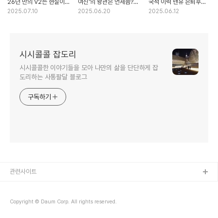
26년 만의 V2는 현실이
여신'의 왕관은 언제쯤?
국적 이력 맨유 은퇴후
될까? 전문가 시선으로 본
2025년 첫 LPBA 우승
방송활동과 최근 근황
2025.07.10
2025.06.20
2025.06.12
한화 이글스 우승의 전제
도전
조건
시시콜콜 잡도리
시시콜콜한 이야기들을 모아 나만의 삶을 단단하게 잡
도리하는 사통팔달 블로그
구독하기
관련사이트
Copyright © Daum Corp. All rights reserved.