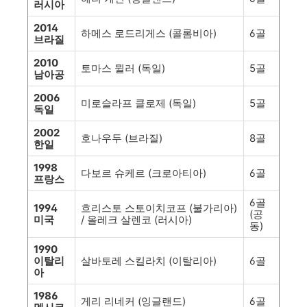
러시아
2014
하메스 로드리게스 (콜롬비아)
6골
브라질
2010
토마스 뮐러 (독일)
5골
남아공
2006
미로슬라프 클로제 (독일)
5골
독일
2002
호나우두 (브라질)
8골
한일
1998
다보르 슈케르 (크로아티아)
6골
프랑스
6골
1994
흐리스토 스토이치코프 (불가리아)
(공
미국
/ 올레크 살렌코 (러시아)
동)
1990
이탈리
살바토레 스킬라치 (이탈리아)
6골
아
1986
게리 리네커 (잉글랜드)
6골