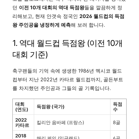
던
이전 10개 대회의 역대 득점왕
들을 깔끔하게 정
리해보고, 현재 안갯속 정국인
2026 월드컵의 득점
왕 주인공을 냉정하게 예측
해 보려 합니다.
1. 역대 월드컵 득점왕 (이전 10개
대회 기준)
축구팬들의 기억 속에 생생한 1986년 멕시코 월드
컵부터 지난 2022년 카타르 월드컵까지, 골든부트
를 차지했던 주인공과 그들의 골 기록입니다.
대회
득점
득점왕 (국가)
(연도)
수
2022
킬리안 음바페 (프랑스)
8골
카타르
2018
해리 케인 (잉글랜드)
6골