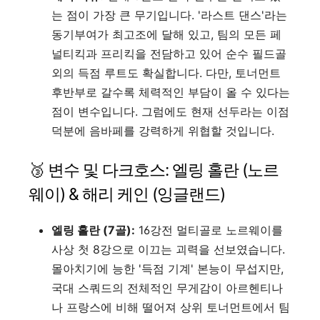
는 점이 가장 큰 무기입니다. '라스트 댄스'라는
동기부여가 최고조에 달해 있고, 팀의 모든 페
널티킥과 프리킥을 전담하고 있어 순수 필드골
외의 득점 루트도 확실합니다. 다만, 토너먼트
후반부로 갈수록 체력적인 부담이 올 수 있다는
점이 변수입니다. 그럼에도 현재 선두라는 이점
덕분에 음바페를 강력하게 위협할 것입니다.
🥉 변수 및 다크호스: 엘링 홀란 (노르
웨이) & 해리 케인 (잉글랜드)
엘링 홀란 (7골):
16강전 멀티골로 노르웨이를
사상 첫 8강으로 이끄는 괴력을 선보였습니다.
몰아치기에 능한 '득점 기계' 본능이 무섭지만,
국대 스쿼드의 전체적인 무게감이 아르헨티나
나 프랑스에 비해 떨어져 상위 토너먼트에서 팀