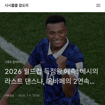
시시콜콜 잡도리
스포츠 인사이드
2026 월드컵 득점왕 예측: 메시의
라스트 댄스냐, 음바페의 2연속
골든부트냐! (역대 득점왕 정리)
사통팔달
2026. 7. 8. 12:00