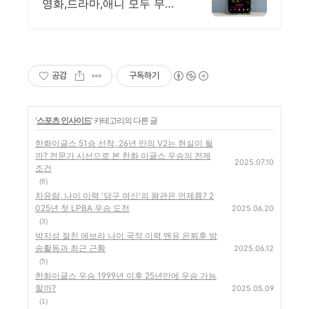
영화,드라마,애니 모두 무료!
4K 스트리밍
공감
구독하기
'
스포츠 인사이드
' 카테고리의 다른 글
한화이글스 51승 선착, 26년 만의 V2는 현실이 될
까? 전문가 시선으로 본 한화 이글스 우승의 전제
2025.07.10
조건
(6)
차유람, 나이 이력 '당구 여신'의 왕관은 언제쯤? 2
025년 첫 LPBA 우승 도전
2025.06.20
(3)
박지성 절친 에브라 나이 국적 이력 맨유 은퇴후 방
송활동과 최근 근황
2025.06.12
(5)
한화이글스 우승 1999년 이후 25년만에 우승 가능
할까?
2025.05.09
(1)