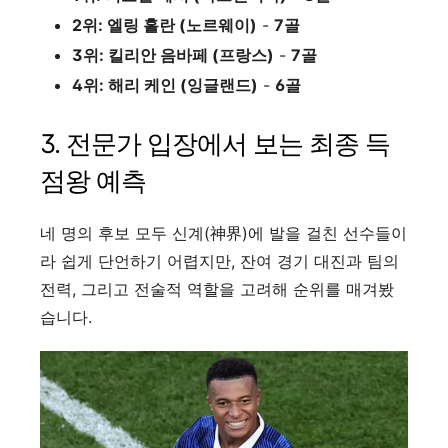
2위: 엘링 홀란 (노르웨이)
-
7골
3위: 킬리안 음바페 (프랑스)
-
7골
4위: 해리 케인 (잉글랜드)
-
6골
3. 전문가 입장에서 보는 최종 득
점왕 예측
네 명의 후보 모두 신계(神界)에 발을 걸친 선수들이
라 쉽게 단언하기 어렵지만, 잔여 경기 대진과 팀의
전력, 그리고 전술적 역할을 고려해 순위를 매겨봤
습니다.