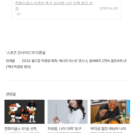
한화이글스 마무리 투수 김서현 나이 이력 최근 성
적
2025.04.30
(2)
'스포츠 인사이드'의 다른글
현재글
2026 월드컵 득점왕 예측: 메시의 라스트 댄스냐, 음바페의 2연속 골든부트냐!
(역대 득점왕 정리)
관련글
한화이글스 51승 선착,
차유람, 나이 이력 '당구
박지성 절친 에브라 나이