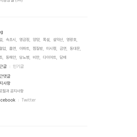
악감상실
(30)
ag
업,
속초시,
영금정,
양양,
폭설,
설악산,
영랑호,
혈압,
흡연,
아파트,
찜질방,
미시령,
금연,
동대문,
초,
동해안,
당뇨병,
비만,
다이어트,
담배,
근글
인기글
근댓글
지사항
로필과 공지사항
acebook
Twitter