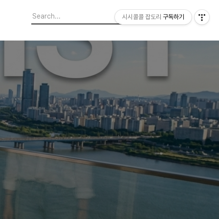
시시콜콜 잡도리
구독하기