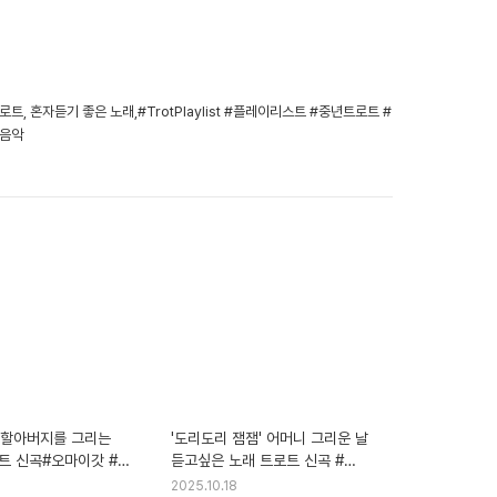
위한 감성트로트, 혼자듣기 좋은 노래,#TrotPlaylist #플레이리스트 #중년트로트 #
년음악
' 할아버지를 그리는
'도리도리 잼잼' 어머니 그리운 날
트 신곡#오마이갓 #
듣고싶은 노래 트로트 신곡 #
갓 #코믹트로트 #
도리도리잼잼 #어머니 #감동노래 #
2025.10.18