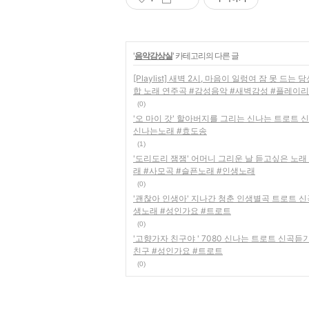
'
음악감상실
' 카테고리의 다른 글
[Playlist] 새벽 2시, 마음이 일렁여 잠 못 드
합 노래 연주곡 #감성음악 #새벽감성 #플레이리
(0)
'오 마이 갓' 할아버지를 그리는 신나는 트로트 
신나는노래 #효도송
(1)
'도리도리 잼잼' 어머니 그리운 날 듣고싶은 노
래 #사모곡 #슬픈노래 #인생노래
(0)
'괜찮아 인생아' 지나간 청춘 인생별곡 트로트 신
생노래 #성인가요 #트로트
(0)
'고향가자 친구야 ' 7080 신나는 트로트 신곡
친구 #성인가요 #트로트
(0)