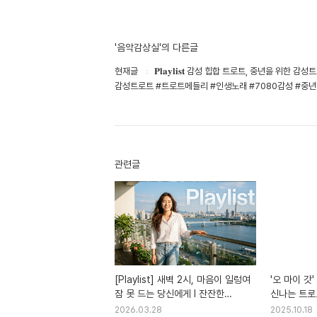
'음악감상실'의 다른글
현재글
𝐏𝐥𝐚𝐲𝐥𝐢𝐬𝐭 감성 힙합 트로트, 중년을 
감성트로트 #트로트메들리 #인생노래 #7080감성 #중
관련글
[Playlist] 새벽 2시, 마음이 일렁여
'오 마이 갓
잠 못 드는 당신에게 l 잔잔한
신나는 트로
로우파이, 위로가 되는 감성 힙합
할아버지 #
2026.03.28
2025.10.18