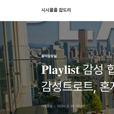
시시콜콜 잡도리
음악감상실
𝐏𝐥𝐚𝐲𝐥𝐢
감성트로트, 혼
노래,#TrotPl
사통팔달
2026. 3. 28. 08:08