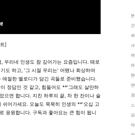
분
건
세
트]
사
여
 우리네 인생도 참 깊어가는 요즘입니다. 때로
마
들기도 하고, '그 시절 우리는' 어땠나 회상하며
편
와 애절한 멜로디가 담긴 곡들로 준비했습니다.
연
말이 정답인 것 같고, 힘들어도 **'그래도 살만하
었으면 합니다. 지친 하루의 끝, 차 한 잔이나 술
경
 쉬어가세요. 오늘도 묵묵히 인생의 **'오십 고
스
으로 응원합니다. 구독과 좋아요는 큰 힘이 됩니
요
이