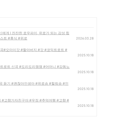
는 당신에게 l 잔잔한 로우파이, 위로가 되는 감성 힙
스트 #휴식 #위로
2026.03.28
신곡#오마이갓 #할아버지 #갓 #코믹트로트 #
2025.10.18
래 트로트 신곡 #도리도리잼잼 #어머니 #감동노
2025.10.18
곡 듣기 #괜찮아인생아 #위로송 #힐링송 #인
2025.10.18
듣기 #고향가자친구야 #우정 #추억여행 #고향 #
2025.10.18