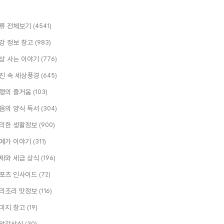
류 전체보기
(4541)
강 정보 창고
(983)
상 사는 이야기
(776)
진 속 세상풍경
(645)
행의 즐거움
(103)
음의 양식 독서
(304)
리한 생활정보
(900)
예가 이야기
(311)
제와 세금 상식
(196)
포츠 인사이드
(72)
리조리 맛정보
(116)
미지 창고
(19)