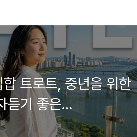
𝐭 감성 힙합 트로트, 중년을 위한
자듣기 좋은
aylist #플레이리스트 #