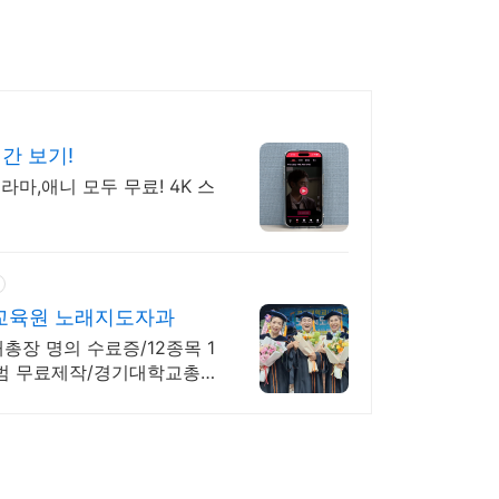
러
그
인
간 보기!
라마,애니 모두 무료! 4K 스
교육원 노래지도자과
장 명의 수료증/12종목 1
범 무료제작/경기대학교총