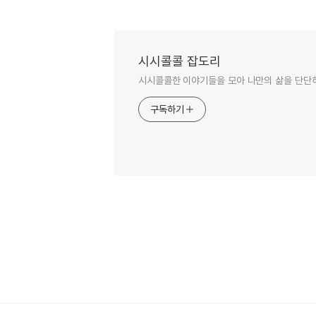
노래 연주곡 #감성음악 #새벽감성 #
신나는노래 
플레이리스트 #휴식 #위로
시시콜콜 잡도리
시시콜콜한 이야기들을 모아 나만의 삶을 단단
구독하기