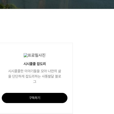
리
시시콜콜 잡도리
시시콜콜한 이야기들을 모아 나만의 삶
을 단단하게 잡도리하는 사통팔달 블로
그
구독하기