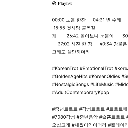
💿 𝐏𝐥𝐚𝐲𝐥𝐢𝐬𝐭
00:00
노을 한잔
04:31
빈 수
15:55
첫사랑 골목
개
26:42
돌아보니 눈물이
30
37:02
사진 한 장
40:34
강물
그래도 살만하더라
#KoreanTrot
#EmotionalTrot
#Kore
#GoldenAgeHits
#KoreanOldies
#S
#NostalgicSongs
#LifeMusic
#Midd
#AdultContemporaryKpop
#중년트로트
#감성트로트
#트로트메
#7080감성
#중년음악
#슬픈트로트
오십고개
#세월이약이더라
#플레이