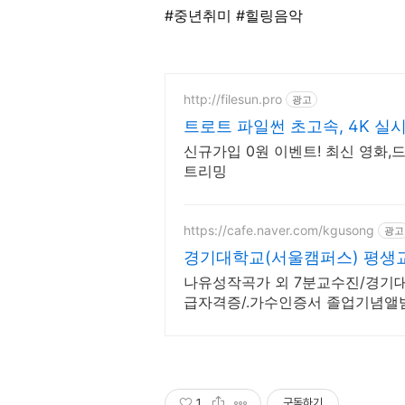
#중년취미
#힐링음악
http://filesun.pro
광고
트로트 파일썬 초고속, 4K 실시
신규가입 0원 이벤트! 최신 영화,드
트리밍
https://cafe.naver.com/kgusong
광고
경기대학교(서울캠퍼스) 평생
나유성작곡가 외 7분교수진/경기대총
급자격증/.가수인증서 졸업기념앨
장 명의 수료증수여
1
구독하기