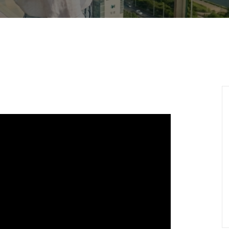
감성트로트 #트로트메들
080감성 #중년음악