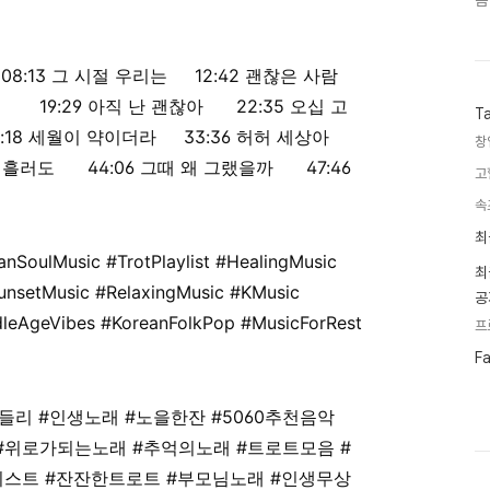
음
레
08:13
그 시절 우리는
12:42
괜찮은 사람
길
19:29
아직 난 괜찮아
22:35
오십 고
T
:18
세월이 약이더라
33:36
허허 세상아
창
은 흘러도
44:06
그때 왜 그랬을까
47:46
고
속
최
최
근
anSoulMusic
#TrotPlaylist
#HealingMusic
글
최
과
unsetMusic
#RelaxingMusic
#KMusic
공
인
leAgeVibes
#KoreanFolkPop
#MusicForRest
기
프
글
페
F
이
스
북
들리
#인생노래
#노을한잔
#5060추천음악
트
위
#위로가되는노래
#추억의노래
#트로트모음
#
터
리스트
#잔잔한트로트
#부모님노래
#인생무상
플