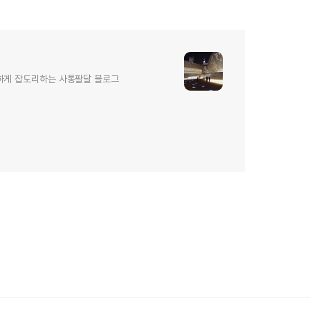
#효도송
사모곡 #슬픈노래 #인생노래
하게 잡도리하는 사통팔달 블로그