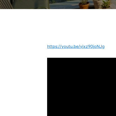
중년트로트 #
#인생노래 #7
https://youtu.be/vjxz90joNJg