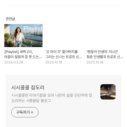
관련글
[Playlist] 새벽 2시,
'오 마이 갓' 할아버지를
'괜찮아 인생아' 지나간
마음이 일렁여 잠 못 드는
그리는 신나는 트로트 신곡
청춘 인생별곡 트로트 신곡
당신에게 l 잔잔한
#오마이갓 #할아버지 #갓
듣기 #괜찮아인생아 #
2026.03.28
2025.10.18
2025.10.18
로우파이, 위로가 되는 감성
#코믹트로트 #신나는노래
위로송 #힐링송 #인생노래
힙합 노래 연주곡 #
#효도송
#성인가요 #트로트
감성음악 #새벽감성 #
플레이리스트 #휴식 #위로
시시콜콜 잡도리
시시콜콜한 이야기들을 모아 나만의 삶을 단단하게 잡
도리하는 사통팔달 블로그
구독하기