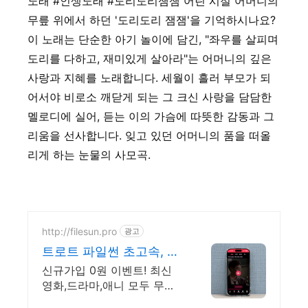
노래
#인생노래
#도리도리잼잼
어린 시절 어머니의
무릎 위에서 하던 '도리도리 잼잼'을 기억하시나요?
이 노래는 단순한 아기 놀이에 담긴, "좌우를 살피며
도리를 다하고, 재미있게 살아라"는 어머니의 깊은
사랑과 지혜를 노래합니다. 세월이 흘러 부모가 되
어서야 비로소 깨닫게 되는 그 크신 사랑을 담담한
멜로디에 실어, 듣는 이의 가슴에 따뜻한 감동과 그
리움을 선사합니다. 잊고 있던 어머니의 품을 떠올
리게 하는 눈물의 사모곡.
http://filesun.pro
광고
트로트 파일썬 초고속, 4K
실시간 보기!
신규가입 0원 이벤트! 최신
영화,드라마,애니 모두 무료!
4K 스트리밍