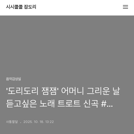
시시콜콜 잡도리
음악감상실
'도리도리 잼잼' 어머니 그리운 날
듣고싶은 노래 트로트 신곡 #
도리도리잼잼 #어머니 #감동노래 #
사통팔달
2025. 10. 18. 13:22
사모곡 #슬픈노래 #인생노래