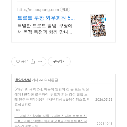
http://m.coupang.com
광고
트로트 쿠팡 와우회원 5%
캐시적립
특별한 트로트 앨범, 쿠팡에
서 독점 특전과 함께 만나보
세요.
공감
구독하기
'
음악감상실
' 카테고리의 다른 글
[Playlist] 새벽 2시, 마음이 일렁여 잠 못 드는 당신
에게 l 잔잔한 로우파이, 위로가 되는 감성 힙합 노
래 연주곡 #감성음악 #새벽감성 #플레이리스트 #
2026.03.28
휴식 #위로
(0)
'오 마이 갓' 할아버지를 그리는 신나는 트로트 신
곡#오마이갓 #할아버지 #갓 #코믹트로트 #신나
2025.10.18
는노래 #효도송