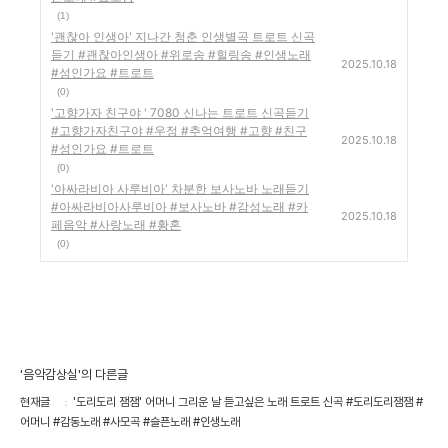
(1)
'괜찮아 인생아' 지나간 청춘 인생별곡 트로트 신곡
듣기 #괜찮아인생아 #위로송 #힐링송 #인생노래
2025.10.18
#성인가요 #트로트
(0)
'고향가자 친구야 ' 7080 신나는 트로트 신곡듣기
#고향가자친구야 #우정 #추억여행 #고향 #친구
2025.10.18
#성인가요 #트로트
(0)
'아싸라비아 사루비아' 차분한 보사노바 노래듣기
#아싸라비아사루비아 #보사노바 #감성노래 #카
2025.10.18
페음악 #사랑노래 #황혼
(0)
'음악감상실'의 다른글
현재글
'도리도리 잼잼' 어머니 그리운 날 듣고싶은 노래 트로트 신곡 #도리도리잼잼 #
어머니 #감동노래 #사모곡 #슬픈노래 #인생노래