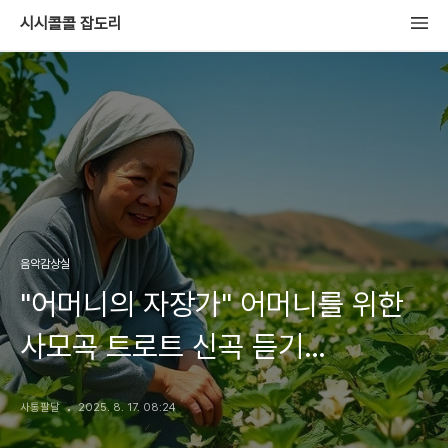
시시콜콜 잡도리
음악감상실
"어머니의 자장가" 어머니를 위한
사모곡 트로트 신곡 듣기
"Mother's lullaby". A new song
사통팔달
2025. 8. 17. 08:24
for my mother, trot