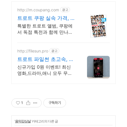
http://m.coupang.com
광고
트로트 쿠팡 실속 가격, 앨
범 구매 만족
특별한 트로트 앨범, 쿠팡에
서 독점 특전과 함께 만나보
세요.
http://filesun.pro
광고
트로트 파일썬 초고속, 4K
실시간 보기!
신규가입 0원 이벤트! 최신
영화,드라마,애니 모두 무료!
4K 스트리밍
1
구독하기
'
음악감상실
' 카테고리의 다른 글