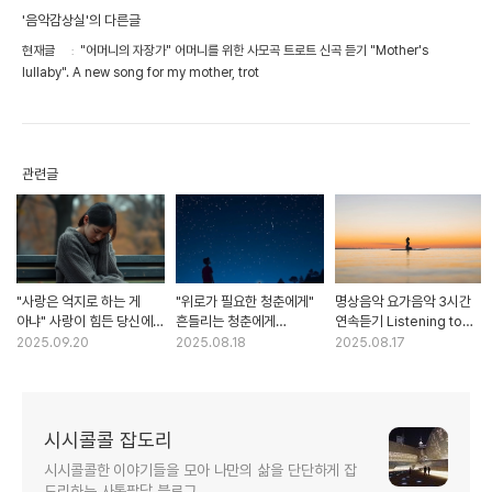
'음악감상실'의 다른글
현재글
"어머니의 자장가" 어머니를 위한 사모곡 트로트 신곡 듣기 "Mother's
lullaby". A new song for my mother, trot
관련글
"사랑은 억지로 하는 게
"위로가 필요한 청춘에게"
명상음악 요가음악 3시간
아냐" 사랑이 힘든 당신에게
흔들리는 청춘에게
연속듣기 Listening to
들려주고 싶은 노래 발라드
들려주는 노래 발라드 신곡
meditation music,
2025.09.20
2025.08.18
2025.08.17
신곡 "Love is not
"To young people who
yoga music for 3
forced." A new ballad
need comfort" A new
hours in a row
song
ballad song
시시콜콜 잡도리
시시콜콜한 이야기들을 모아 나만의 삶을 단단하게 잡
도리하는 사통팔달 블로그