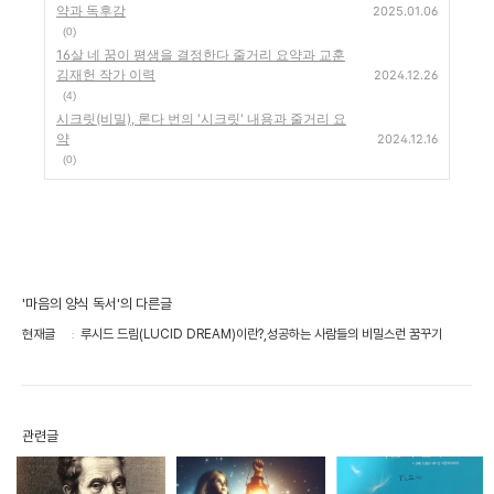
약과 독후감
2025.01.06
(0)
16살 네 꿈이 평생을 결정한다 줄거리 요약과 교훈
김재헌 작가 이력
2024.12.26
(4)
시크릿(비밀), 론다 번의 '시크릿' 내용과 줄거리 요
약
2024.12.16
(0)
'마음의 양식 독서'의 다른글
현재글
루시드 드림(LUCID DREAM)이란?,성공하는 사람들의 비밀스런 꿈꾸기
관련글