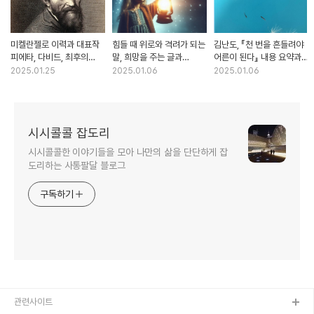
미켈란젤로 이력과 대표작
힘들 때 위로와 격려가 되는
김난도, 『천 번을 흔들려야
피에타, 다비드, 최후의
말, 희망을 주는 글과
어른이 된다』 내용 요약과
심판 알아보기
명언들
독후감
2025.01.25
2025.01.06
2025.01.06
시시콜콜 잡도리
시시콜콜한 이야기들을 모아 나만의 삶을 단단하게 잡
도리하는 사통팔달 블로그
구독하기
관련사이트