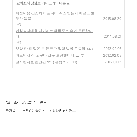
'
요리조리 맛정보
' 카테고리의 다른 글
아침대용 건강차 아로니아 쥬스 만들기 아몬드 호
두가 듬뿍
2015.08.20
(0)
아침식사대용 다이어트 해독주스 속이 든든합니
다.
2014.08.21
(0)
보약 한 첩 먹은 듯 든든한 양양 범골 토종닭
2012.02.07
(32)
마트에서 산 고구마 잘못 보관했더니.....
2012.02.05
(9)
전자렌지로 초간편 뚝딱 은행까기
2012.01.12
(11)
'요리조리 맛정보'의 다른글
현재글
스프없이 끓여 먹는 간장라면 담백해....