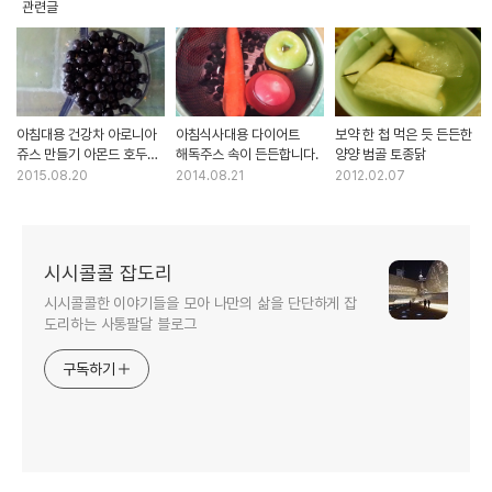
관련글
아침대용 건강차 아로니아
아침식사대용 다이어트
보약 한 첩 먹은 듯 든든한
쥬스 만들기 아몬드 호두가
해독주스 속이 든든합니다.
양양 범골 토종닭
듬뿍
2015.08.20
2014.08.21
2012.02.07
시시콜콜 잡도리
시시콜콜한 이야기들을 모아 나만의 삶을 단단하게 잡
도리하는 사통팔달 블로그
구독하기