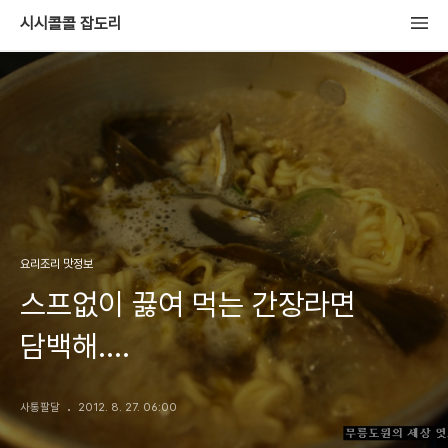
시시콜콜 잡도리
요리조리 맛정보
스프없이 끓여 먹는 간장라면
담백해....
사통팔달
2012. 8. 27. 06:00