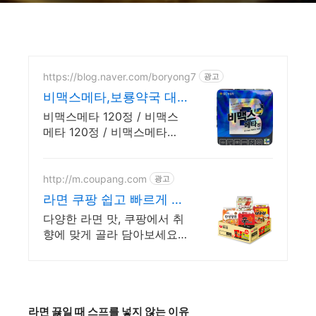
https://blog.naver.com/boryong7
광고
비맥스메타,보룡약국 대
형약국/태릉입구,육사 근
비맥스메타 120정 / 비맥스
처
메타 120정 / 비맥스메타
120정
http://m.coupang.com
광고
라면 쿠팡 쉽고 빠르게 끓
이는 한 끼
다양한 라면 맛, 쿠팡에서 취
향에 맞게 골라 담아보세요!
복잡한 요리 대신, 봉지라면,
쉽고 맛있게 한 끼를 즐기세
요.
라면 끓일 때 스프를 넣지 않는 이유