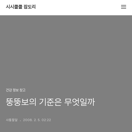
시시콜콜 잡도리
건강 정보 창고
뚱뚱보의 기준은 무엇일까
사통팔달
2008. 2. 5. 02:22